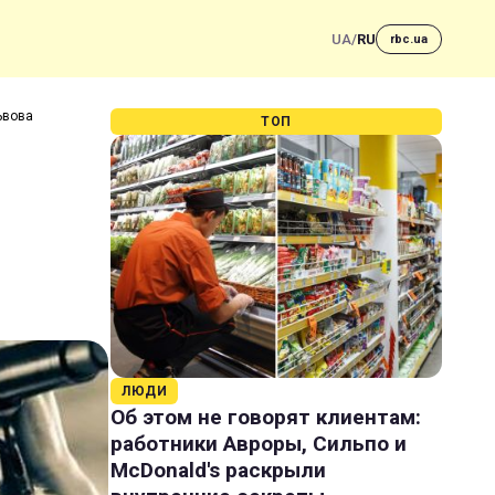
UA
/
RU
rbc.ua
ьвова
ТОП
ЛЮДИ
Об этом не говорят клиентам:
работники Авроры, Сильпо и
McDonald's раскрыли