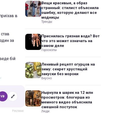
Вещи красивые, а образ
странный: стилист объяснила
ошибку, которую делают все
 приїхав в
модницы
Тренды
 став
Приснилась грязная вода? Вот
один за
что это может означать на
самом деле
Гороскопы
веде бій
Ленивый рецепт огурцов на
зиму: секрет хрустящей
закуски без мороки
.
Вкусно
Нырнула в шарик на 12 млн
🔗
VB
просмотров: блогерша из
мемного видео объяснила
смешной поступок
Люди