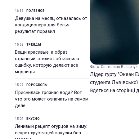
16:19
ПОЛЕЗНОЕ
Девушка на месяц отказалась от
кондиционера для белья:
результат поразил
15:52
ТРЕНДЫ
Вещи красивые, а образ
странный: стилист объяснила
ошибку, которую делают все
Фото: Святослав Вакарчук (
модницы
Лідер гурту "Океан Е
студента Львівської 
15:27
ГОРОСКОПЫ
йдеться на сторінці 
Приснилась грязная вода? Вот
что это может означать на самом
деле
15:04
ВКУСНО
Ленивый рецепт огурцов на зиму:
секрет хрустящей закуски без