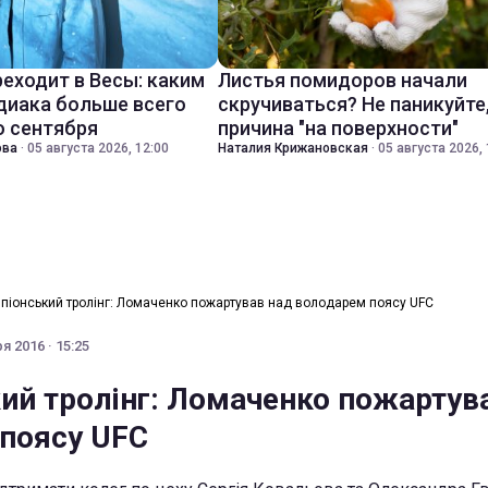
реходит в Весы: каким
Листья помидоров начали
диака больше всего
скручиваться? Не паникуйте
о сентября
причина "на поверхности"
ова
·
05 августа 2026, 12:00
Наталия Крижановская
·
05 августа 2026, 
піонський тролінг: Ломаченко пожартував над володарем поясу UFC
я 2016 · 15:25
ий тролінг: Ломаченко пожартув
поясу UFC