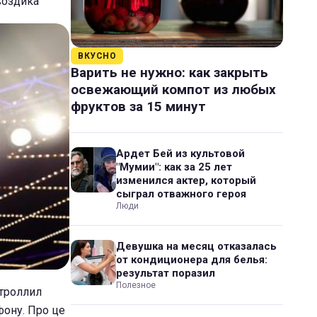
воздика
ВКУСНО
Варить не нужно: как закрыть
освежающий компот из любых
фруктов за 15 минут
Ардет Бей из культовой
"Мумии": как за 25 лет
изменился актер, который
сыграл отважного героя
Люди
Девушка на месяц отказалась
от кондиционера для белья:
результат поразил
Полезное
отроллил
фону. Про це