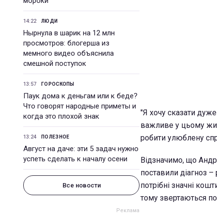
мороки
14:22
ЛЮДИ
Нырнула в шарик на 12 млн
просмотров: блогерша из
мемного видео объяснила
смешной поступок
13:57
ГОРОСКОПЫ
Паук дома к деньгам или к беде?
Что говорят народные приметы и
"Я хочу сказати дуже
когда это плохой знак
важливе у цьому жит
робити улюблену спр
13:24
ПОЛЕЗНОЕ
Август на даче: эти 5 задач нужно
успеть сделать к началу осени
Відзначимо, що Андрі
поставили діагноз – 
потрібні значні кошти
Все новости
тому звертаються по