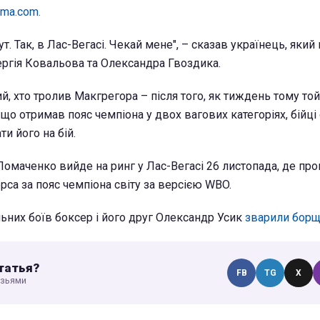
ma.com.
ут. Так, в Лас-Вегасі. Чекай мене", – сказав українець, який
ергія Ковальова та Олександра Гвоздика.
, хто тролив Макгрегора – після того, як тиждень тому той
о отримав пояс чемпіона у двох вагових категоріях, бійці 
и його на бій.
Ломаченко вийде на ринг у Лас-Вегасі 26 листопада, де про
рса за пояс чемпіона світу за версією WBO.
льних боїв боксер і його друг Олександр Усик
зварили борщ
татья?
FB
TG
X
узьями