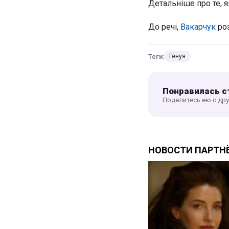
Детальніше про те, я
До речі,
Вакарчук
роз
Теги:
Генуя
Понравилась с
Поделитесь ею с др