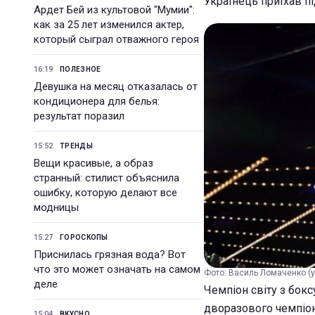
Українець приїхав п
Ардет Бей из культовой "Мумии":
как за 25 лет изменился актер,
который сыграл отважного героя
16:19
ПОЛЕЗНОЕ
Девушка на месяц отказалась от
кондиционера для белья:
результат поразил
15:52
ТРЕНДЫ
Вещи красивые, а образ
странный: стилист объяснила
ошибку, которую делают все
модницы
15:27
ГОРОСКОПЫ
Приснилась грязная вода? Вот
что это может означать на самом
Фото: Василь Ломаченко (
деле
Чемпіон світу з бок
дворазового чемпіон
15:04
ВКУСНО