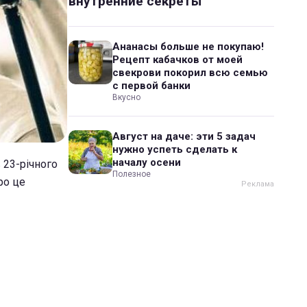
внутренние секреты
Ананасы больше не покупаю!
Рецепт кабачков от моей
свекрови покорил всю семью
с первой банки
Вкусно
Август на даче: эти 5 задач
нужно успеть сделать к
началу осени
 23-річного
Полезное
ро це