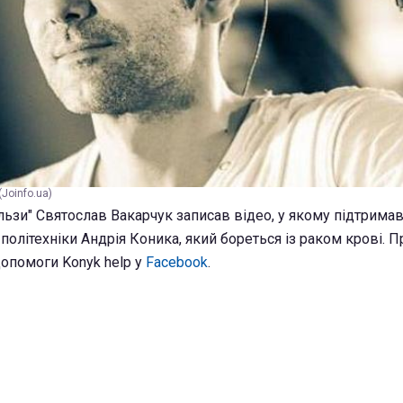
Joinfo.ua)
льзи" Святослав Вакарчук записав відео, у якому підтримав
політехніки Андрія Коника, який бореться із раком крові. П
допомоги Konyk help у
Facebook
.