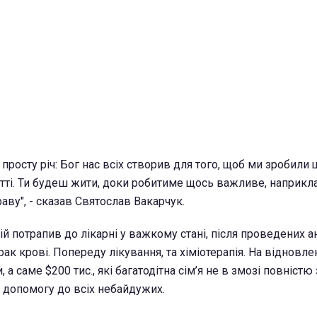
 просту річ: Бог нас всіх створив для того, щоб ми зробили
ті. Ти будеш жити, доки робитиме щось важливе, наприкла
аву", - сказав Святослав Вакарчук.
й потрапив до лікарні у важкому стані, після проведених ан
рак крові. Попереду лікування, та хіміотерапія. На відновле
, а саме $200 тис., які багатодітна сім’я не в змозі повністю
 допомогу до всіх небайдужих.