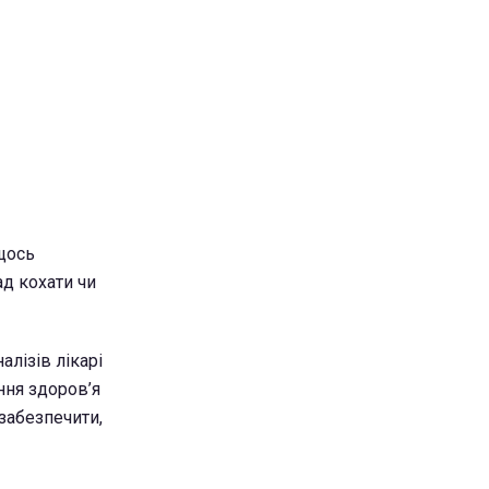
 щось
д кохати чи
алізів лікарі
ння здоров’я
 забезпечити,