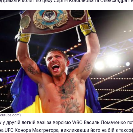
ідтримати колег по цеху Сергія Ковальова та Олександра Г
youtube.com)
су у другій легкій вазі за версією WBO Василь Ломаченко п
а UFC Конора Макгрегора, викликавши його на бій з таксо