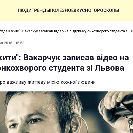
ЛЮДИ
ТРЕНДЫ
ПОЛЕЗНОЕ
ВКУСНО
ГОРОСКОПЫ
 будеш жити": Вакарчук запиcав відео на підтримку онкохворого студента зі Л
я 2016 · 15:53
ити": Вакарчук запиcав відео на
онкохворого студента зі Львова
про важливу життєву місію кожної людини