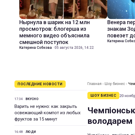
Нырнула в шарик на 12 млн
Венера пе
просмотров: блогерша из
знакам Зо
мемного видео объяснила
повезет д
смешной поступок
Катерина Собк
Катерина Собкова
·
05 августа 2026, 14:22
Главная
›
Шоу бизнес
›
Чем
ПОСЛЕДНИЕ НОВОСТИ
20 ноябр
ШОУ БИЗНЕС
17:34
ВКУСНО
Варить не нужно: как закрыть
Чемпіонськ
освежающий компот из любых
володарем 
фруктов за 15 минут
16:48
ЛЮДИ