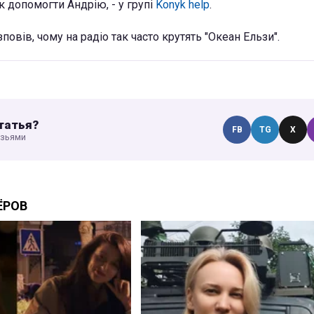
к допомогти Андрію, - у групі
Konyk help
.
повів, чому на радіо так часто крутять "Океан Ельзи".
татья?
FB
TG
X
узьями