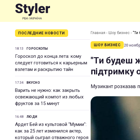
Главная
›
Шоу бизнес
›
"Ти
ПОСЛЕДНИЕ НОВОСТИ
20 ноябр
ШОУ БИЗНЕС
18:13
ГОРОСКОПЫ
Гороскоп до конца лета: кому
"Ти будеш ж
следует готовиться к карьерным
підтримку 
взлетам и раскрытию тайн
17:34
ВКУСНО
Музикант розказав 
Варить не нужно: как закрыть
освежающий компот из любых
фруктов за 15 минут
16:48
ЛЮДИ
Ардет Бей из культовой "Мумии":
как за 25 лет изменился актер,
который сыграл отважного героя