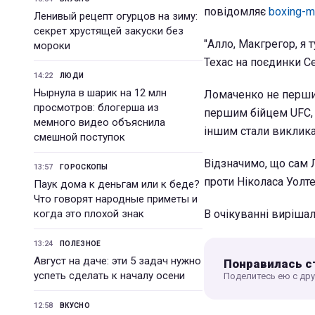
повідомляє
boxing-m
Ленивый рецепт огурцов на зиму:
секрет хрустящей закуски без
"Алло, Макгрегор, я т
мороки
Техас на поєдинки С
14:22
ЛЮДИ
Нырнула в шарик на 12 млн
Ломаченко не перший
просмотров: блогерша из
першим бійцем UFC, щ
мемного видео объяснила
іншим стали викликат
смешной поступок
Відзначимо, що сам 
13:57
ГОРОСКОПЫ
проти Ніколаса Уолте
Паук дома к деньгам или к беде?
Что говорят народные приметы и
когда это плохой знак
В очікуванні виріша
13:24
ПОЛЕЗНОЕ
Август на даче: эти 5 задач нужно
Понравилась с
успеть сделать к началу осени
Поделитесь ею с др
12:58
ВКУСНО