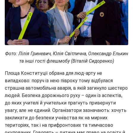
Фото: Лілія Гриневич, Юлія Світлична, Олександр Елькин
та інші гості флешмобу (Віталій Сидоренко)
Площа Конституції обрана для люд-арту не
випадково: поруч із нею півроку тому відбулася
страшна автомобільна аварія, в якій загинуло шестеро
людей. Безпека дорожнього руху – один із аспектів,
до яких учителі й учительки прагнуть привернути
увагу; але не єдиний. Організатори зазначають: хочуть
закликати до безпеки учнівства як на мирних
територіях, так і на прифронтових та тимчасово
окупованих. Говорять – дитина має право на освіту й