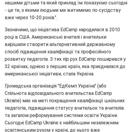
нашими дітьми та який приклад їм показуємо сьогодні
- це те, з якими людьми ми житимемо по сусідству
вже через 10-20 років”.
Зазначимо, що ініціатива EdCamp народилася в 2010
році в США. Американські вчителі і вчительки
вирішили створити альтернативний державному
спосіб підвищення кваліфікації та професійного
розвитку педагогів. З тих пір рух EdCamp поширився у
32 країнах, однією з перших країн, яка приєдналася до
американської ініціативи, стала Україна.
Громадська організація "ЕдКемп Україна" (або
Спільнота відповідального вчительства EdCamp
Ukraine) має на меті покращення кваліфікації шкільних
педагогів, підвищення статусу вчительок та вчителів
та загалом реформування системи освіти України.
Сьогодні EdСamp Ukraine є найбільшим незалежним
освітянським рухом у країні, до нього вже