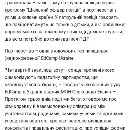
травмована – саме тому патрульна поліція почала
програму "Шкільний офіцер поліції” в партнерстві з
усіма школами країни. У патрульній поліції говорять,
що працюватимуть не тільки з дітьми, а й із родинами:
дорослі мають на власному прикладі демонструвати,
що всім потрібно дотримуватися ПДР.
Партнерство – одна з ключових тез нинішньої
(не)конференції EdCamp Ukraine.
“Четвертий знак люд-арту – сонце, промені якого
символізують педагогіку партнерства, що
народжується в Україні, – говорить натхненник руху
EdCamp в Україні, радник МОН Олександр Елькін. –
Протягом трьох днів події ми багато говоримо про
рівноправну й взаємоповажну співпрацю між
учительством, родинами, самими учнями та органами
управління освітою; про партнерське вирішення
конфліктів і правильну фасилітацію; про успішні форми