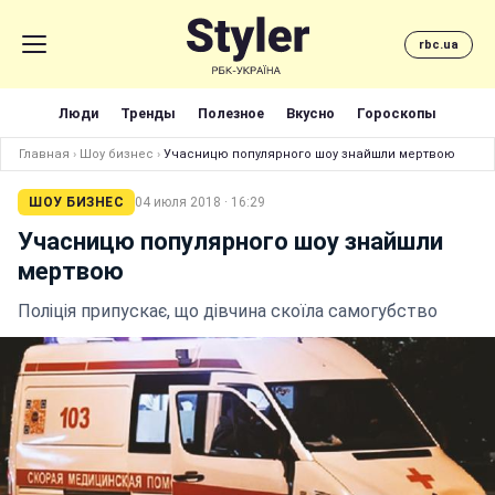
rbc.ua
Люди
Тренды
Полезное
Вкусно
Гороскопы
Главная
›
Шоу бизнес
›
Учасницю популярного шоу знайшли мертвою
ШОУ БИЗНЕС
04 июля 2018 · 16:29
Учасницю популярного шоу знайшли
мертвою
Поліція припускає, що дівчина скоїла самогубство