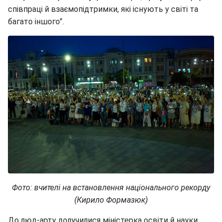
співпраці й взаємопідтримки, які існують у світі та
багато іншого”.
Фото: вчителі на встановлення національного рекорду
(Кирило Формазюк)
До люд-арту долучилися міністерка освіти й науки