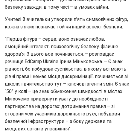
безпеку завжди, в тому часі – в умовах війни.
Учителі й вчительки утворили п’ять символічних фігур,
кожна з яких позначає той чи інший аспект безпеки.
“Перша фігура – серце: воно означає любов,
емоційний інтелект, психологічну безпеку, фізичне
здоров’я. З цього все починається, – розповідає
речниця EdCamp Ukraine Ірина Міньковська. – Є знак
рівності, бо побудова суспільства, в якому всі мають
рівні права і немає місця дискримінації, починається зі
школи, і вчительство тут – ключові агенти змін. Є знак
“50” у колі – це знак обмеження швидкості в містах.
Ми хочемо привернути увагу до необхідності
партнерства на дорогах: дотримання правил – зі
сторони усіх учасників дорожнього руху, побудови
безпечної інфраструктури – з боку держави та
місцевих органів управління”.