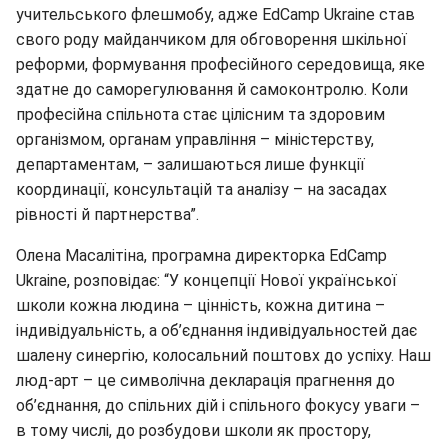
учительського флешмобу, адже EdCamp Ukraine став
свого роду майданчиком для обговорення шкільної
реформи, формування професійного середовища, яке
здатне до саморегулювання й самоконтролю. Коли
професійна спільнота стає цілісним та здоровим
організмом, органам управління – міністерству,
департаментам, – залишаються лише функції
координації, консультацій та аналізу – на засадах
рівності й партнерства”.
Олена Масалітіна, програмна директорка EdCamp
Ukraine, розповідає: “У концепції Нової української
школи кожна людина – цінність, кожна дитина –
індивідуальність, а об’єднання індивідуальностей дає
шалену синергію, колосальний поштовх до успіху. Наш
люд-арт – це символічна декларація прагнення до
об’єднання, до спільних дій і спільного фокусу уваги –
в тому числі, до розбудови школи як простору,