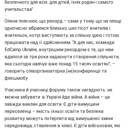
безпечного для всіх: для дітей, їхніх родин і самого
учительства”.
Олена пояснює, що рекорд – саме у тому, що на площі
одночасно зібралися близько шестісот вчителів і
вчительок, котрі виступають за спільну ідею і готові
працювати над її здійсненням. “А для нас, команди
EdCamp Ukraine, внутрішнім рекордом є те, що нам
вдалося за три роки надихнути створення спільноти,
яка сьогодні налічує вже понад 15 тисяч освітян”, –
говорить співорганізаторка (не)конференції та
флешмобу.
Учасники й учасниці форуму також нагадують: не
можна забувати: в Україні йде війна. А війна – це
завжди виклик для освіти. Є діти-вимушені
переселенці – якість їхньої освіти та безпека
розвитку можуть потерпати від вимушеної зміни
середовища, ставлення в класі. Є діти військових, які