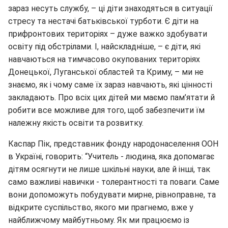
зараз несуть службу, – ці діти знаходяться в ситуації
стресу та нестачі батьківської турботи. Є діти на
прифронтових територіях – дуже важко здобувати
освіту під обстрілами. І, найскладніше, – є діти, які
навчаються на тимчасово окупованих територіях
Донецької, Луганської областей та Криму, – ми не
знаємо, як і чому саме їх зараз навчають, які цінності
закладають. Про всіх цих дітей ми маємо пам’ятати й
робити все можливе для того, щоб забезпечити їм
належну якість освіти та розвитку.
Каспар Пік, представник фонду народонаселення ООН
в Україні, говорить: “Учитель - людина, яка допомагає
дітям осягнути не лише шкільні науки, але й інші, так
само важливі навички - толерантності та поваги. Саме
вони допоможуть побудувати мирне, рівноправне, та
відкрите суспільство, якого ми прагнемо, вже у
найближчому майбутньому. Як ми працюємо із