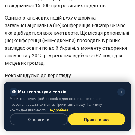
приєдналися 15 000 прогресивних педагогів.
Однією з ключових подій руху є щорічна
загальнонаціональна (не)конференція EdCamp Ukraine,
яка відбудеться вже вчетверте. Щомісяця регіональні
(не)конференції (міні-едкемпи) проходять в різних
закладах освіти по всій Україні, з моменту створення
спільноти у 2015 р. у регіонах відбулося 82 події для
місцевих громад.
Рекомендуємо до перегляду:
🍪
Мы используем cookie
✕
Мы используем файлы cookie для анализа трафика и
персонализации контента. Прочитайте нашу Политику
конфиденциальности.
Подробнее
Отклонить
Принять все