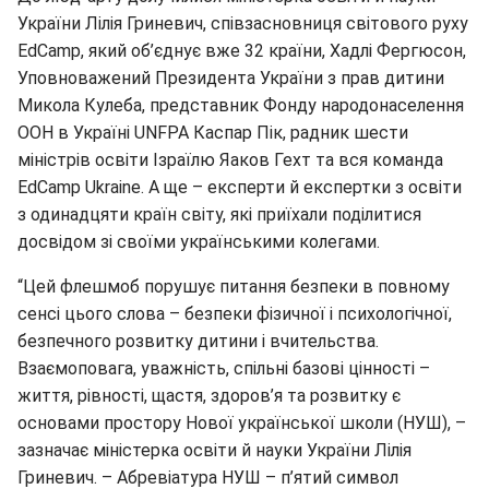
України Лілія Гриневич, співзасновниця світового руху
EdCamp, який об’єднує вже 32 країни, Хадлі Фергюсон,
Уповноважений Президента України з прав дитини
Микола Кулеба, представник Фонду народонаселення
ООН в Україні UNFPA Каспар Пік, радник шести
міністрів освіти Ізраїлю Яаков Гехт та вся команда
EdCamp Ukraine. А ще – експерти й експертки з освіти
з одинадцяти країн світу, які приїхали поділитися
досвідом зі своїми українськими колегами.
“Цей флешмоб порушує питання безпеки в повному
сенсі цього слова – безпеки фізичної і психологічної,
безпечного розвитку дитини і вчительства.
Взаємоповага, уважність, спільні базові цінності –
життя, рівності, щастя, здоров’я та розвитку є
основами простору Нової української школи (НУШ), –
зазначає міністерка освіти й науки України Лілія
Гриневич. – Абревіатура НУШ – п’ятий символ