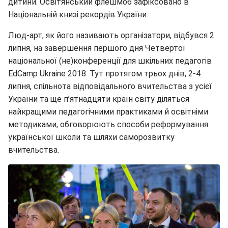
дитини. Освітянський флешмоб зафіксовано в
Національній книзі рекордів України.
Люд-арт, як його називають організатори, відбувся 2
липня, на завершення першого дня Четвертої
національної (не)конференції для шкільних педагогів
EdCamp Ukraine 2018. Тут протягом трьох днів, 2-4
липня, спільнота відповідального вчительства з усієї
України та ще п’ятнадцяти країн світу діляться
найкращими педагогічними практиками й освітніми
методиками, обговорюють способи реформування
української школи та шляхи саморозвитку
вчительства.