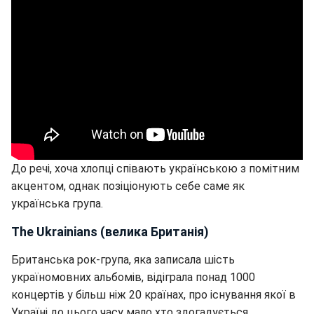
До речі, хоча хлопці співають українською з помітним
акцентом, однак позіціонують себе саме як
українська група.
The Ukrainians (велика Британія)
Британська рок-група, яка записала шість
україномовних альбомів, відіграла понад 1000
концертів у більш ніж 20 країнах, про існування якої в
Україні до цього часу мало хто здогадується.