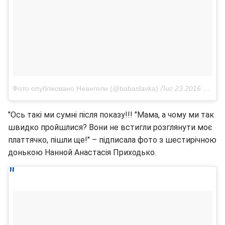
Фото опубліковано Неангели (@babaslavka)
Лис 23 2016 в 2:00 PST
"Ось такі ми сумні після показу!!! "Мама, а чому ми так
швидко пройшлися? Вони не встигли розглянути моє
платтячко, пішли ще!" – підписала фото з шестирічною
донькою Нанной Анастасія Приходько.