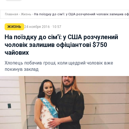
Главная
›
Жизнь
›
На поїздку до сім'ї: у США розчулений чоловік залишив оф
ЖИЗНЬ
24 ноября 2016 · 10:57
На поїздку до сім'ї: у США розчулений
чоловік залишив офіціантові $750
чайових
Хлопець побачив гроші, коли щедрий чоловік вже
покинув заклад