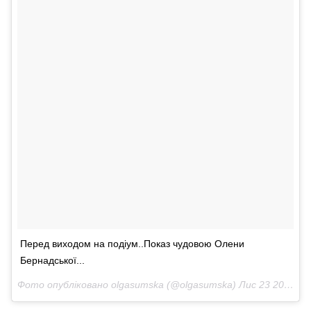
Перед виходом на подіум..Показ чудовою Олени
Бернадської...
Фото опубліковано olgasumska (@olgasumska)
Лис 23 2016 в 12:57 PST