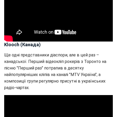
Klooch (Канада)
Ще одні представники діаспори, але в цей раз –
канадської. Перший відеокліп рокерів з Торонто на
пісню "Перший раз" потрапив в десятку
найпопулярніших кліпів на каналі "MTV Україна", а
композиції групи регулярно присутні в українських
радіо-чартах.