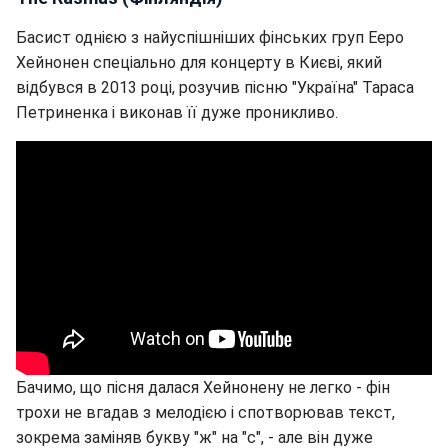
Басист однією з найуспішніших фінських груп Ееро
Хейнонен спеціально для концерту в Києві, який
відбувся в 2013 році, розучив пісню "Україна" Тараса
Петриненка і виконав її дуже проникливо.
Бачимо, що пісня далася Хейнонену не легко - фін
трохи не вгадав з мелодією і спотворював текст,
зокрема заміняв букву "ж" на "с", - але він дуже