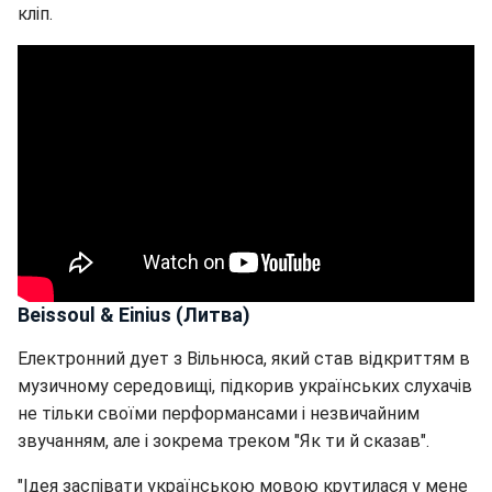
кліп.
Beissoul & Einius (Литва)
Електронний дует з Вільнюса, який став відкриттям в
музичному середовищі, підкорив українських слухачів
не тільки своїми перформансами і незвичайним
звучанням, але і зокрема треком "Як ти й сказав".
"Ідея заспівати українською мовою крутилася у мене