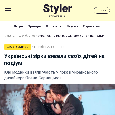
rbc.ua
Люди
Тренды
Полезное
Вкусно
Гороскопы
Главная
›
Шоу бизнес
›
Українські зірки вивели своїх дітей на подіум
ШОУ БИЗНЕС
24 ноября 2016 · 11:18
Українські зірки вивели своїх дітей на
подіум
Юні модники взяли участь у показі українського
дизайнера Олени Бернацької