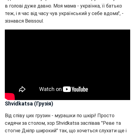
в голові дуже давно. Моя мама - українка, її батько
теж, і я час від часу чув український у себе вдома", -
зізнався Beissoul.
Shvidkatsa (Грузія)
Від співу цих грузин - мурашки по шкірі! Просто
сидячи за столом, хор Shvidkatsa заспівав "Реве та
стогне Дніпр широкий" так, що хочеться слухати ще і