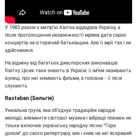
У 1983 разом з матір'ю Квітка відвідала Україну, а
після проголошення незалежності мріяла дати серію
концертів на історичній батьківщині. Але її мрії так і не
здійснилися.
На відміну від багатьох диаспорских виконавців
Квітку Цісик таки знають в Україні: її ім'ям називають
вулиці, про неї знімають фільми, а головне - її пісні
слухають.
Rastaban (Бельгія)
Унікальна група, яка об'єднує традиційні народні
мелодії, елементи світової музики і вібрації племен не
тільки включив українську народну пісню "Горе
долом" до свого репертуару, але і зняв на неї яскравий