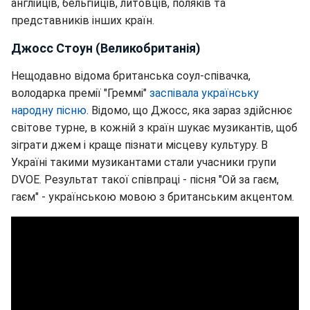
англійців, бельгійців, литовців, поляків та
представників інших країн.
Джосс Стоун (Великобританія)
Нещодавно відома британська соул-співачка,
володарка премії "Греммі"
заспівала українську
народну пісню
. Відомо, що Джосс, яка зараз здійснює
світове турне, в кожній з країн шукає музикантів, щоб
зіграти джем і краще пізнати місцеву культуру. В
Україні такими музикантами стали учасники групи
DVOE. Результат такої співпраці - пісня "Ой за гаєм,
гаєм" - українською мовою з британським акцентом.