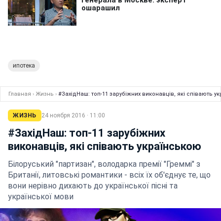
ипотека
Главная
›
Жизнь
›
#ЗахідНаш: топ-11 зарубіжних виконавців, які співають у
ЖИЗНЬ
24 ноября 2016 · 11:00
#ЗахідНаш: топ-11 зарубіжних
виконавців, які співають українською
Білоруський "партизан", володарка премії "Греммі" з
Британії, литовські романтики - всіх їх об'єднує те, що
вони нерівно дихають до української пісні та
української мови