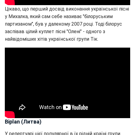
Цікаво, що перший досвід виконання української пісні
у Михалка, який сам себе називає "білоруським
партизаном", був у далекому 2007 році. Тоді білорус
заспівав цілий куплет пісні "Олені" - одного з
найвідоміших хітів української групи Тік.
Biplan (Литва)
У репертуарі цієї популярної в їх рідній країні групи