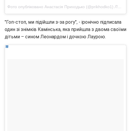
Фото опубліковано Анастасія Приходько (@prikhodko1)
Лис 23 2016 в 3:47 PST
"Гоп-стоп, ми підійшли з-за рогу", - іронічно підписала
один зі знімків Камінська, яка прийшла з двома своїми
дітьми – сином Леонардом і дочкою Лаурою.