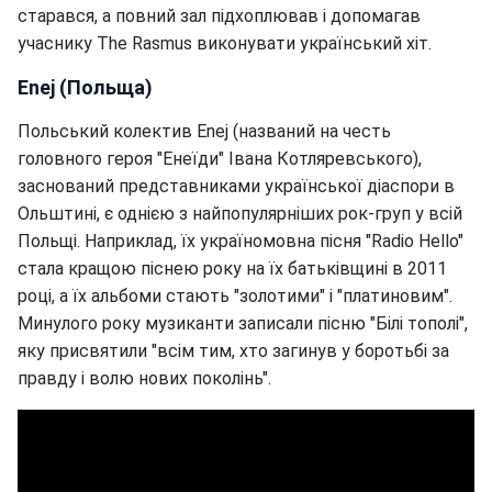
старався, а повний зал підхоплював і допомагав
учаснику The Rasmus виконувати український хіт.
Enej (Польща)
Польський колектив Enej (названий на честь
головного героя "Енеїди" Івана Котляревського),
заснований представниками української діаспори в
Ольштині, є однією з найпопулярніших рок-груп у всій
Польщі. Наприклад, їх україномовна пісня "Radio Hello"
стала кращою піснею року на їх батьківщині в 2011
році, а їх альбоми стають "золотими" і "платиновим".
Минулого року музиканти записали пісню "Білі тополі",
яку присвятили "всім тим, хто загинув у боротьбі за
правду і волю нових поколінь".