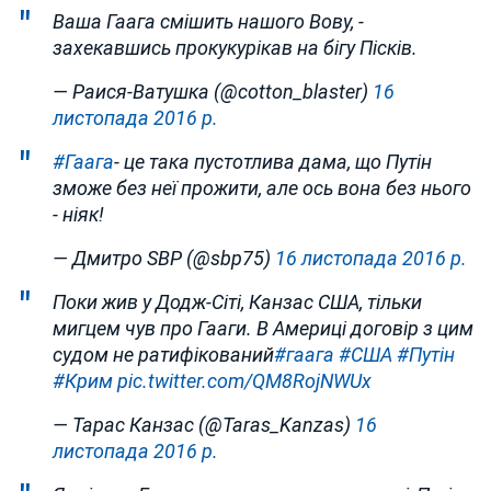
Ваша Гаага смішить нашого Вову, -
захекавшись прокукурікав на бігу Пісків.
— Раися-Ватушка (@cotton_blaster)
16
листопада 2016 р.
#Гаага
- це така пустотлива дама, що Путін
зможе без неї прожити, але ось вона без нього
- ніяк!
— Дмитро SBP (@sbp75)
16 листопада 2016 р.
Поки жив у Додж-Сіті, Канзас США, тільки
мигцем чув про Гааги. В Америці договір з цим
судом не ратифікований
#гаага
#США
#Путін
#Крим
pic.twitter.com/QM8RojNWUx
— Тарас Канзас (@Taras_Kanzas)
16
листопада 2016 р.