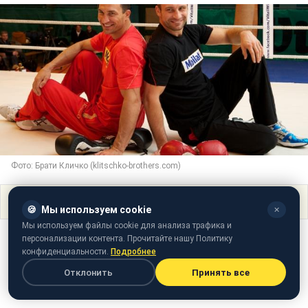
Фото: Брати Кличко (klitschko-brothers.com)
Поделиться
🍪
Мы используем cookie
✕
Мы используем файлы cookie для анализа трафика и
персонализации контента. Прочитайте нашу Политику
конфиденциальности.
Подробнее
Отклонить
Принять все