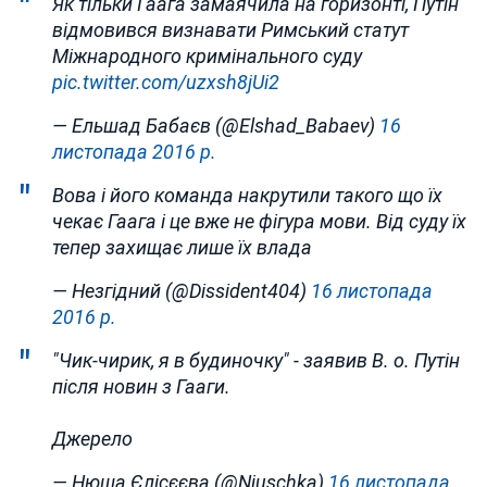
Як тільки Гаага замаячила на горизонті, Путін
відмовився визнавати Римський статут
Міжнародного кримінального суду
pic.twitter.com/uzxsh8jUi2
— Ельшад Бабаєв (@Elshad_Babaev)
16
листопада 2016 р.
Вова і його команда накрутили такого що їх
чекає Гаага і це вже не фігура мови. Від суду їх
тепер захищає лише їх влада
— Незгідний (@Dissident404)
16 листопада
2016 р.
"Чик-чирик, я в будиночку" - заявив В. о. Путін
після новин з Гааги.
Джерело
— Нюша Єлісєєва (@Njuschka)
16 листопада