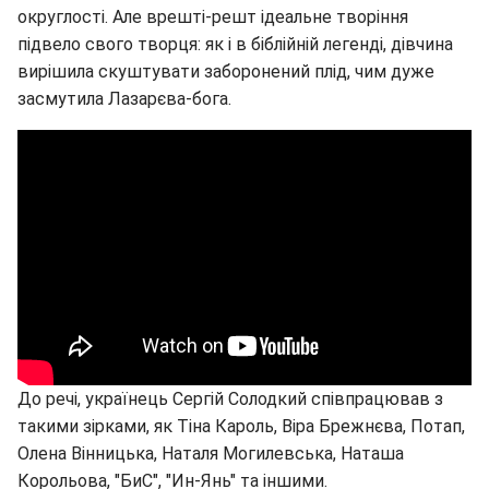
округлості. Але врешті-решт ідеальне творіння
підвело свого творця: як і в біблійній легенді, дівчина
вирішила скуштувати заборонений плід, чим дуже
засмутила Лазарєва-бога.
До речі, українець Сергій Солодкий співпрацював з
такими зірками, як Тіна Кароль, Віра Брежнєва, Потап,
Олена Вінницька, Наталя Могилевська, Наташа
Корольова, "БиС", "Ин-Янь" та іншими.