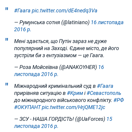
#Гаага
pic.twitter.com/dE4nedq3Va
— Румунська сотня (@latiniano)
16 листопада
2016 р.
Мені здається, що Путін зараз не дуже
популярний на Заході. Єдине місто, де його
зустріли би з ентузіазмом — це Гаага.
— Роза Мойсеївна (@ANAKOYHER)
16
листопада 2016 р.
Міжнародний кримінальний суд в
#Гаага
прирівняв ситуацію в
#Крим
і
#Севастополь
до міжнародного військового конфлікту.
#РФ
#ОКУПАНТ
pic.twitter.com/HrjQME12jc
— ЗСУ - НАША ГОРДІСТЬ! (@UaForces)
15
листопада 2016 р.