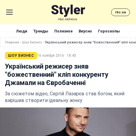
rbc.ua
Люди
Тренды
Полезное
Вкусно
Гороскопы
Главная
›
Шоу бизнес
›
Український режисер зняв "божественний" кліп ко
ШОУ БИЗНЕС
16 ноября 2016 · 18:45
Український режисер зняв
"божественний" кліп конкуренту
Джамали на Євробаченні
За сюжетом відео, Сергій Лазарєв став богом, який
вирішив створити ідеальну жінку