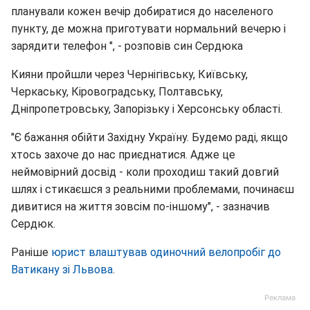
планували кожен вечір добиратися до населеного
пункту, де можна приготувати нормальний вечерю і
зарядити телефон ", - розповів син Сердюка
Кияни пройшли через Чернігівську, Київську,
Черкаську, Кіровоградську, Полтавську,
Дніпропетровську, Запорізьку і Херсонську області.
"Є бажання обійти Західну Україну. Будемо раді, якщо
хтось захоче до нас приєднатися. Адже це
неймовірний досвід - коли проходиш такий довгий
шлях і стикаєшся з реальними проблемами, починаєш
дивитися на життя зовсім по-іншому", - зазначив
Сердюк.
Раніше
юрист влаштував одиночний велопробіг до
Ватикану зі Львова
.