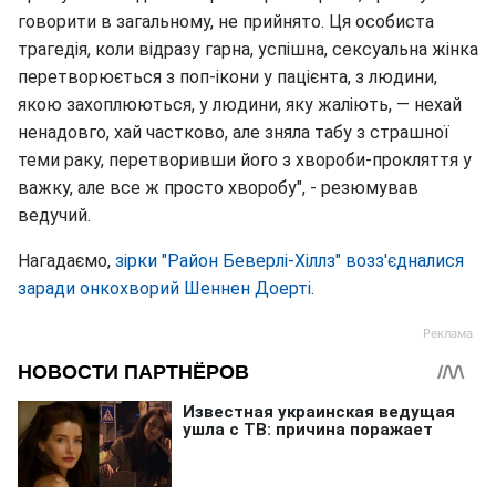
говорити в загальному, не прийнято. Ця особиста
трагедія, коли відразу гарна, успішна, сексуальна жінка
перетворюється з поп-ікони у пацієнта, з людини,
якою захоплюються, у людини, яку жаліють, — нехай
ненадовго, хай частково, але зняла табу з страшної
теми раку, перетворивши його з хвороби-прокляття у
важку, але все ж просто хворобу", - резюмував
ведучий.
Нагадаємо,
зірки "Район Беверлі-Хіллз" возз'єдналися
заради онкохворий Шеннен Доерті
.