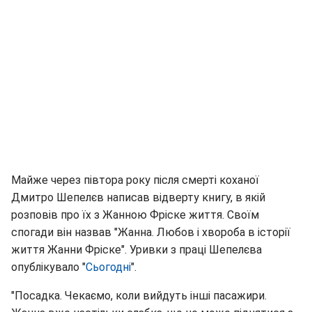
Майже через півтора року після смерті коханої
Дмитро Шепелєв написав відверту книгу, в якій
розповів про їх з Жанною Фріске життя. Своїм
спогади він назвав "Жанна. Любов і хвороба в історії
життя Жанни Фріске". Уривки з праці Шепелєва
опублікувало "
Сьогодні
".
"Посадка. Чекаємо, коли вийдуть інші пасажири.