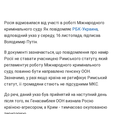
Росія відмовилася від участі в роботі Міжнародного
кримінального суду. Як повідомляє
РБК-Украина
,
відповідний указ у середу, 16 листопада, підписав
Володимир Путін.
В документі зазначається, що повідомлення про намір
Росії не ставати учасницею Римського статуту, який
регламентує роботу Міжнародного кримінального
суду, повинно бути направлено генсеку ООН.
Зазначимо, у разі якщо країна не ратифікує Римський
статут, її громадяни стають не підсудними МКС.
До речі, даний указ був прийнятий на наступний день
після того, як Генасамблея ООН визнала Росію
країною-агресором, а Крим - тимчасово окупованою
територією.