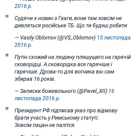
2016 р.
Судячи з новин з Гааги, вони там зовсім не
дивляться російське ТБ. Що ти будеш робити
— Vasily Oblomov (@VS_Oblomov)
15 листопада
2016 р.
Путін схожий на людину пляшущего на гарячій
сковорідці. А сковорідка все гарячіше і
гарячіше. Дрова-то для вогника він сам
збирав 16 років.
— Записки божевільного (@Pavel_XII)
16
листопада 2016 р.
Президент РФ підписав указ про відмову
брати участь у Римському статуті.
Зовсім пацан не палітся.