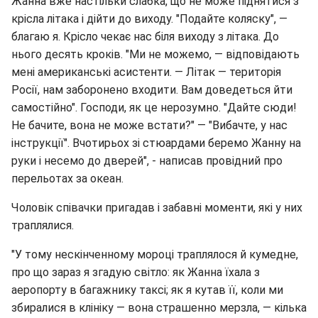
Жанна вже настільки слабка, що не може піднятися з
крісла літака і дійти до виходу. "Подайте коляску", —
благаю я. Крісло чекає нас біля виходу з літака. До
нього десять кроків. "Ми не можемо, — відповідають
мені американські асистенти. — Літак — територія
Росії, нам заборонено входити. Вам доведеться йти
самостійно". Господи, як це нерозумно. "Дайте сюди!
Не бачите, вона не може встати?" — "Вибачте, у нас
інструкції". Вчотирьох зі стюардами беремо Жанну на
руки і несемо до дверей", - написав провідний про
перельотах за океан.
Чоловік співачки пригадав і забавні моменти, які у них
траплялися.
"У тому нескінченному мороці траплялося й кумедне,
про що зараз я згадую світло: як Жанна їхала з
аеропорту в багажнику таксі; як я кутав її, коли ми
збиралися в клініку — вона страшенно мерзла, — кілька