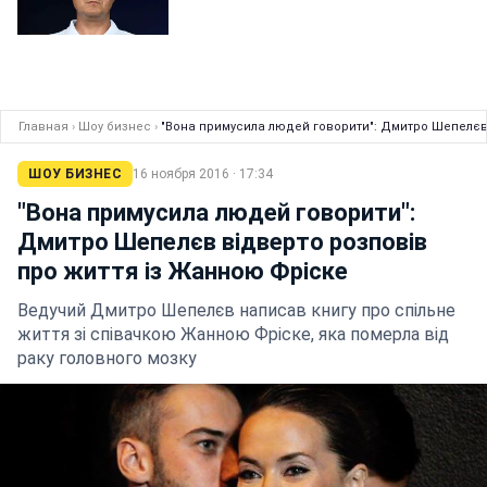
Главная
›
Шоу бизнес
›
"Вона примусила людей говорити": Дмитро Шепелєв 
ШОУ БИЗНЕС
16 ноября 2016 · 17:34
"Вона примусила людей говорити":
Дмитро Шепелєв відверто розповів
про життя із Жанною Фріске
Ведучий Дмитро Шепелєв написав книгу про спільне
життя зі співачкою Жанною Фріске, яка померла від
раку головного мозку