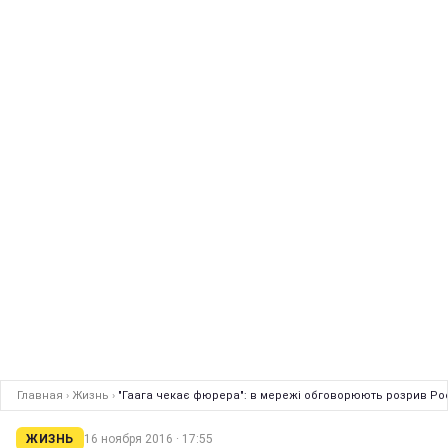
Главная
›
Жизнь
›
"Гаага чекає фюрера": в мережі обговорюють розрив Ро
ЖИЗНЬ
16 ноября 2016 · 17:55