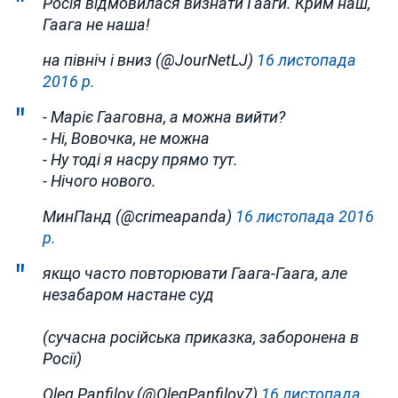
Росія відмовилася визнати Гааги. Крим наш,
Гаага не наша!
на північ і вниз (@JourNetLJ)
16 листопада
2016 р.
- Маріє Гааговна, а можна вийти?
- Ні, Вовочка, не можна
- Ну тоді я насру прямо тут.
- Нічого нового.
МинПанд (@crimeapanda)
16 листопада 2016
р.
якщо часто повторювати Гаага-Гаага, але
незабаром настане суд
(сучасна російська приказка, заборонена в
Росії)
Oleg Panfilov (@OlegPanfilov7)
16 листопада