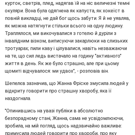
курток, светрів, плед, надягав їй на ніс величезні темні
окуляри. Вона була одягнена як капуста, як хокеїст в
повній викладці, не дай бог щось забути. Я й не уявляв,
як можна натягнути стільки всього на одну людину.
Траплялося, ми викочувалися з готелю й дуріли з
інвалідним візком, виписуючи закарлюки на слизьких
тротуарах; пили каву і цілувалися, навіть незважаючи
на те, що сил ледь вистачало на годину "активного"
життя в день. Як же було страшно, але при цьому
щомиті відчувалося: ми удвох", - розповів він.
Шепелєв зазначив, що Жанна Фріске змусила людей у
відкриту говорити про страшну хворобу, яка її
наздогнала.
"Опинившись на увазі публіки в абсолютно
безпорадному стані, Жанна, сама не усвідомлюючи,
зробила, на мій погляд, щось надзвичайно важливе:
примусила людей говорити про хвороби, про яку