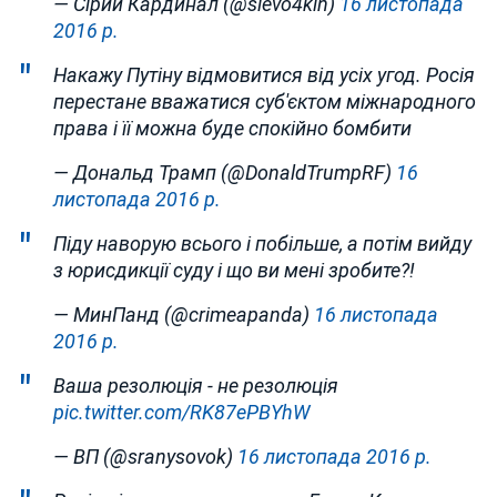
— Сірий Кардинал (@slevo4kin)
16 листопада
2016 р.
Накажу Путіну відмовитися від усіх угод. Росія
перестане вважатися суб'єктом міжнародного
права і її можна буде спокійно бомбити
— Дональд Трамп (@DonaldTrumpRF)
16
листопада 2016 р.
Піду наворую всього і побільше, а потім вийду
з юрисдикції суду і що ви мені зробите?!
— МинПанд (@crimeapanda)
16 листопада
2016 р.
Ваша резолюція - не резолюція
pic.twitter.com/RK87ePBYhW
— ВП (@sranysovok)
16 листопада 2016 р.