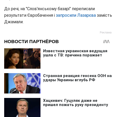
До речі, на "Слов'янському базарі" переписали
результати Євробачення і
запросили Лазарєва
замість
Джамали.