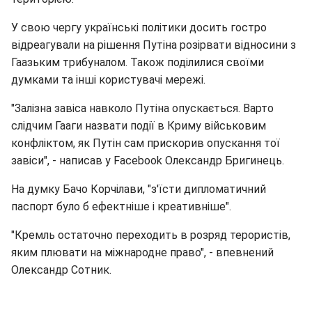
У свою чергу українські політики досить гостро
відреагували на рішення Путіна розірвати відносини з
Гаазьким трибуналом. Також поділилися своїми
думками та інші користувачі мережі.
"Залізна завіса навколо Путіна опускається. Варто
слідчим Гааги назвати події в Криму військовим
конфліктом, як Путін сам прискорив опускання тої
завіси", - написав у Facebook Олександр Бригинець.
На думку Бачо Корчілави, "з'їсти дипломатичний
паспорт було б ефектніше і креативніше".
"Кремль остаточно переходить в розряд терористів,
яким плювати на міжнародне право", - впевнений
Олександр Сотник.