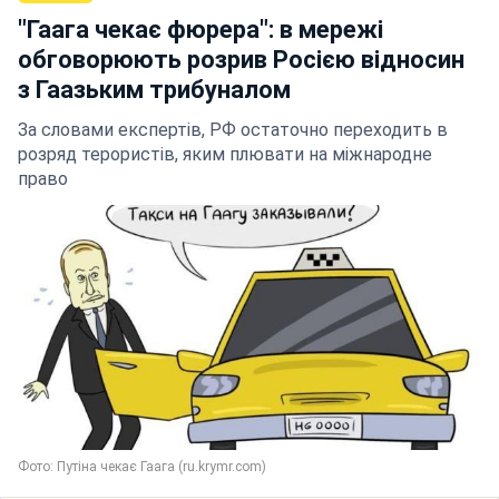
"Гаага чекає фюрера": в мережі
обговорюють розрив Росією відносин
з Гаазьким трибуналом
За словами експертів, РФ остаточно переходить в
розряд терористів, яким плювати на міжнародне
право
Фото: Путіна чекає Гаага (ru.krymr.com)