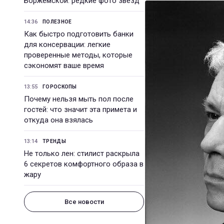
Боржемской: редкие фото звезд
14:36
ПОЛЕЗНОЕ
Как быстро подготовить банки
для консервации: легкие
проверенные методы, которые
сэкономят ваше время
13:55
ГОРОСКОПЫ
Почему нельзя мыть пол после
гостей: что значит эта примета и
откуда она взялась
13:14
ТРЕНДЫ
Не только лен: стилист раскрыла
6 секретов комфортного образа в
жару
Все новости