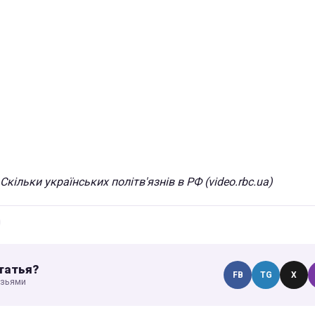
Скільки українських політв'язнів в РФ (video.rbc.ua)
татья?
FB
TG
X
узьями