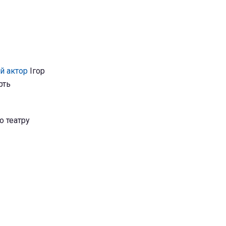
ий актор
Ігор
рть
о театру