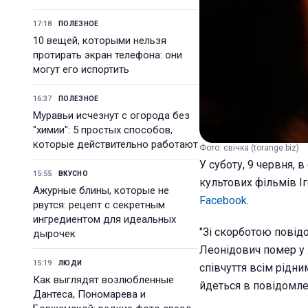
17:18
ПОЛЕЗНОЕ
10 вещей, которыми нельзя
протирать экран телефона: они
могут его испортить
16:37
ПОЛЕЗНОЕ
Муравьи исчезнут с огорода без
"химии": 5 простых способов,
которые действительно работают
Фото: свічка (torange.biz)
У суботу, 9 червня, 
15:55
ВКУСНО
культових фільмів І
Ажурные блины, которые не
Facebook
.
рвутся: рецепт с секретным
ингредиентом для идеальных
"Зі скорботою повід
дырочек
Леонідович помер у 
15:19
ЛЮДИ
співчуття всім рідни
Как выглядят возлюбленные
йдеться в повідомле
Дантеса, Пономарева и