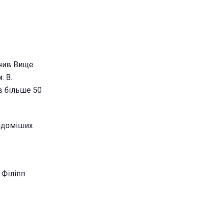
нчив Вище
. В.
в більше 50
відоміших
 Філіпп