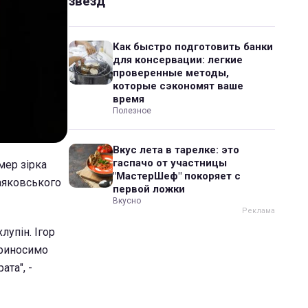
звезд
Как быстро подготовить банки
для консервации: легкие
проверенные методы,
которые сэкономят ваше
время
Полезное
Вкус лета в тарелке: это
гаспачо от участницы
мер зірка
"МастерШеф" покоряет с
Маяковського
первой ложки
Вкусно
лупін. Ігор
приносимо
ата", -