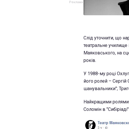
Слід уточнити, що на
театральне училище ім
Маяковського, на сце
років.
У 1988-му році Охлу
його ролей – Сергій С
шанувальники"; Триго
Найкращими ролями О
Соломін в "Сибіріаді