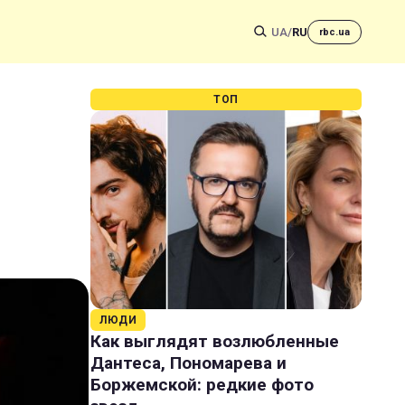
UA
/
RU
rbc.ua
ТОП
ЛЮДИ
Как выглядят возлюбленные
Дантеса, Пономарева и
Боржемской: редкие фото