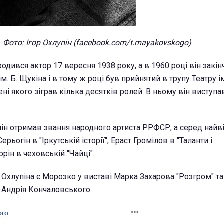
Фото: Ігор Охлупін (facebook.com/t.mayakovskogo)
родився актор 17 вересня 1938 року, а в 1960 році він закі
. Б. Щукіна і в тому ж році був прийнятий в трупу Театру ім
ні якого зіграв кілька десятків ролей. В ньому він виступа
пін отримав звання народного артиста РРФСР, а серед най
ерьогін в "Іркутській історії"; Ераст Громілов в "Таланти і
рін в чеховській "Чайці".
хлупіна є Морозко у виставі Марка Захарова "Розгром" та
" Андрія Кончаловського.