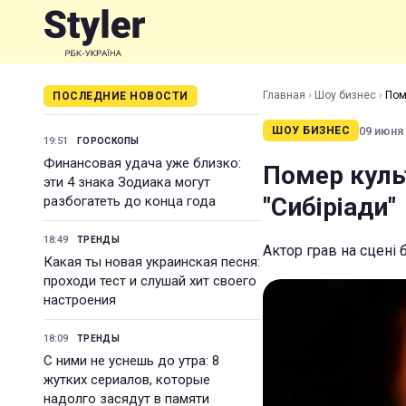
Главная
›
Шоу бизнес
›
Пом
ПОСЛЕДНИЕ НОВОСТИ
09 июня 
ШОУ БИЗНЕС
19:51
ГОРОСКОПЫ
Финансовая удача уже близко:
Помер куль
эти 4 знака Зодиака могут
"Сибіріади"
разбогатеть до конца года
18:49
ТРЕНДЫ
Актор грав на сцені 
Какая ты новая украинская песня:
проходи тест и слушай хит своего
настроения
18:09
ТРЕНДЫ
С ними не уснешь до утра: 8
жутких сериалов, которые
надолго засядут в памяти