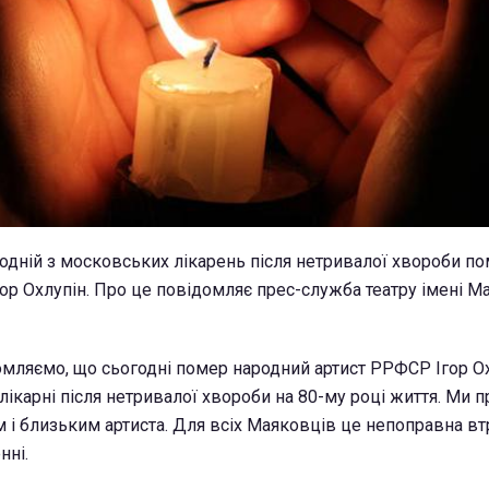
в одній з московських лікарень після нетривалої хвороби по
гор Охлупін. Про це повідомляє прес-служба театру імені 
омляємо, що сьогодні помер народний артист РРФСР Ігор Ох
лікарні після нетривалої хвороби на 80-му році життя. Ми 
м і близьким артиста. Для всіх Маяковців це непоправна втр
нні.