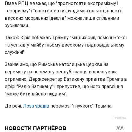
Глава РПЦ вважає, що "протистояти екстремізму і
тероризму" і "відстоювати фундаментальні цінності
високих моральних ідеалів" можна лише спільними
зусиллями.
Також Кіріл побажав Трампу "міцних сил, помочі Божої
та успіхів у майбутньому високому і відповідальному
служінні".
Зазначимо, що Римська католицька церква на
перемогу на перемогу республіканця відреагувала
стримано. Держсекретар Ватикану привітав Трампа в
ефірі "Радіо Ватикану" і припустив, що його правління
"може бути дійсно плідним".
До речі,
Лоза зрадів
перемозі "гнучкого" Трампа.