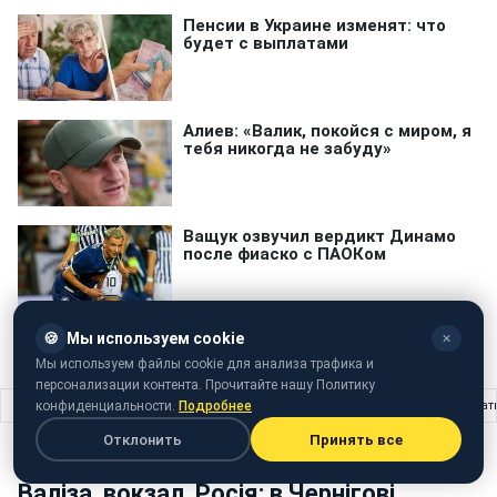
🍪
Мы используем cookie
✕
Мы используем файлы cookie для анализа трафика и
персонализации контента. Прочитайте нашу Политику
Главная
›
Шоу бизнес
›
Валіза, вокзал, Росія: в Чернігові спробували зірват
конфиденциальности.
Подробнее
Отклонить
Принять все
ШОУ БИЗНЕС
09 ноября 2016 · 21:40
Валіза, вокзал, Росія: в Чернігові