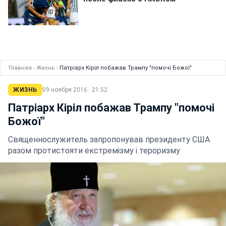
Главная
›
Жизнь
›
Патріарх Кіріл побажав Трампу "помочі Божої"
ЖИЗНЬ
09 ноября 2016 · 21:52
Патріарх Кіріл побажав Трампу "помочі
Божої"
Священнослужитель запропонував президенту США
разом протистояти екстремізму і тероризму