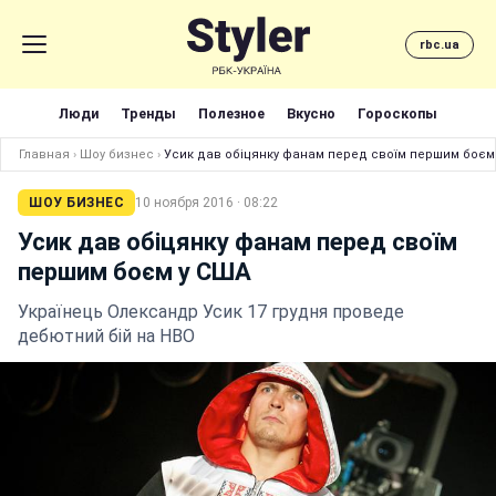
rbc.ua
Люди
Тренды
Полезное
Вкусно
Гороскопы
Главная
›
Шоу бизнес
›
Усик дав обіцянку фанам перед своїм першим боєм
ШОУ БИЗНЕС
10 ноября 2016 · 08:22
Усик дав обіцянку фанам перед своїм
першим боєм у США
Українець Олександр Усик 17 грудня проведе
дебютний бій на HBO