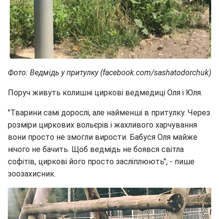
Фото: Ведмідь у притулку (facebook.com/sashatodorchuk)
Поруч живуть колишні циркові ведмедиці Оля і Юля.
"Тварини самі дорослі, але найменші в притулку. Через
розміри циркових вольєрів і жахливого харчування
вони просто не змогли вирости. Бабуся Оля майже
нічого не бачить. Щоб ведмідь не боявся світла
софітів, циркові його просто засліплюють", - пише
зоозахисник.