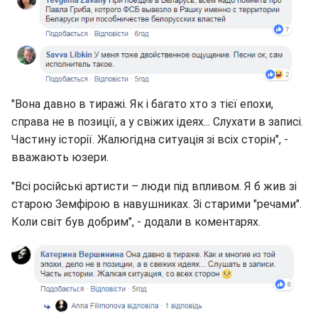
"Вона давно в тиражі. Як і багато хто з тієї епохи,
справа не в позиції, а у свіжих ідеях... Слухати в записі.
Частину історії. Жалюгідна ситуація зі всіх сторін", -
вважають юзери.
"Всі російські артисти – люди під впливом. Я б жив зі
старою Земфірою в навушниках. Зі старими "речами".
Коли світ був добрим", - додали в коментарях.