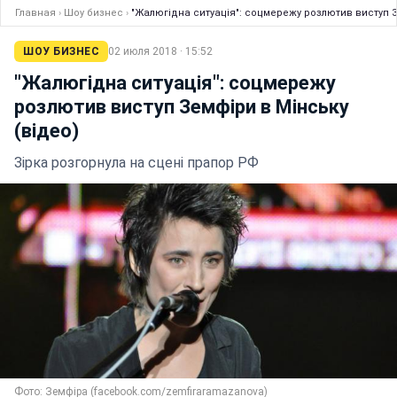
Главная
›
Шоу бизнес
›
"Жалюгідна ситуація": соцмережу розлютив виступ З
ШОУ БИЗНЕС
02 июля 2018 · 15:52
"Жалюгідна ситуація": соцмережу
розлютив виступ Земфіри в Мінську
(відео)
Зірка розгорнула на сцені прапор РФ
Фото: Земфіра (facebook.com/zemfiraramazanova)