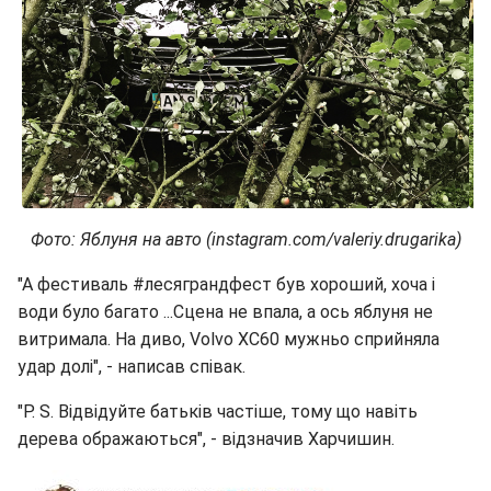
Фото: Яблуня на авто (instagram.com/valeriy.drugarika)
"А фестиваль #лесяграндфест був хороший, хоча і
води було багато ...Сцена не впала, а ось яблуня не
витримала. На диво, Volvo XC60 мужньо сприйняла
удар долі", - написав співак.
"P. S. Відвідуйте батьків частіше, тому що навіть
дерева ображаються", - відзначив Харчишин.