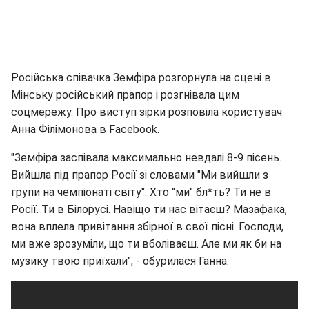
Російська співачка Земфіра розгорнула на сцені в
Мінську російський прапор і розгнівала цим
соцмережу. Про виступ зірки розповіла користувач
Анна Філімонова в Facebook.
"Земфіра заспівала максимально невдалі 8-9 пісень.
Вийшла під прапор Росії зі словами "Ми вийшли з
групи на чемпіонаті світу". Хто "ми" бл*ть? Ти не в
Росії. Ти в Білорусі. Навіщо ти нас вітаєш? Мазафака,
вона вплела привітання збірної в свої пісні. Господи,
ми вже зрозуміли, що ти вболіваєш. Але ми як би на
музику твою приїхали", - обурилася Ганна.