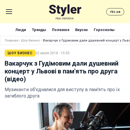
rbc.ua
Люди
Тренды
Полезное
Вкусно
Гороскопы
Главная
›
Шоу бизнес
›
Вакарчук з Гудімовим дали душевний концерт у Львов
ШОУ БИЗНЕС
02 июля 2018 · 15:55
Вакарчук з Гудімовим дали душевний
концерт у Львові в пам'ять про друга
(відео)
Музиканти об'єдналися для виступу в пам'ять про їх
загиблого друга