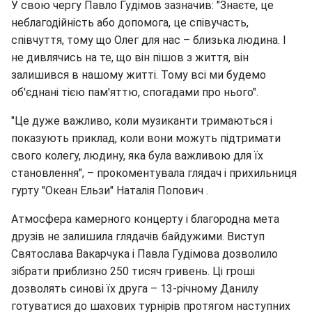
У свою чергу Павло Гудімов зазначив: "Знаєте, це
неблагодійність або допомога, це співучасть,
співчуття, тому що Олег для нас – близька людина. І
не дивлячись на те, що він пішов з життя, він
залишився в нашому житті. Тому всі ми будемо
об'єднані тією пам'яттю, спогадами про нього".
"Це дуже важливо, коли музиканти тримаються і
показують приклад, коли вони можуть підтримати
свого колегу, людину, яка була важливою для їх
становлення", – прокоментувала глядач і прихильниця
гурту "Океан Ельзи" Наталія Попович .
Атмосфера камерного концерту і благородна мета
друзів не залишила глядачів байдужими. Виступ
Святослава Вакарчука і Павла Гудімова дозволило
зібрати приблизно 250 тисяч гривень. Ці гроші
дозволять синові їх друга – 13-річному Данилу
готуватися до шахових турнірів протягом наступних