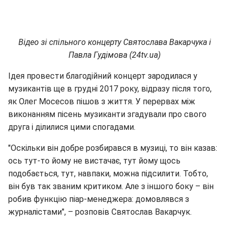
Відео зі спільного концерту Святослава Вакарчука і
Павла Гудімова (24tv.ua)
Ідея провести благодійний концерт зародилася у
музикантів ще в грудні 2017 року, відразу після того,
як Олег Мосесов пішов з життя. У перервах між
виконанням пісень музиканти згадували про свого
друга і ділилися цими спогадами.
"Оскільки він добре розбирався в музиці, то він казав:
ось тут-то йому не вистачає, тут йому щось
подобається, тут, навпаки, можна підсилити. Тобто,
він був так званим критиком. Але з іншого боку – він
робив функцію піар-менеджера: домовлявся з
журналістами", – розповів Святослав Вакарчук.