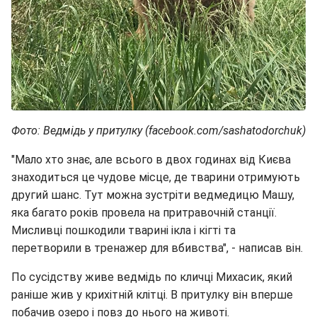
Фото: Ведмідь у притулку (facebook.com/sashatodorchuk)
"Мало хто знає, але всього в двох годинах від Києва
знаходиться це чудове місце, де тварини отримують
другий шанс. Тут можна зустріти ведмедицю Машу,
яка багато років провела на притравочній станції.
Мисливці пошкодили тварині ікла і кігті та
перетворили в тренажер для вбивства", - написав він.
По сусідству живе ведмідь по кличці Михасик, який
раніше жив у крихітній клітці. В притулку він вперше
побачив озеро і повз до нього на животі.