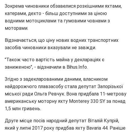
Зокрема чиновники обзавелися розкішними яхтами,
катерами, дехто - більш доступними за ціною
водними мотоциклами та гумовими човнами з
моторами.
Відзначається, що ціну нових водних транспортних
засобів чиновники вказували не завжди.
"Також часто вартість майна у деклараціях є
заниженою", - відзначили в Bihus.Info.
Згідно з задекларованими даними, власником
найдорожчого плавзасобу стала депутат Запорізької
міської ради Ольга Ревчук. Вона придбала 11-метрову
американську моторну яхту Monterey 330 SY за понад
1,5 млн гривень.
Друге місце посів народний депутат Віталій Купрій,
який у липні 2017 року придбав яхту Bavaria 44. Раніше