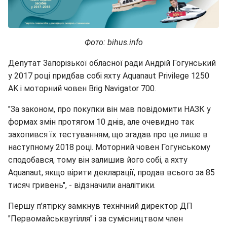
Фото: bihus.info
Депутат Запорізької обласної ради Андрій Гогунський
у 2017 році придбав собі яхту Aquanaut Privilege 1250
AK і моторний човен Brig Navigator 700.
"За законом, про покупки він мав повідомити НАЗК у
формах змін протягом 10 днів, але очевидно так
захопився їх тестуванням, що згадав про це лише в
наступному 2018 році. Моторний човен Гогунському
сподобався, тому він залишив його собі, а яхту
Aquanaut, якщо вірити декларації, продав всього за 85
тисяч гривень", - відзначили аналітики.
Першу п’ятірку замкнув технічний директор ДП
"Первомайськвугілля" і за сумісництвом член