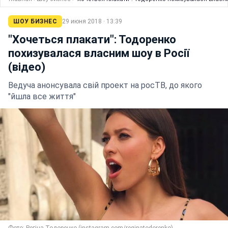
ШОУ БИЗНЕС
29 июня 2018 · 13:39
"Хочеться плакати": Тодоренко
похизувалася власним шоу в Росії
(відео)
Ведуча анонсувала свій проект на росТВ, до якого
"йшла все життя"
Фото: Регіна Тодоренко (instagram.com/reginatodorenko)