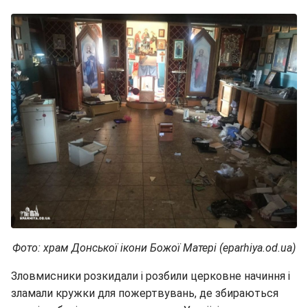
Фото: храм Донської ікони Божої Матері (eparhiya.od.ua)
Зловмисники розкидали і розбили церковне начиння і
зламали кружки для пожертвувань, де збираються