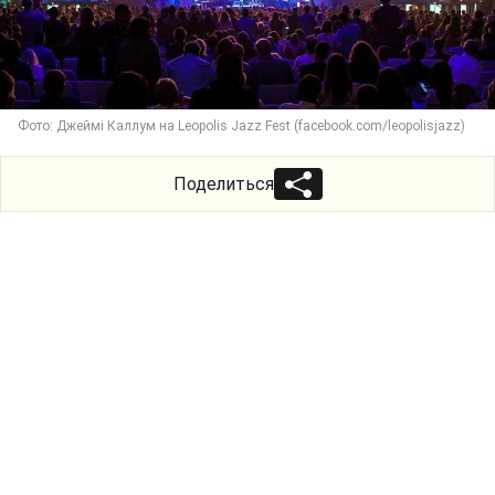
Фото: Джеймі Каллум на Leopolis Jazz Fest (facebook.com/leopolisjazz)
Поделиться