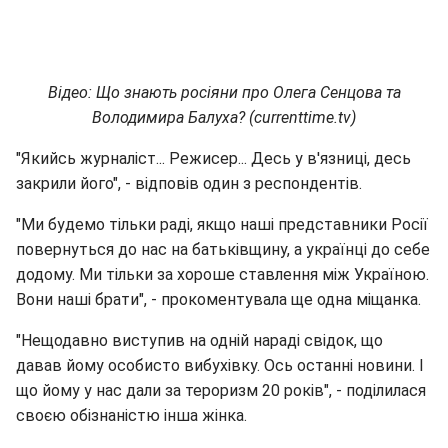
Відео: Що знають росіяни про Олега Сенцова та
Володимира Балуха? (currenttime.tv)
"Якийсь журналіст... Режисер... Десь у в'язниці, десь
закрили його", - відповів один з респондентів.
"Ми будемо тільки раді, якщо наші представники Росії
повернуться до нас на батьківщину, а українці до себе
додому. Ми тільки за хороше ставлення між Україною.
Вони наші брати", - прокоментувала ще одна міщанка.
"Нещодавно виступив на одній нараді свідок, що
давав йому особисто вибухівку. Ось останні новини. І
що йому у нас дали за тероризм 20 років", - поділилася
своєю обізнаністю інша жінка.