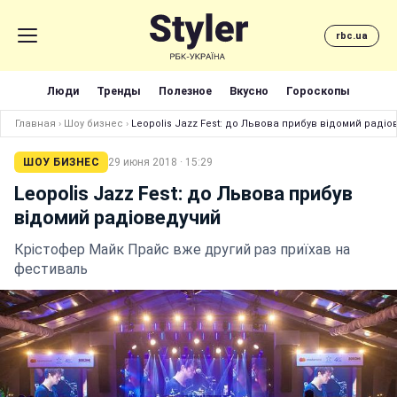
rbc.ua
Люди
Тренды
Полезное
Вкусно
Гороскопы
Главная
›
Шоу бизнес
›
Leopolis Jazz Fest: до Львова прибув відомий раді
ШОУ БИЗНЕС
29 июня 2018 · 15:29
Leopolis Jazz Fest: до Львова прибув
відомий радіоведучий
Крістофер Майк Прайс вже другий раз приїхав на
фестиваль