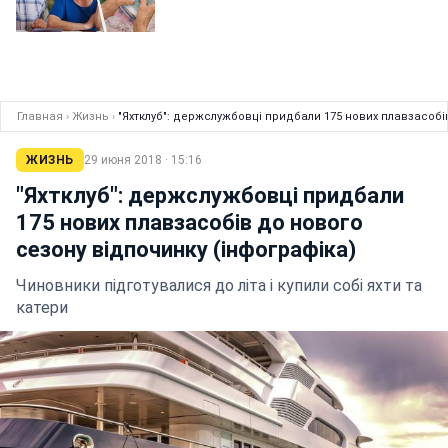
Главная
›
Жизнь
›
"Яхтклуб": держслужбовці придбали 175 нових плавзасобі
ЖИЗНЬ
29 июня 2018 · 15:16
"Яхтклуб": держслужбовці придбали
175 нових плавзасобів до нового
сезону відпочинку (інфографіка)
Чиновники підготувалися до літа і купили собі яхти та
катери