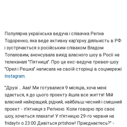
Популярна українська ведуча і співачка Регіна
Тодоренко, яка веде активну кар'єрну діяльність в РФ
і зустрічається з російським співаком Владом
Топаловим, анонсувала вихід власного шоу в Росії на
телеканалі "Пятница". Про це екс-ведуча тревел-шоу
"Орел і Решка" написала на своїй сторінці в соцмережі
Instagram
.
"Друзі ... Ааа! Ми готувалися 9 місяців, хоча мені
здається, я до цього проекту йшла все життя! Мій
власний найкращий, рідний, найбільш чесний і смішний
проект - п'ятниця з Регіною. Коли говорю про своє
шоу, хочеться плакати! У п'ятницю 29-го червня на
fridaytv о 23:00 Дивіться prtshow! Приєднаєтесь?" -