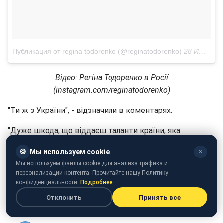
Публикация от regina todorenko (@reginatodorenko)
28 Июн 2018 в 10:48 PDT
Відео: Регіна Тодоренко в Росії
(instagram.com/reginatodorenko)
"Ти ж з України", - відзначили в коментарях.
"Дуже шкода, що віддаєш таланти країни, яка
втратила так багато українських життів. Раніше ти
🍪
Мы используем cookie
✕
дуже подобалася як ведуча, тепер розчарування.
Мы используем файлы cookie для анализа трафика и
Невже гроші дорожче совісті?" - написала користувач
персонализации контента. Прочитайте нашу Политику
під ніком kuropyatnikova.
конфиденциальности.
Подробнее
Отклонить
Принять все
"Злилася за популярністю в Рашку", - додали в мережі.