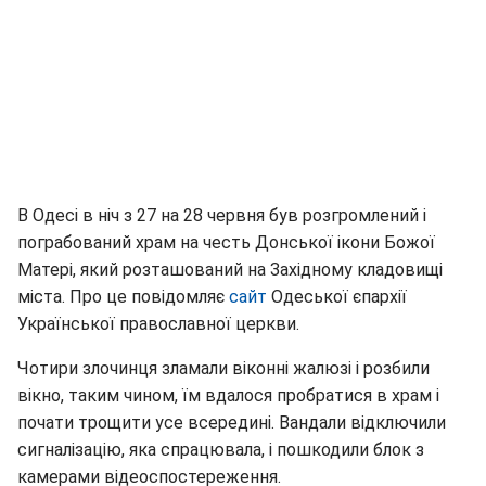
В Одесі в ніч з 27 на 28 червня був розгромлений і
пограбований храм на честь Донської ікони Божої
Матері, який розташований на Західному кладовищі
міста. Про це повідомляє
сайт
Одеської єпархії
Української православної церкви.
Чотири злочинця зламали віконні жалюзі і розбили
вікно, таким чином, їм вдалося пробратися в храм і
почати трощити усе всередині. Вандали відключили
сигналізацію, яка спрацювала, і пошкодили блок з
камерами відеоспостереження.