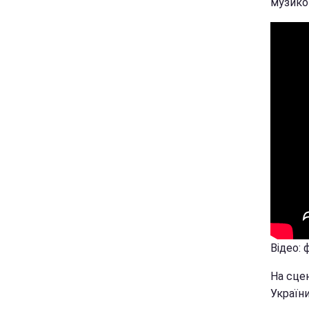
музикою
Відео: 
На сцен
України