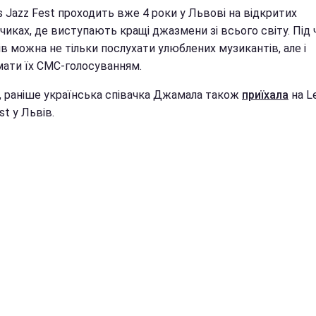
s Jazz Fest проходить вже 4 роки у Львові на відкритих
иках, де виступають кращі джазмени зі всього світу. Під 
в можна не тільки послухати улюблених музикантів, але і
мати їх СМС-голосуванням.
і, раніше українська співачка Джамала також
приїхала
на Le
st у Львів.