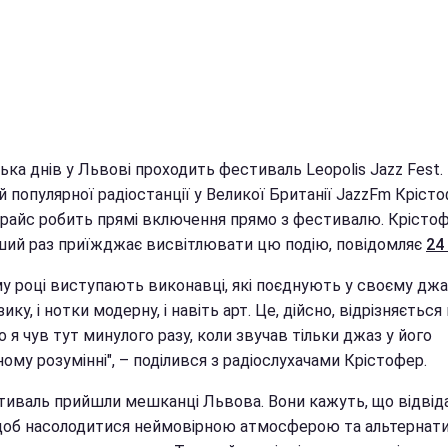
ька днів у Львові проходить фестиваль Leopolis Jazz Fest.
 популярної радіостанції у Великої Британії JazzFm Кріст
райс робить прямі включення прямо з фестивалю. Крісто
ший раз приїжджає висвітлювати цю подію, повідомляє
24
у році виступають виконавці, які поєднують у своєму джаз
ику, і нотки модерну, і навіть арт. Це, дійсно, відрізняється 
о я чув тут минулого разу, коли звучав тільки джаз у його
ому розумінні", – поділився з радіослухачами Крістофер.
тиваль прийшли мешканці Львова. Вони кажуть, що відвід
щоб насолодитися неймовірною атмосферою та альтерна