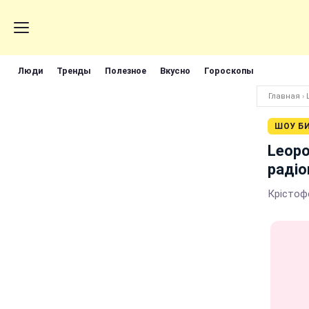
Люди
Тренды
Полезное
Вкусно
Гороскопы
Главная
›
ШОУ Б
Leopo
радіо
Крістоф