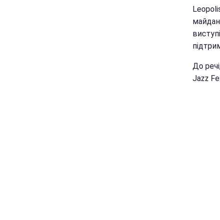
Leopoli
майданч
виступі
підтри
До реч
Jazz Fe