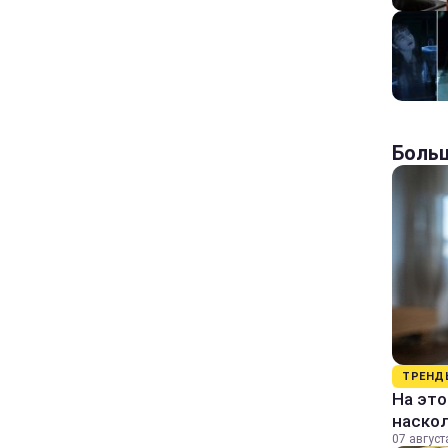
Больш
ТРЕНД
На это
наско
07 август