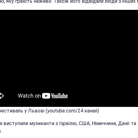
, яку грають наживо. Також його відвідали люди з інших м
фестиваль у Львові (youtube.com/24 канал)
і виступили музиканти з Ізраїлю, США, Німеччини, Данії та
.