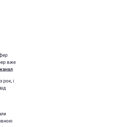
офер
фер вже
 канал
.
 рок, і
від
али
тивною