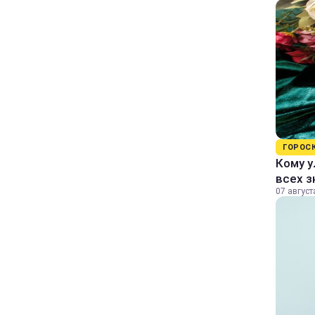
ГОРОС
Кому у
всех з
07 август