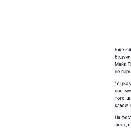
Вже кіл
Ведучий
Майк П
не пер
"У цьом
поп-муз
того, щ
класичн
На фес
фест, 