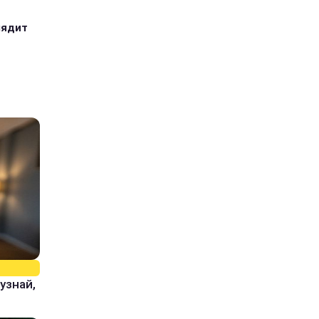
лядит
узнай,