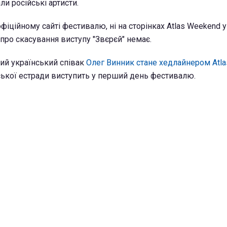
ли російські артисти.
офіційному сайті фестивалю, ні на сторінках Atlas Weekend 
про скасування виступу "Звєрєй" немає.
ий український співак
Олег Винник стане хедлайнером Atl
ької естради виступить у перший день фестивалю.