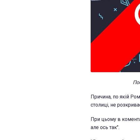
Пос
Причина, по якій Ром
столиці, не розкрива
При цьому в коментар
але ось так".