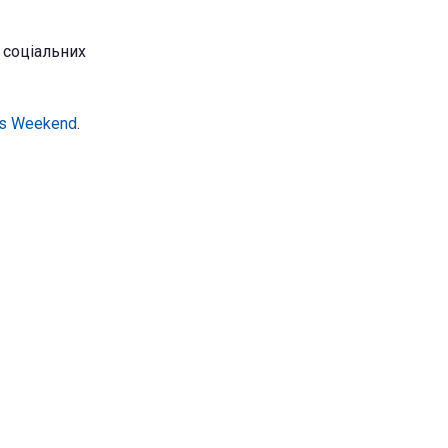
у соціальних
as Weekend
.