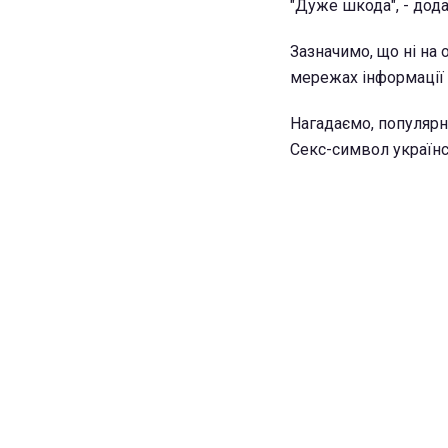
"Дуже шкода", - дода
Зазначимо, що ні на 
мережах інформації 
Нагадаємо, популярн
Секс-символ українс