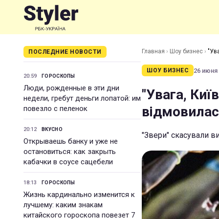
Главная
›
Шоу бизнес
›
"Ув
ПОСЛЕДНИЕ НОВОСТИ
26 июня 
ШОУ БИЗНЕС
20:59
ГОРОСКОПЫ
Люди, рожденные в эти дни
"Увага, Киї
недели, гребут деньги лопатой: им
відмовилас
повезло с пеленок
20:12
ВКУСНО
"Звери" скасували в
Открываешь банку и уже не
остановиться: как закрыть
кабачки в соусе сацебели
18:13
ГОРОСКОПЫ
Жизнь кардинально изменится к
лучшему: каким знакам
китайского гороскопа повезет 7