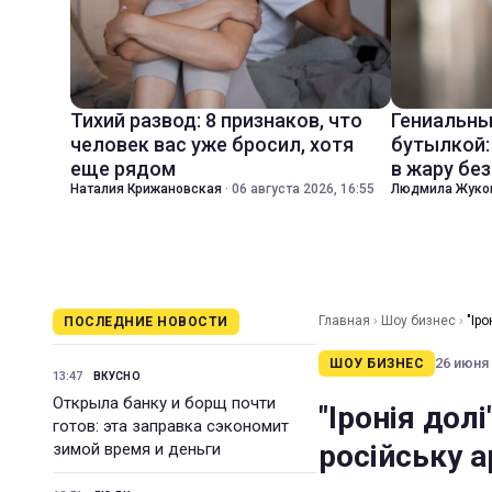
Тихий развод: 8 признаков, что
Гениальны
человек вас уже бросил, хотя
бутылкой:
еще рядом
в жару бе
Наталия Крижановская
·
06 августа 2026, 16:55
Людмила Жуко
Главная
›
Шоу бизнес
›
"Ір
ПОСЛЕДНИЕ НОВОСТИ
26 июня 
ШОУ БИЗНЕС
13:47
ВКУСНО
Открыла банку и борщ почти
"Іронія дол
готов: эта заправка сэкономит
російську а
зимой время и деньги