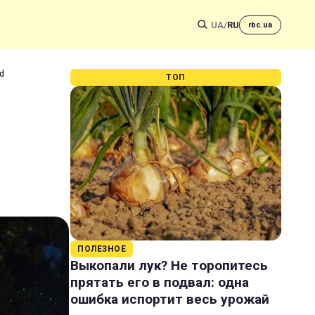
UA
/
RU
rbc.ua
d
ТОП
ПОЛЕЗНОЕ
Выкопали лук? Не торопитесь
прятать его в подвал: одна
ошибка испортит весь урожай