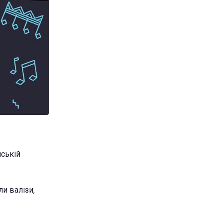
нській
и валізи,