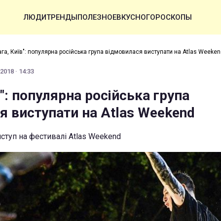
ЛЮДИ
ТРЕНДЫ
ПОЛЕЗНОЕ
ВКУСНО
ГОРОСКОПЫ
ага, Київ": популярна російська група відмовилася виступати на Atlas Weeken
2018 · 14:33
в": популярна російська група
я виступати на Atlas Weekend
иступ на фестивалі Atlas Weekend