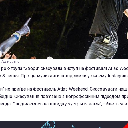
m/zveruband)
рок-група "Звери" скасувала виступ на фестивалі Atlas Wee
о 8 липня. Про це музиканти повідомили у своєму Instagram-
ри" не приїде на фестиваль Atlas Weekend. Скасовувати наш
бхідно. Скасування пов'язане з непрофесійним підходом п
ода. Сподіваємось на швидку зустріч із вами", - йдеться в