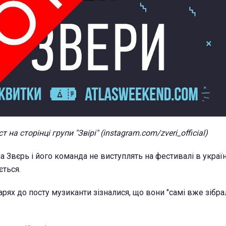
т на сторінці групи "Звірі" (instagram.com/zveri_official)
а Звєрь і його команда не виступлять на фестивалі в украї
ється.
ях до посту музиканти зізналися, що вони "самі вже зібрал