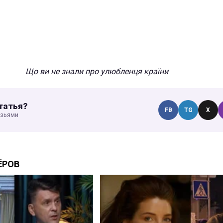
Що ви не знали про улюбленця країни
татья?
FB
TG
X
узьями