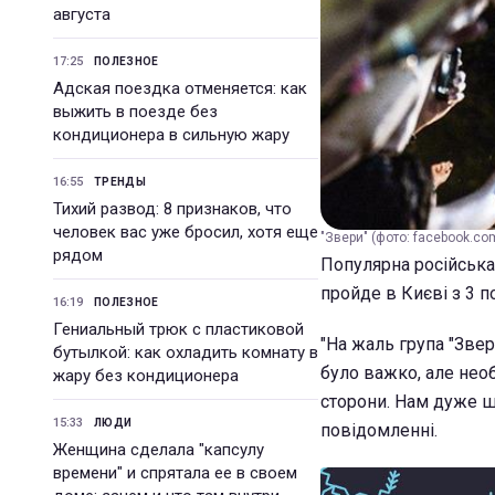
августа
17:25
ПОЛЕЗНОЕ
Адская поездка отменяется: как
выжить в поезде без
кондиционера в сильную жару
16:55
ТРЕНДЫ
Тихий развод: 8 признаков, что
человек вас уже бросил, хотя еще
"Звери" (фото: facebook.co
рядом
Популярна російська 
пройде в Києві з 3 п
16:19
ПОЛЕЗНОЕ
Гениальный трюк с пластиковой
"На жаль група "Зве
бутылкой: как охладить комнату в
було важко, але нео
жару без кондиционера
сторони. Нам дуже шк
15:33
ЛЮДИ
повідомленні.
Женщина сделала "капсулу
времени" и спрятала ее в своем