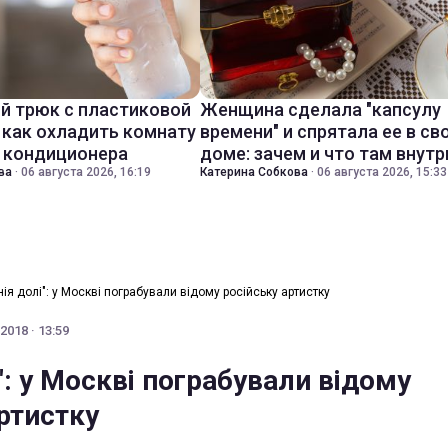
й трюк с пластиковой
Женщина сделала "капсулу
 как охладить комнату
времени" и спрятала ее в св
з кондиционера
доме: зачем и что там внутр
ва
·
06 августа 2026, 16:19
Катерина Собкова
·
06 августа 2026, 15:33
онія долі": у Москві пограбували відому російську артистку
2018 · 13:59
і": у Москві пограбували відому
ртистку