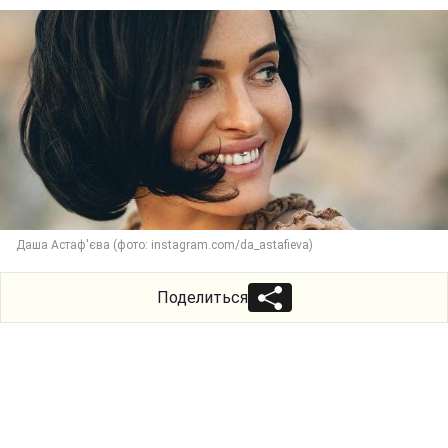
Даша Астаф'єва (фото: instagram.com/da_astafieva)
Поделиться