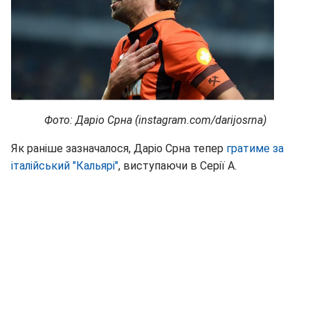
Фото: Даріо Срна (instagram.com/darijosrna)
Як раніше зазначалося, Даріо Срна тепер
гратиме
за
італійський "Кальярі"
, виступаючи в Серії А.