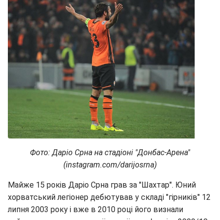
Фото: Даріо Срна на стадіоні "Донбас-Арена"
(instagram.com/darijosrna)
Майже 15 років Даріо Срна грав за "Шахтар". Юний
хорватський легіонер дебютував у складі "гірників" 12
липня 2003 року і вже в 2010 році його визнали