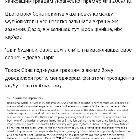
найкращим гравцем української прем'єр ліги 2009/10.
Цього року Срна покинув українську команду.
Футболістові було нелегко залишати Україну. Як
зазначив Даріо, він залишає тут щось цінніше, ніж
кар'єру.
"Свій будинок, свою другу сім'ю і найважливіше, своє
серце", - додав Даріо.
Також Срна подякував гравцям, з якими йому
доводилося грати, менеджерам, фанатам і президента
клубу - Рінату Ахметову.