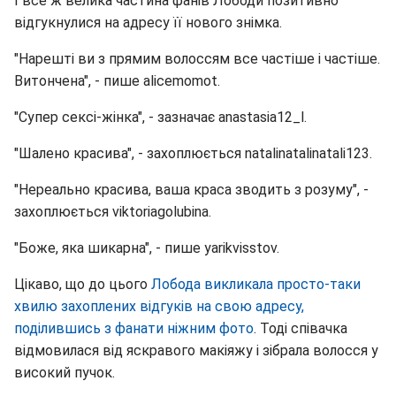
І все ж велика частина фанів Лободи позитивно
відгукнулися на адресу її нового знімка.
"Нарешті ви з прямим волоссям все частіше і частіше.
Витончена", - пише alicemomot.
"Супер сексі-жінка", - зазначає anastasia12_l.
"Шалено красива", - захоплюється natalinatalinatali123.
"Нереально красива, ваша краса зводить з розуму", -
захоплюється viktoriagolubina.
"Боже, яка шикарна", - пише yarikvisstov.
Цікаво, що до цього
Лобода викликала просто-таки
хвилю захоплених відгуків на свою адресу,
поділившись з фанати ніжним фото
. Тоді співачка
відмовилася від яскравого макіяжу і зібрала волосся у
високий пучок.