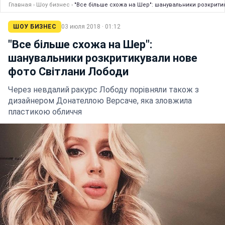
Главная
›
Шоу бизнес
›
"Все більше схожа на Шер": шанувальники розкрити
ШОУ БИЗНЕС
03 июля 2018 · 01:12
"Все більше схожа на Шер":
шанувальники розкритикували нове
фото Світлани Лободи
Через невдалий ракурс Лободу порівняли також з
дизайнером Донателлою Версаче, яка зловжила
пластикою обличчя