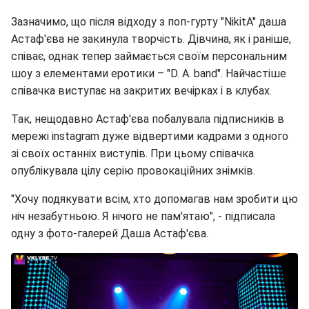
Зазначимо, що після відходу з поп-гурту "NikitA" даша
Астаф'єва не закинула творчість. Дівчина, як і раніше,
співає, однак тепер займається своїм персональним
шоу з елементами еротики – "D. A. band". Найчастіше
співачка виступає на закритих вечірках і в клубах.
Так, нещодавно Астаф'єва побалувала підписників в
мережі instagram дуже відвертими кадрами з одного
зі своїх останніх виступів. При цьому співачка
опублікувала цілу серію провокаційних знімків.
"Хочу подякувати всім, хто допомагав нам зробити цю
ніч незабутньою. Я нічого не пам'ятаю", - підписала
одну з фото-галерей Даша Астаф'єва.