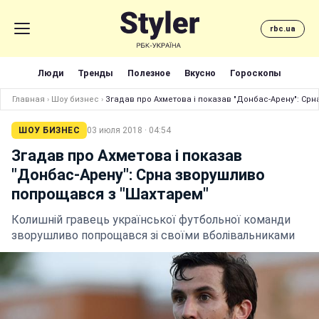
rbc.ua
Люди
Тренды
Полезное
Вкусно
Гороскопы
Главная
›
Шоу бизнес
›
Згадав про Ахметова і показав "Донбас-Арену": Ср
ШОУ БИЗНЕС
03 июля 2018 · 04:54
Згадав про Ахметова і показав
"Донбас-Арену": Срна зворушливо
попрощався з "Шахтарем"
Колишній гравець української футбольної команди
зворушливо попрощався зі своїми вболівальниками