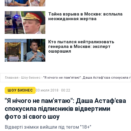
Главная
›
Шоу бизнес
›
"Я нічого не пам'ятаю": Даша Астаф'єва спокусила 
ШОУ БИЗНЕС
03 июля 2018 · 00:22
"Я нічого не пам'ятаю": Даша Астаф'єва
спокусила підписників відвертими
фото зі свого шоу
Відверті знімки вийшли під тегом "18+"