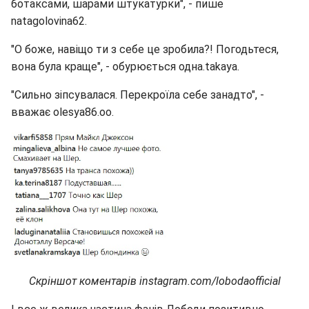
ботаксами, шарами штукатурки", - пише
natagolovina62.
"О боже, навіщо ти з себе це зробила?! Погодьтеся,
вона була краще", - обурюється одна.takaya.
"Сильно зіпсувалася. Перекроїла себе занадто", -
вважає olesya86.oo.
Скріншот коментарів instagram.com/lobodaofficial