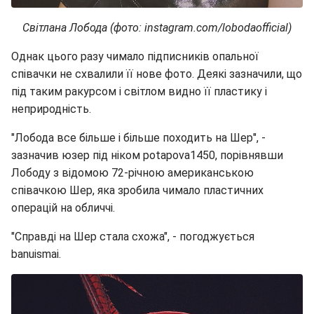
Світлана Лобода (фото: instagram.com/lobodaofficial)
Однак цього разу чимало підписників опальної
співачки не схвалили її нове фото. Деякі зазначили, що
під таким ракурсом і світлом видно її пластику і
неприродність.
"Лобода все більше і більше походить на Шер", -
зазначив юзер під ніком potapova1450, порівнявши
Лободу з відомою 72-річною американською
співачкою Шер, яка зробила чимало пластичних
операцій на обличчі.
"Справді на Шер стала схожа", - погоджується
banuismai.