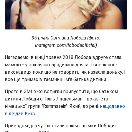
35-річна Світлана Лобода (фото:
instagram.com/lobodaofficial)
Нагадаємо, в кінці травня 2018 Лобода вдруге стала
мамою - у співачки народилася дочка. І все ж поп-
виконавиця поки що не говорить, як назвала доньку. І
все ще тримає в таємниці ім'я батька дитини.
Проте в ЗМІ вже встигли припустити, що батьком
дитини Лободи є Тілль Ліндельман - вокаліста
німецької групи "Rammstein". Який, до речі,
нещодавно
відвідав Київ
.
Приводом для чуток стали спільні знімки Лободи і