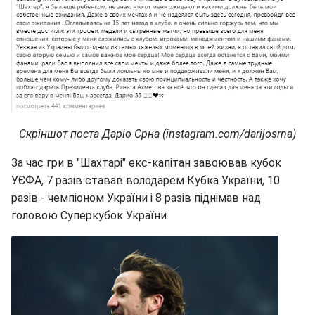
Скріншот поста Даріо Срна (instagram.com/darijosrna)
За час гри в "Шахтарі" екс-капітан завоював кубок
УЄФА, 7 разів ставав володарем Кубка України, 10
разів - чемпіоном України і 8 разів піднімав над
головою Суперкубок України.