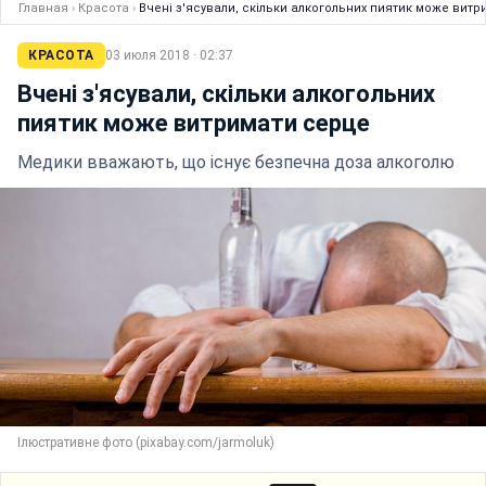
Главная
›
Красота
›
Вчені з'ясували, скільки алкогольних пиятик може вит
КРАСОТА
03 июля 2018 · 02:37
Вчені з'ясували, скільки алкогольних
пиятик може витримати серце
Медики вважають, що існує безпечна доза алкоголю
Ілюстративне фото (pixabay.com/jarmoluk)