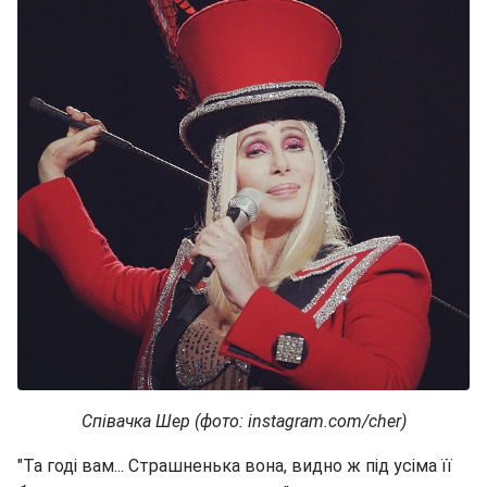
Співачка Шер (фото: instagram.com/cher)
"Та годі вам... Страшненька вона, видно ж під усіма її