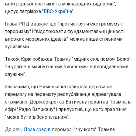
внутрішньої політики та міжнародних відносин", -
цитує патріарха "
ВВС-Україна
".
Глава РПЦ вважає, що "протистояти екстремізму і
тероризму" і "відстоювати фундаментальні цінності
високих моральних ідеалів" можна лише спільними
зусиллями.
Також Кіріл побажав Трампу "міцних сил, помочі Божої
та успіхів у майбутньому високому і відповідальному
служінні".
Зазначимо, що Римська католицька церква на
перемогу на перемогу республіканця відреагувала
стримано. Держсекретар Ватикану привітав Трампа в
ефірі "Радіо Ватикану" і припустив, що його правління
"може бути дійсно плідним".
До речі,
Лоза зрадів
перемозі "гнучкого" Трампа.