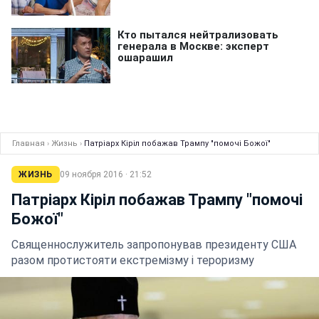
Главная
›
Жизнь
›
Патріарх Кіріл побажав Трампу "помочі Божої"
ЖИЗНЬ
09 ноября 2016 · 21:52
Патріарх Кіріл побажав Трампу "помочі
Божої"
Священнослужитель запропонував президенту США
разом протистояти екстремізму і тероризму