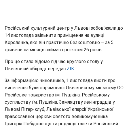
Російський культурний центр у Львові зобов'язали до
14 листопада звільнити приміщення на вулиці
Короленка, яке він практично безкоштовно – за 5
гривень на місяць займає протягом 26 років.
Про це стало відомо під час круглого столу у
Львівській облраді, передає
ZIK.
За інформацією чиновників, 1 листопада листи про
виселення були спрямовані Львівському міському ОО
Російське товариство ім. Пушкіна, Російському
суспільству їм. Пушкіна, Земляцтву ленінградців у
Львові Пітер-клуб, Львівської єпархії Української
православної церкви святого великомученика
Григорія Побідоносця та редакції газети Російський