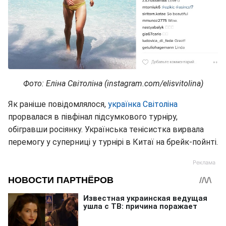
Фото: Еліна Світоліна (instagram.com/elisvitolina)
Як раніше повідомлялося,
українка Світоліна
прорвалася в півфінал підсумкового турніру,
обігравши росіянку. Українська тенісистка вирвала
перемогу у суперниці у турнірі в Китаї на брейк-пойнті.