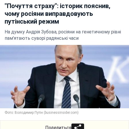
"Почуття страху": історик пояснив,
чому росіяни виправдовують
путінський режим
На думку Андрія Зубова, росіяни на генетичному рівні
пам'ятають суворі радянські часи
Фото: Володимир Путін (businessinsider.com)
Поделиться