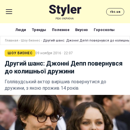
rbc.ua
Люди
Тренды
Полезное
Вкусно
Гороскопы
Главная
›
Шоу бизнес
›
Другий шанс: Джонні Депп повернувся до колишнь
ШОУ БИЗНЕС
09 ноября 2016 · 22:07
Другий шанс: Джонні Депп повернувся
до колишньої дружини
Голлівудський актор вирішив повернутися до
дружини, з якою прожив 14 років