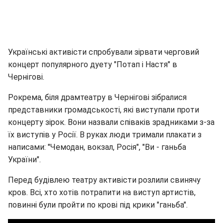
Українські активісти спробували зірвати черговий
концерт популярного дуету "Потап і Настя" в
Чернігові.
Pокрема, біля драмтеатру в Чернігові зібралися
представники громадськості, які виступали проти
концерту зірок. Вони назвали співаків зрадниками з-за
їх виступів у Росії. В руках люди тримали плакати з
написами: "Чемодан, вокзал, Росія", "Ви - ганьба
України".
Перед будівлею театру активісти розлили свинячу
кров. Всі, хто хотів потрапити на виступ артистів,
повинні були пройти по крові під крики "ганьба".