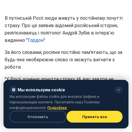
В путінській Росії люди живуть у постійному почутті
страху. Про це заявив відомий російський історик,
релігієзнавець і політолог Андрій Зубів в інтерв'ю
виданню "
Гордон
".
За його словами, росіяни постійно пам'ятають, що за
будь-яке необережне слово їх можуть вигнати з
роботи.
"У Росії домінує почуття страху. Ні, вас завтра не
поведуть на розстріл, як у сталінські часи. Але люди
🍪
Мы используем cookie
✕
постійно пам'ятають: за будь-яке необережне слово
Мы используем файлы cookie для анализа трафика и
можуть вигнати з роботи, відрахувати дітей з
персонализации контента. Прочитайте нашу Политику
інституту і так далі. Все це змушує людей мовчати,
конфиденциальности.
Подробнее
терпіти, а то й виправдовувати путінський режим", -
Отклонить
Принять все
сказав історик.