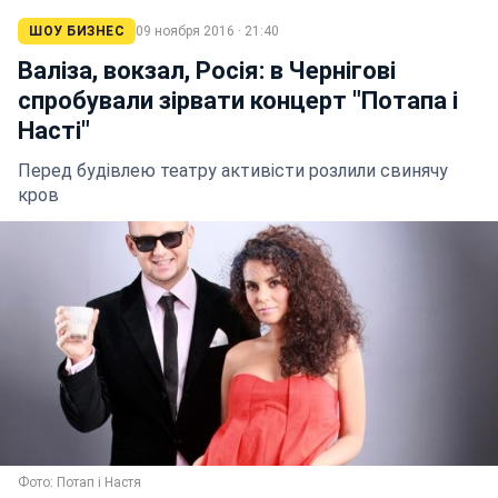
ШОУ БИЗНЕС
09 ноября 2016 · 21:40
Валіза, вокзал, Росія: в Чернігові
спробували зірвати концерт "Потапа і
Насті"
Перед будівлею театру активісти розлили свинячу
кров
Фото: Потап і Настя