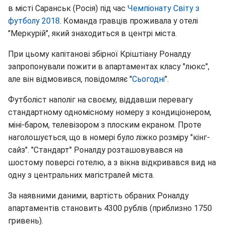
в місті Саранськ (Росія) під час
Чемпіонату Світу з
футболу 2018
. Команда гравців проживала у отелі
"Меркурій", який знаходиться в центрі міста.
При цьому капітанові збірної Кріштіану Роналду
запропонували пожити в апартаментах класу "люкс",
але він відмовився, повідомляє "
Сьогодні
".
Футболіст наполіг на своєму, віддавши перевагу
стандартному одномісному номеру з кондиціонером,
міні-баром, телевізором з плоским екраном. Проте
наголошується, що в номері було ліжко розміру "кінг-
сайз". "Стандарт" Роналду розташовувався на
шостому поверсі готелю, а з вікна відкривався вид на
одну з центральних магістралей міста.
За наявними даними, вартість обраних Роналду
апартаментів становить 4300 рублів (приблизно 1750
гривень).