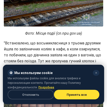
Фото: Місце події (cn.npu.gov.ua)
"Встановлено, що восьмикласниця з трьома друзями
йшла по залізничних коліях в кафе, а коли озирнулися,
то побачили, що дівчинка залізла на один з вагонів, що
стояли без поїзда. Тут же пролунав гучний хлопок і
дівчинка впала на землю", - розповіли правоохоронці.
🍪
Мы используем cookie
✕
Мы используем файлы cookie для анализа трафика и
персонализации контента. Прочитайте нашу Политику
конфиденциальности.
Подробнее
Отклонить
Принять все