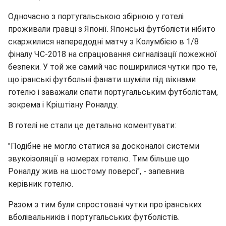
Одночасно з португальською збірною у готелі
проживали гравці з Японії. Японські футболісти нібито
скаржилися напередодні матчу з Колумбією в 1/8
фіналу ЧС-2018 на спрацювання сигналізації пожежної
безпеки. У той же самий час поширилися чутки про те,
що іранські футбольні фанати шуміли під вікнами
готелю і заважали спати португальським футболістам,
зокрема і Кріштіану Роналду.
В готелі не стали це детально коментувати:
"Подібне не могло статися за досконалої системи
звукоізоляції в номерах готелю. Тим більше що
Роналду жив на шостому поверсі", - запевнив
керівник готелю.
Разом з тим були спростовані чутки про іранських
вболівальників і португальських футболістів.