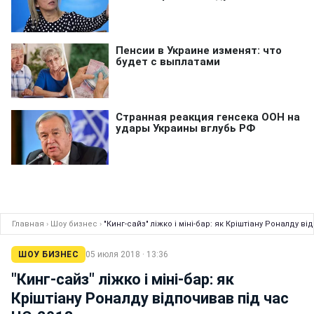
Главная
›
Шоу бизнес
›
"Кинг-сайз" ліжко і міні-бар: як Кріштіану Роналду в
ШОУ БИЗНЕС
05 июля 2018 · 13:36
"Кинг-сайз" ліжко і міні-бар: як
Кріштіану Роналду відпочивав під час