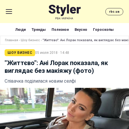
rbc.ua
Люди
Тренды
Полезное
Вкусно
Гороскопы
Главная
›
Шоу бизнес
›
"Життєво": Ані Лорак показала, як виглядає без макі
ШОУ БИЗНЕС
05 июля 2018 · 14:48
"Життєво": Ані Лорак показала, як
виглядає без макіяжу (фото)
Співачка поділилася новим селфі