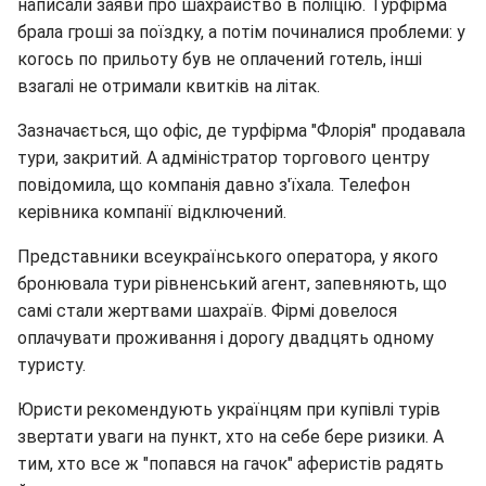
написали заяви про шахрайство в поліцію. Турфірма
брала гроші за поїздку, а потім починалися проблеми: у
когось по прильоту був не оплачений готель, інші
взагалі не отримали квитків на літак.
Зазначається, що офіс, де турфірма "Флорія" продавала
тури, закритий. А адміністратор торгового центру
повідомила, що компанія давно з'їхала. Телефон
керівника компанії відключений.
Представники всеукраїнського оператора, у якого
бронювала тури рівненський агент, запевняють, що
самі стали жертвами шахраїв. Фірмі довелося
оплачувати проживання і дорогу двадцять одному
туристу.
Юристи рекомендують українцям при купівлі турів
звертати уваги на пункт, хто на себе бере ризики. А
тим, хто все ж "попався на гачок" аферистів радять