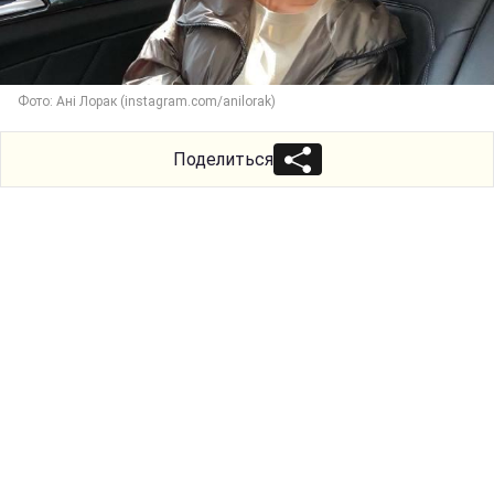
Фото: Ані Лорак (instagram.com/anilorak)
Поделиться