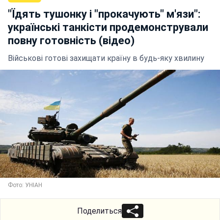
"Їдять тушонку і "прокачують" м'язи":
українські танкісти продемонстрували
повну готовність (відео)
Військові готові захищати країну в будь-яку хвилину
Фото: УНІАН
Поделиться