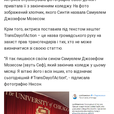
привітала її з закінченням коледжу. На фото
зображений хлопчик, якого Синтія назвала Самуелем
Джозефом Мозесом.
Крім того, актриса поставила під текстом хештег
TransDayofAction – це назва громадського руху на
захист прав трансгендерів і тих, хто не може
визначитися зі своєю статтю.
"Я так пишаюся своїм сином Самуелем Джозефом
Мозесом (звуть Сеф), який закінчив коледж у цьому
місяці. Я вітаю його і всіх інших, хто відзначає
сьогоднішній #TransDayofAction", - підписала
фотографію Ніксон.