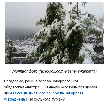
Скріншот фото (facebook.com/NashePrykarpattia)
Нагадаємо, раніше голова Закарпатської
облдержадміністрації Геннадій Москаль повідомив,
що
евакуація дитячого табору на Закарпатті
ускладнена
з-за сильного туману.