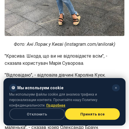
Фото: Ані Лорак у Києві (instagram.com/anilorak)
"Красива. Шкода, що ви не відповідаєте всім", -
сказала користувач Марія Суворова.
"Відповідаю", - відповіла дівчині Кароліна Куєк.
"Ці босоноги. Це щось. У вас в образі завжди є
🍪
Мы используем cookie
✕
родзинка. І завжди без перебору", - сказав юзер
Мы используем файлы cookie для анализа трафика и
персонализации контента. Прочитайте нашу Политику
righton_444.
конфиденциальности.
Подробнее
"Гуляла на Олімпійському, дивлюся – Ані Лорак з
Отклонить
Принять все
чоловіком. Так мило було вас бачити. Ви така
маленька", - сказав юзер Олександр Браун.