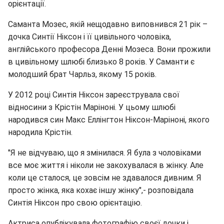
орієнтації.
Саманта Мозес, якій нещодавно виповнився 21 рік –
дочка Синтії Ніксон і її цивільного чоловіка,
англійського професора Денні Мозеса. Вони прожили
в цивільному шлюбі близько 8 років. У Саманти є
молодший брат Чарльз, якому 15 років.
У 2012 році Синтія Ніксон зареєструвала свої
відносини з Крістін Маріноні. У цьому шлюбі
народився син Макс Еллінгтон Ніксон-Маріноні, якого
народила Крістін.
"Я не відчуваю, що я змінилася. Я була з чоловіками
все моє життя і ніколи не закохувалася в жінку. Але
коли це сталося, це зовсім не здавалося дивним. Я
просто жінка, яка кохає іншу жінку",- розповідала
Синтія Ніксон про свою орієнтацію.
Актриса опублікувала фотографію своєї дочки і