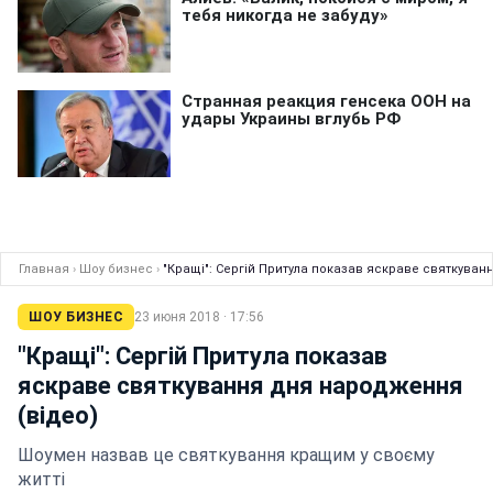
Главная
›
Шоу бизнес
›
"Кращі": Сергій Притула показав яскраве святкуван
ШОУ БИЗНЕС
23 июня 2018 · 17:56
"Кращі": Сергій Притула показав
яскраве святкування дня народження
(відео)
Шоумен назвав це святкування кращим у своєму
житті