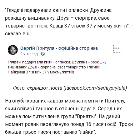
"Глядачі подарували квіти і оплески. Дружина –
розкішну вишиванку. Друзі – сюрприз, своє
товариство і пісні. Кращі 37 зі всіх 37 у моєму житті", -
сказав він.
Фото: скріншот поста (facebook.com/serhiyprytula)
На опублікованих кадрах можна помітити Притулу,
який співає і танцює в оточенні друзів. Серед них
можна помітити членів групи "Врьяты". На даний
момент ролик переглянуло понад 16 тисяч осіб. Трохи
більше трьох тисяч поставило "лайки".