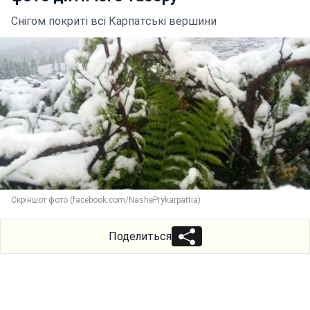
Снігом покриті всі Карпатські вершини
Скріншот фото (facebook.com/NashePrykarpattia)
Поделиться