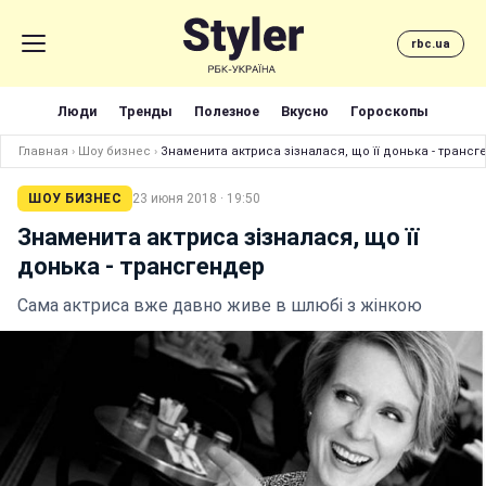
rbc.ua
Люди
Тренды
Полезное
Вкусно
Гороскопы
Главная
›
Шоу бизнес
›
Знаменита актриса зізналася, що її донька - трансг
ШОУ БИЗНЕС
23 июня 2018 · 19:50
Знаменита актриса зізналася, що її
донька - трансгендер
Сама актриса вже давно живе в шлюбі з жінкою