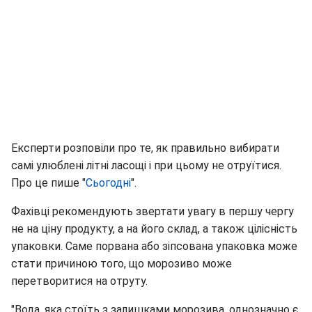
Експерти розповіли про те, як правильно вибирати
самі улюблені літні ласощі і при цьому не отруїтися.
Про це пише "
Сьогодні
".
Фахівці рекомендують звертати увагу в першу чергу
не на ціну продукту, а на його склад, а також цілісність
упаковки. Саме порвана або зіпсована упаковка може
стати причиною того, що морозиво може
перетворитися на отруту.
"Вода, яка стоїть з залишками морозива, однозначно є