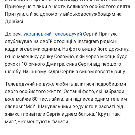
Причому не тільки в честь великого особистого свята
Притули, а й за допомогу військовослужбовцям на
Донбасі.
До речі,
український телеведучий
Сергій Притула
опублікував на своїй сторінці в Instagram рідкісні
кадри зі своїми рідними. На фото видно його дружину,
їхню маленьку дочку Соломію, якій через місяць буде
рочок і 10-річного Дмитра, сина Сергія від першого
шлюбу. На іншому кадрі Сергій з сином ловлять рибу.
Телеведучий не дуже любить ділитися подробицями
свого особистого життя. Останні фото, які набралои
вже майже 80 тис. лайків, він підписав одним теплим
словом: "Мої". Шанувальники ведучого в захваті від
знімка і привітали Сергія з днем батька. "Круті, такі
милі", - коментують фанати.