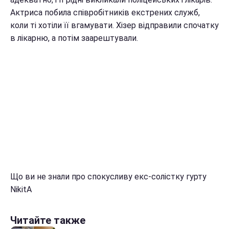
Актриса побила співробітників екстрених служб,
коли ті хотіли її вгамувати. Хізер відправили спочатку
в лікарню, а потім заарештували.
Що ви не знали про спокусливу екс-солістку гурту
NikitA
Читайте также