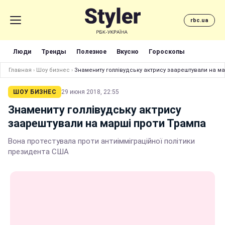
rbc.ua
Люди
Тренды
Полезное
Вкусно
Гороскопы
Главная
›
Шоу бизнес
›
Знамениту голлівудську актрису заарештували на м
ШОУ БИЗНЕС
29 июня 2018, 22:55
Знамениту голлівудську актрису
заарештували на марші проти Трампа
Вона протестувала проти антиімміграційної політики
президента США