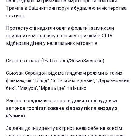
напередодні затримали на марші проти політики
Трампа в Вашингтоні поруч з будівлею міністерства
юстиції.
Протестуючі надягли одяг з фольги і закликали
припинити міграційну політику, при якій в США
відбирали дітей у нелегальних мігрантів.
Скріншот пост (twitter.com/SusanSarandon)
Сьюзан Сарандон відома глядачам ролями в таких
фільмах, як "Голод", "Іствікські відьми", "Дархемський
бик", "Мачуха", "Мрець іде" та інших.
Раніше повідомлялося, що
відома голлівудська
актриса госпіталізована відразу після виходу з
в'язниці.
За день до інциденту актриса вела себе не зовсім
адекватно, і її рідні викликали поліцейських і лікарів.