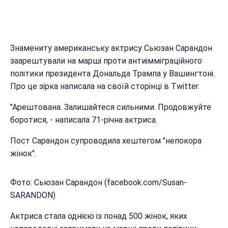
Знамениту американську актрису Сьюзан Сарандон
заарештували на марші проти антиімміграційного
політики президента Дональда Трампа у Вашингтоні.
Про це зірка написала на своїй сторінці в Twitter.
"Арештована. Залишайтеся сильними. Продовжуйте
боротися, - написала 71-річна актриса.
Пост Сарандон супроводила хештегом "непокора
жінок".
Фото: Сьюзан Сарандон (facebook.com/Susan-
SARANDON)
Актриса стала однією із понад 500 жінок, яких