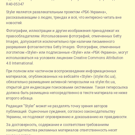
R40-05347
Styler является развлекательным проектом «РБК-Украина»,
рассказывающим о людях, трендах и всё, что интересно читать вне
новостей.
Фотографии, иллюстрации и другие изображения принадлежат их
правообладателям. Использование фотографий, отмеченных Getty
Images, допускается исключительно при наличии письменного
разрешения фотоагентства Getty Images. Фотографии, отмеченные
логотипом «Styler» или подписанные «Styler» или «РБК-Украина», могут
использоваться на условиях лицензии Creative Commons Attribution
4.0 International.
При полном или частичном воспроизведении информационных
материалов, опубликованных на вебсайте «Styler» (styler.rbc.ua),
обязательно размещение активной гиперссылки на styler.rbc.ua,
открытой для индексации поисковыми системами. Такая гиперссылка
должна быть размещена непосредственно в тексте материала не ниже
второго абзаца.
Редакция "Styler" может не разделять точку зрения авторов
публикаций. Оценочные суждения, согласно законодательству
Украины, не подлежат опровержению и доказыванию их правдивости.
За достоверность, содержание и соответствие требованиям
законодательства рекламных материалов ответственность несет