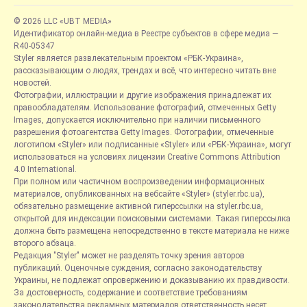
© 2026 LLC «UBT MEDIA»
Идентификатор онлайн-медиа в Реестре субъектов в сфере медиа —
R40-05347
Styler является развлекательным проектом «РБК-Украина»,
рассказывающим о людях, трендах и всё, что интересно читать вне
новостей.
Фотографии, иллюстрации и другие изображения принадлежат их
правообладателям. Использование фотографий, отмеченных Getty
Images, допускается исключительно при наличии письменного
разрешения фотоагентства Getty Images. Фотографии, отмеченные
логотипом «Styler» или подписанные «Styler» или «РБК-Украина», могут
использоваться на условиях лицензии Creative Commons Attribution
4.0 International.
При полном или частичном воспроизведении информационных
материалов, опубликованных на вебсайте «Styler» (styler.rbc.ua),
обязательно размещение активной гиперссылки на styler.rbc.ua,
открытой для индексации поисковыми системами. Такая гиперссылка
должна быть размещена непосредственно в тексте материала не ниже
второго абзаца.
Редакция "Styler" может не разделять точку зрения авторов
публикаций. Оценочные суждения, согласно законодательству
Украины, не подлежат опровержению и доказыванию их правдивости.
За достоверность, содержание и соответствие требованиям
законодательства рекламных материалов ответственность несет