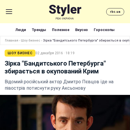
rbc.ua
Люди
Тренды
Полезное
Вкусно
Гороскопы
Главная
›
Шоу бизнес
›
Зірка "Бандитського Петербурга" збирається в оку
ШОУ БИЗНЕС
02 декабря 2016 · 18:19
Зірка "Бандитського Петербурга"
збирається в окупований Крим
Відомий російський актор Дмитро Пєвцов їде на
півострів потиснути руку Аксьонову