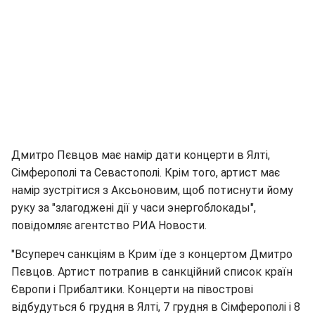
Дмитро Пєвцов має намір дати концерти в Ялті,
Сімферополі та Севастополі. Крім того, артист має
намір зустрітися з Аксьоновим, щоб потиснути йому
руку за "злагоджені дії у часи энергоблокады",
повідомляє агентство РИА Новости.
"Всупереч санкціям в Крим їде з концертом Дмитро
Пєвцов. Артист потрапив в санкційний список країн
Європи і Прибалтики. Концерти на півострові
відбудуться 6 грудня в Ялті, 7 грудня в Сімферополі і 8