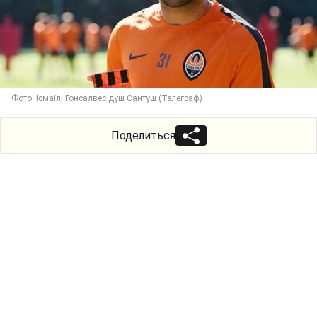
Фото: Ісмаїлі Гонсалвес душ Сантуш (Телеграф)
Поделиться