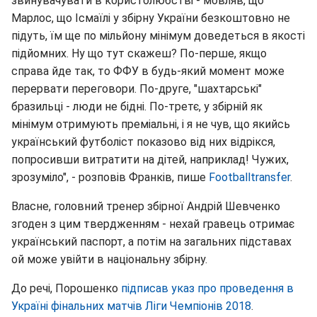
звинувачувати в користолюбстві - мовляв, що
Марлос, що Ісмаїлі у збірну України безкоштовно не
підуть, їм ще по мільйону мінімум доведеться в якості
підйомних. Ну що тут скажеш? По-перше, якщо
справа йде так, то ФФУ в будь-який момент може
перервати переговори. По-друге, "шахтарські"
бразильці - люди не бідні. По-третє, у збірній як
мінімум отримують преміальні, і я не чув, що якийсь
український футболіст показово від них відрікся,
попросивши витратити на дітей, наприклад! Чужих,
зрозуміло", - розповів Франків, пише
Footballtransfer
.
Власне, головний тренер збірної Андрій Шевченко
згоден з цим твердженням - нехай гравець отримає
український паспорт, а потім на загальних підставах
ой може увійти в національну збірну.
До речі, Порошенко
підписав указ про проведення в
Україні фінальних матчів Ліги Чемпіонів 2018
.