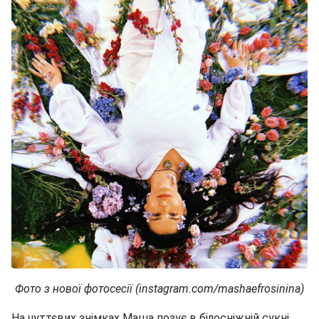
Фото з нової фотосесії (instagram.com/mashaefrosinina)
На чуттєвих знімках Маша позує в білосніжній сукні,