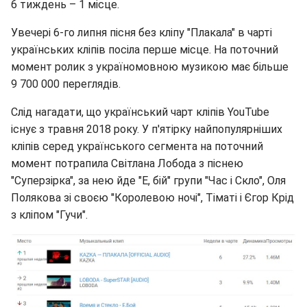
6 тиждень – 1 місце.
Увечері 6-го липня пісня без кліпу "Плакала" в чарті
українських кліпів посіла перше місце. На поточний
момент ролик з україномовною музикою має більше
9 700 000 переглядів.
Слід нагадати, що український чарт кліпів YouTube
існує з травня 2018 року. У п'ятірку найпопулярніших
кліпів серед українського сегмента на поточний
момент потрапила Світлана Лобода з піснею
"Суперзірка", за нею йде "Е, бій" групи "Час і Скло", Оля
Полякова зі своєю "Королевою ночі", Тіматі і Єгор Крід
з кліпом "Гучи".