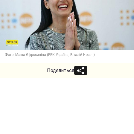
Фото: Маша Єфросиніна (РБК-Україна, Віталій Носач)
Поделиться