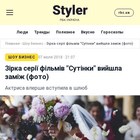
rbc.ua
Люди
Тренды
Полезное
Вкусно
Гороскопы
Главная
›
Шоу бизнес
›
Зірка серії фільмів "Сутінки" вийшла заміж (фото)
ШОУ БИЗНЕС
07 июля 2018 · 21:07
Зірка серії фільмів "Сутінки" вийшла
заміж (фото)
Актриса вперше вступила в шлюб