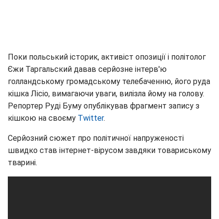
Поки польський історик, активіст опозиції і політолог
Єжи Таргальский давав серйозне інтерв'ю
голландському громадському телебаченню, його руда
кішка Лісіо, вимагаючи уваги, вилізла йому на голову.
Репортер Руді Буму опублікував фрагмент запису з
кішкою на своєму
Twitter
.
Серйозний сюжет про політичної напруженості
швидко став інтернет-вірусом завдяки товариському
тварині.