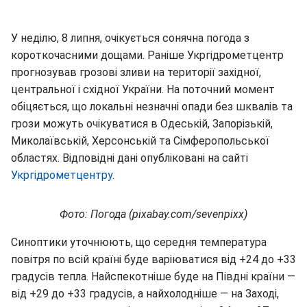
У неділю, 8 липня, очікується сонячна погода з
короткочасними дощами. Раніше Укргідрометцентр
прогнозував грозові зливи на території західної,
центральної і східної України. На поточний момент
обіцяється, що локальні незначні опади без шквалів та
грози можуть очікуватися в Одеській, Запорізькій,
Миколаївській, Херсонській та Сімферопольської
областях. Відповідні дані опубліковані на сайті
Укргідрометцентру
.
Фото: Погода (pixabay.com/sevenpixx)
Синоптики уточнюють, що середня температура
повітря по всій країні буде варіюватися від +24 до +33
градусів тепла. Найспекотніше буде на Півдні країни —
від +29 до +33 градусів, а найхолодніше — на Заході,