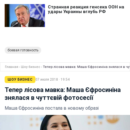
боевая готовность
Главная
›
Шоу бизнес
›
Тепер лісова мавка: Маша Єфросиніна знялася в чут
ШОУ БИЗНЕС
07 июля 2018 · 19:54
Тепер лісова мавка: Маша Єфросиніна
знялася в чуттєвій фотосесії
Маша Єфросиніна постала в новому образі