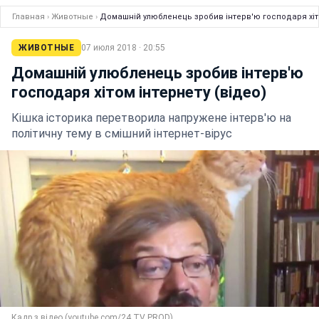
Главная
›
Животные
›
Домашній улюбленець зробив інтерв'ю господаря хіто
ЖИВОТНЫЕ
07 июля 2018 · 20:55
Домашній улюбленець зробив інтерв'ю
господаря хітом інтернету (відео)
Кішка історика перетворила напружене інтерв'ю на
політичну тему в смішний інтернет-вірус
Кадр з відео (youtube.com/24 TV PROD)