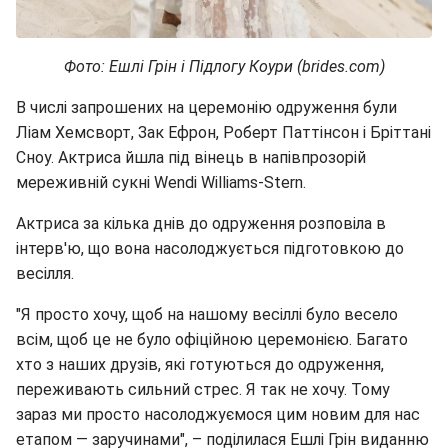
Фото: Ешлі Грін і Підлогу Коури (brides.com)
В числі запрошених на церемонію одруження були
Ліам Хемсворт, Зак Ефрон, Роберт Паттінсон і Бріттані
Сноу. Актриса йшла під вінець в напівпрозорій
мереживній сукні Wendi Williams-Stern.
Актриса за кілька днів до одруження розповіла в
інтерв'ю, що вона насолоджується підготовкою до
весілля.
"Я просто хочу, щоб на нашому весіллі було весело
всім, щоб це не було офіційною церемонією. Багато
хто з наших друзів, які готуються до одруження,
переживають сильний стрес. Я так не хочу. Тому
зараз ми просто насолоджуємося цим новим для нас
етапом — заручинами", – поділилася Ешлі Грін виданню