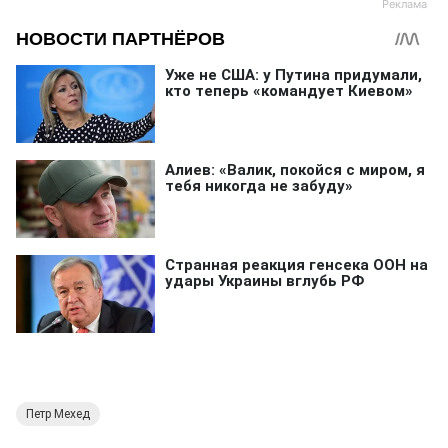
Петр Мехед