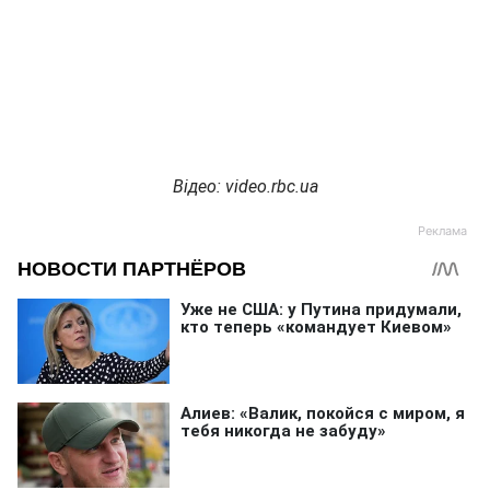
Відео: video.rbc.ua