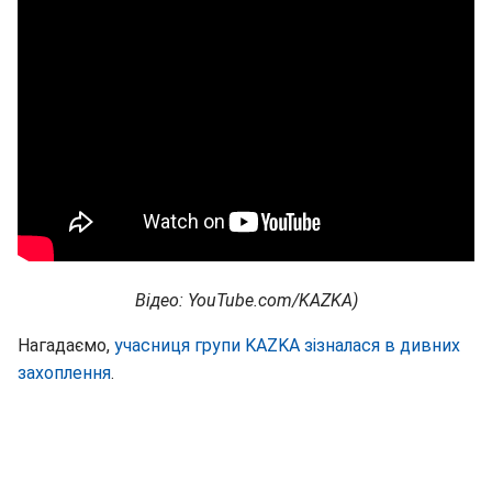
Відео: YouTube.
com/KAZKA
)
Нагадаємо,
учасниця групи KAZKA зізналася в дивних
захоплення
.