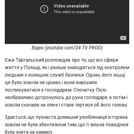
Відео (youtube.com/24 TV PROD)
Єжи Таргальский розповідав про те, що всі сфери
життя у Польщі, як і раніше знаходяться під контролем
людьми з колишніх служб безпеки. Однак, його кішці
це було зовсім не цікаво і вона вирішила
поспілкуватися з господарем. Спочатку Лісіо
необразливо дотронулось до руки господаря, а потім і
зовсім скочила на плечі і стала тертися об його голову.
Здається, що пухнаста домашня улюблениця історика
зовсім не була збентежена тим, що її вільна поведінка
була знята на камеру.