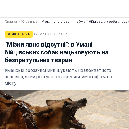
Главная
›
Животные
›
"Мізки явно відсутні": в Умані бійцівських собак нац
ЖИВОТНЫЕ
05 июля 2018 · 23:22
"Мізки явно відсутні": в Умані
бійцівських собак нацьковують на
безпритульних тварин
Уманські зоозахисники шукають неадекватного
чоловіка, який розгулює з агресивним стафом по
місту