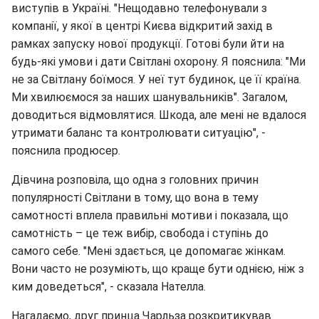
виступів в Україні. "Нещодавно телефонували з
компанії, у якої в центрі Києва відкритий захід в
рамках запуску нової продукції. Готові були йти на
будь-які умови і дати Світлані охорону. Я пояснила: "Ми
не за Світлану боїмося. У неї тут будинок, це її країна.
Ми хвилюємося за наших шанувальників". Загалом,
доводиться відмовлятися. Шкода, але мені не вдалося
утримати баланс та контролювати ситуацію", -
пояснила продюсер.
Дівчина розповіла, що одна з головних причин
популярності Світлани в тому, що вона в тему
самотності вплела правильні мотиви і показала, що
самотність – це теж вибір, свобода і ступінь до
самого себе. "Мені здається, це допомагає жінкам.
Вони часто не розуміють, що краще бути однією, ніж з
ким доведеться", - сказала Нателла.
Нагадаємо, друг принца Чарльза розкритикував