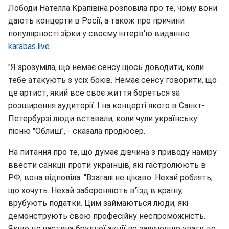
Лободи Нателла Крапівіна розповіла про те, чому вони
дають концерти в Росії, а також про причини
популярності зірки у своєму інтерв'ю виданню
karabas.live
.
"Я зрозуміла, що немає сенсу щось доводити, коли
тебе атакують з усіх боків. Немає сенсу говорити, що
це артист, який все своє життя бореться за
розширення аудиторії. І на концерті якого в Санкт-
Петербурзі люди вставали, коли чули українську
пісню "Облиш", - сказала продюсер.
На питання про те, що думає дівчина з приводу наміру
ввести санкції проти українців, які гастролюють в
РФ, вона відповіла: "Взагалі не цікаво. Нехай роблять,
що хочуть. Нехай забороняють в'їзд в країну,
врубують податки. Цим займаються люди, які
демонструють свою професійну неспроможність.
Якщо це частина брудної акції по залученню уваги до