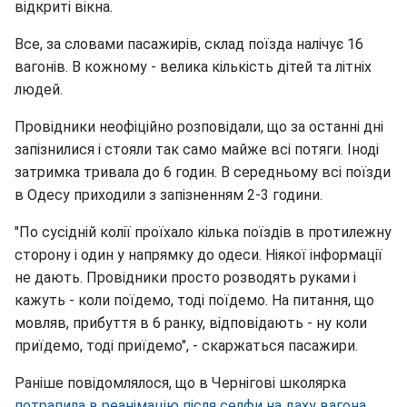
відкриті вікна.
Все, за словами пасажирів, склад поїзда налічує 16
вагонів. В кожному - велика кількість дітей та літніх
людей.
Провідники неофіційно розповідали, що за останні дні
запізнилися і стояли так само майже всі потяги. Іноді
затримка тривала до 6 годин. В середньому всі поїзди
в Одесу приходили з запізненням 2-3 години.
"По сусідній колії проїхало кілька поїздів в протилежну
сторону і один у напрямку до одеси. Ніякої інформації
не дають. Провідники просто розводять руками і
кажуть - коли поїдемо, тоді поїдемо. На питання, що
мовляв, прибуття в 6 ранку, відповідають - ну коли
приїдемо, тоді приїдемо", - скаржаться пасажири.
Раніше повідомлялося, що в Чернігові школярка
потрапила в реанімацію після селфи на даху вагона.