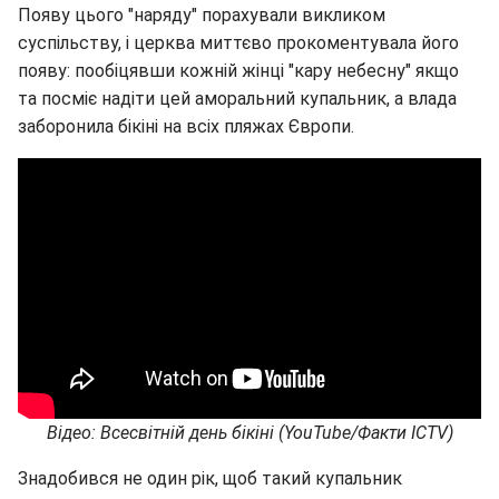
Появу цього "наряду" порахували викликом
суспільству, і церква миттєво прокоментувала його
появу: пообіцявши кожній жінці "кару небесну" якщо
та посміє надіти цей аморальний купальник, а влада
заборонила бікіні на всіх пляжах Європи.
Відео: Всесвітній день бікіні (YouTube/Факти ICTV)
Знадобився не один рік, щоб такий купальник