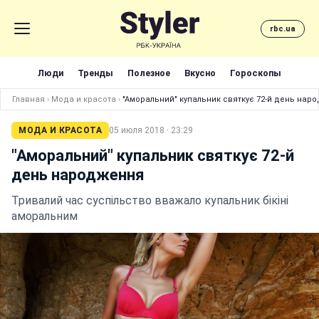
rbc.ua
Люди
Тренды
Полезное
Вкусно
Гороскопы
Главная
›
Мода и красота
›
"Аморальний" купальник святкує 72-й день нар
МОДА И КРАСОТА
05 июля 2018 · 23:29
"Аморальний" купальник святкує 72-й
день народження
Тривалий час суспільство вважало купальник бікіні
аморальним