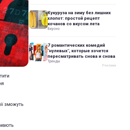
Кукуруза на зиму без лишних
хлопот: простой рецепт
кочанов со вкусом лета
Вкусно
7 романтических комедий
"нулевых", которые хочется
пересматривать снова и снова
Тренды
стити
ня
нії зможуть
имають