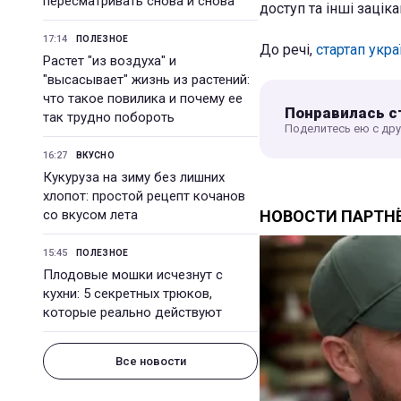
пересматривать снова и снова
доступ та інші заціка
17:14
ПОЛЕЗНОЕ
До речі,
стартап укра
Растет "из воздуха" и
"высасывает" жизнь из растений:
что такое повилика и почему ее
Понравилась с
так трудно побороть
Поделитесь ею с др
16:27
ВКУСНО
Кукуруза на зиму без лишних
хлопот: простой рецепт кочанов
со вкусом лета
15:45
ПОЛЕЗНОЕ
Плодовые мошки исчезнут с
кухни: 5 секретных трюков,
которые реально действуют
Все новости