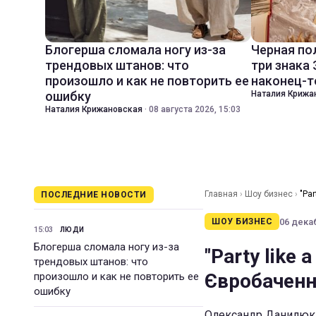
Блогерша сломала ногу из-за
Черная по
трендовых штанов: что
три знака
произошло и как не повторить ее
наконец-т
ошибку
Наталия Крижа
Наталия Крижановская
·
08 августа 2026, 15:03
Главная
›
Шоу бизнес
›
"Par
ПОСЛЕДНИЕ НОВОСТИ
06 декаб
ШОУ БИЗНЕС
15:03
ЛЮДИ
Блогерша сломала ногу из-за
"Party like 
трендовых штанов: что
Євробаченні
произошло и как не повторить ее
ошибку
Олександр Данилюк 