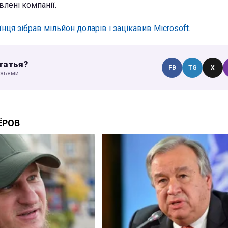
влені компанії.
їнця зібрав мільйон доларів і зацікавив Microsoft
.
татья?
FB
TG
X
узьями