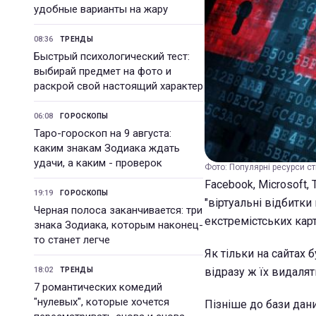
удобные варианты на жару
08:36
ТРЕНДЫ
Быстрый психологический тест:
выбирай предмет на фото и
раскрой свой настоящий характер
06:08
ГОРОСКОПЫ
Таро-гороскоп на 9 августа:
каким знакам Зодиака ждать
удачи, а каким - проверок
Фото: Популярні ресурси ст
Facebook, Microsoft, 
19:19
ГОРОСКОПЫ
"віртуальні відбитк
Черная полоса заканчивается: три
екстремістських карт
знака Зодиака, которым наконец-
то станет легче
Як тільки на сайтах 
18:02
відразу ж їх видаля
ТРЕНДЫ
7 романтических комедий
"нулевых", которые хочется
Пізніше до бази дан