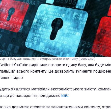
ворять базу для видалення екстремістського контенту (recode.net)
Twitter і YouTube вирішили створити єдину базу, яка буде мі
и пальців" всього контенту. Це дозволить зупинити поширен
инок і відео.
будуть з'являтися матеріали екстремістського змісту. компа
ти, ще до поширення, повідомляє
BBC
.
их, яка дозволяє стежити за завантаженнями контенту, отр