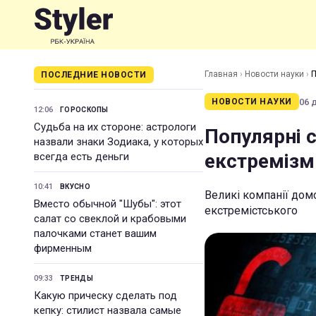
Главная
›
Новости науки
›
П
ПОСЛЕДНИЕ НОВОСТИ
06 
НОВОСТИ НАУКИ
12:06
ГОРОСКОПЫ
Судьба на их стороне: астрологи
Популярні 
назвали знаки Зодиака, у которых
екстремізм
всегда есть деньги
10:41
ВКУСНО
Великі компанії дом
Вместо обычной "Шубы": этот
екстремістського
салат со свеклой и крабовыми
палочками станет вашим
фирменным
09:33
ТРЕНДЫ
Какую прическу сделать под
кепку: стилист назвала самые