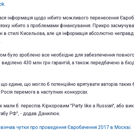
ok
.
лася інформація щодо нібито можливого перенесення Євроб
в'язку нібито з проблемами фінансування. Прикро засмучув
 в стилі Кисельова, але ця інформація абсолютно неправди
.
дом було зроблено все необхідне для забезпечення повног
 виділено 430 млн грн гарантій, а також передбачено в бю
 що єдине, що могло б потенційно врятувати авторів таких
 Росія перемога в наступних конкурсах.
 мали б: переспів Кіркоровим "Party like a Russian", або ви
абу РФ", - додав Данилюк.
звінчав чутки про проведення Євробачення 2017 в Москві
.