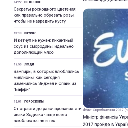
14:22
ПОЛЕЗНОЕ
Секреты роскошного цветения:
как правильно обрезать розы,
чтобы не навредить кусту
13:39
ВКУСНО
И кетчуп не нужен: пикантный
соус из смородины, идеально
дополняющий мясо
12:55
ЛЮДИ
Вампиры, в которых влюблялись
миллионы: как сегодня
изменились Энджел и Спайк из
"Баффи"
12:01
ГОРОСКОПЫ
От страсти до разочарования: эти
Фото: Євробачення 2017 (h
знаки Зодиака чаще всего
Міністр фінансів Ук
влюбляются не в тех
2017 пройде в Украї