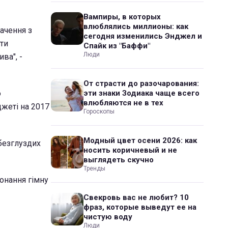
Вампиры, в которых
влюблялись миллионы: как
ачення з
сегодня изменились Энджел и
ати
Спайк из "Баффи"
Люди
ва", -
От страсти до разочарования:
о
эти знаки Зодиака чаще всего
влюбляются не в тех
джеті на 2017
Гороскопы
Модный цвет осени 2026: как
 безглуздих
носить коричневый и не
выглядеть скучно
Тренды
конання гімну
Свекровь вас не любит? 10
фраз, которые выведут ее на
чистую воду
Люди