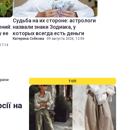
Судьба на их стороне: астрологи
ений:
назвали знаки Зодиака, у
у ее
которых всегда есть деньги
Катерина Собкова
·
09 августа 2026, 12:06
17:14
країни
ТОП
сії на