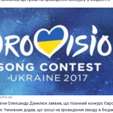
ochu.ua)
раїни Олександр Данилюк заявив, що пісенний конкурс Євр
ні. Чиновник додав, що гроші на проведення заходу в бюдже