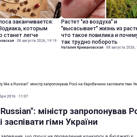
лоса заканчивается:
Растет "из воздуха" и
 Зодиака, которым
"высасывает" жизнь из раст
о станет легче
что такое повилика и почем
новская
·
08 августа 2026, 19:19
так трудно побороть
Наталия Крижановская
·
08 августа 2026, 
ty like a Russian": міністр запропонував Росії на Євробаченні заспівати гімн У
ря 2016 · 11:07
a Russian": міністр запропонував Ро
 заспівати гімн України
запевнив, що гроші на проведення конкурсу в бюджеті є