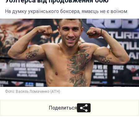
Уолтерса від продовження бою
На думку українського боксера, ямаєць не є воїном
Фото: Василь Ломаченко (АТН)
Поделиться