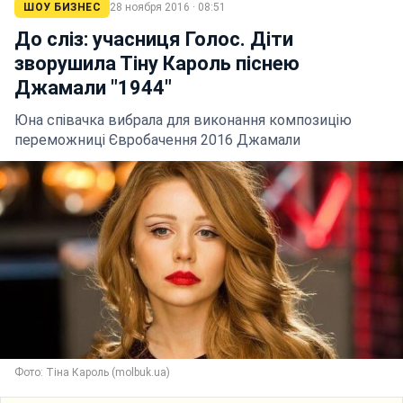
ШОУ БИЗНЕС
28 ноября 2016 · 08:51
До сліз: учасниця Голос. Діти
зворушила Тіну Кароль піснею
Джамали "1944"
Юна співачка вибрала для виконання композицію
переможниці Євробачення 2016 Джамали
Фото: Тіна Кароль (molbuk.ua)