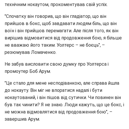
технічним нокаутом, прокоментував свій успіх.
"Спочатку він говорив, що він гладіатор, що він
прийшов в бокс, щоб завдавати людям біль, що він
воїн і він прийшов перемагати. Але після того, як він
вирішив відмовитися від продовження бою, я більше
не вважаю його таким. Уолтерс – не боєць", –
резюмував Ломаченко.
Не забув висловити свою думку про Уолтерса і
промоутер Боб Арум.
"Це стало для мене несподіванкою, але справа йшла
до нокауту. Він міг не впоратися надалі і бути
нокаутований, і він пішов від сутички. Чи повинен він
був так чинити? Я не знаю. Люди кажуть, що це бокс, і
не можна відмовлятися від продовження бою", –
завершив Арум.