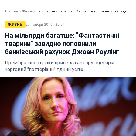
Главная
›
Жизнь
›
На мільярди багатше: "Фантастичні тварини" завидно по
ЖИЗНЬ
27 ноября 2016 · 22:54
На мільярди багатше: "Фантастичні
тварини" завидно поповнили
банківський рахунок Джоан Роулінг
Прем'єра кінострiчки принесла автору сценарія
черговий "поттеріани" гiдний успiх