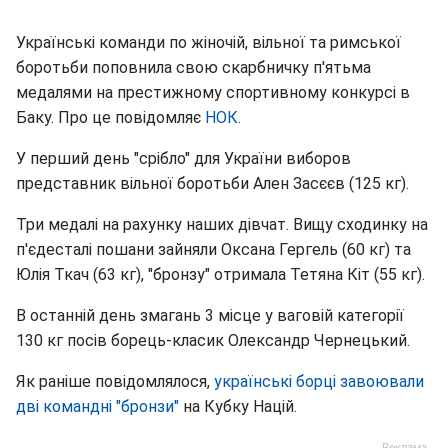
Українські команди по жіночій, вільної та римської
боротьби поповнила свою скарбничку п'ятьма
медалями на престижному спортивному конкурсі в
Баку. Про це повідомляє
НОК.
У перший день "срібло" для України виборов
представник вільної боротьби Ален Засєєв (125 кг).
Три медалі на рахунку наших дівчат. Вищу сходинку на
п'єдесталі пошани зайняли Оксана Гергель (60 кг) та
Юлія Ткач (63 кг), "бронзу" отримала Тетяна Кіт (55 кг).
В останній день змагань 3 місце у ваговій категорії
130 кг посів борець-класик Олександр Чернецький.
Як раніше повідомлялося,
українські борці завоювали
дві командні "бронзи"
на Кубку Націй.