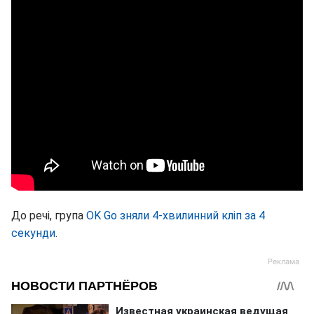
До речі, група
OK Go зняли 4-хвилинний кліп за 4
секунди
.