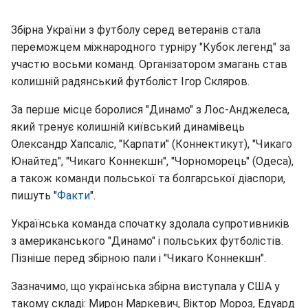
Збірна України з футболу серед ветеранів стала
переможцем міжнародного турніру "Кубок легенд" за
участю восьми команд. Організатором змагань став
колишній радянський футболіст Ігор Скляров.
За перше місце боролися "Динамо" з Лос-Анджелеса,
який тренує колишній київський динамівець
Олександр Хапсаліс, "Карпати" (Коннектикут), "Чикаго
Юнайтед", "Чикаго Коннекшн", "Чорноморець" (Одеса),
а також команди польської та болгарської діаспори,
пишуть "
Факти
".
Українська команда спочатку здолала супротивників
з американського "Динамо" і польських футболістів.
Пізніше перед збірною пали і "Чикаго Коннекшн".
Зазначимо, що українська збірна виступала у США у
такому складі: Мирон Маркевич, Віктор Мороз, Едуард