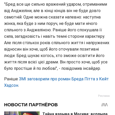
"Бред все ще сильно вражений ударом, отриманими
від Анджеліни, але в кінці кінців він не буде довго
самотній. Одне можна сказати напевно: наступна
жінка, яка буде з ним поруч, не буде мати нічого
спільного з Анджеліною. Раніше його спокушала її
сила, загадковість і навіть темні сторони характеру.
Але після стількох років спільного життя і напружених
відносин він хоче, щоб його оточували позитивні
люди. Бред шукає когось, хто зможе освітити його
життя після всієї цієї драми. Він просто хоче, щоб усе
було простіше й по любові", - повідомив інсайдер.
Раніше
ЗМІ заговорили про роман Бреда Пітта з Кейт
Хадсон
.