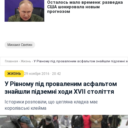
Михаил Светин
Главная
›
Жизнь
›
У Рівному під проваленим асфальтом знайшли підземні ход
ЖИЗНЬ
29 ноября 2016 · 20:42
У Рівному під проваленим асфальтом
знайшли підземні ходи ХVII століття
Історики розповіли, що цегляна кладка має
королівські клейма