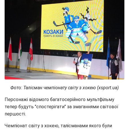
Фото: Талісман чемпіонату світу з хокею (xsport.ua)
Персонажі відомого багатосерійного мультфільму
тепер будуть "спостерігати" за змаганнями світової
першості.
Чемпіонат світу з хокею, талісманами якого були