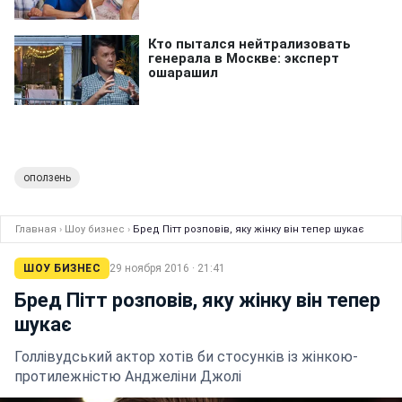
оползень
Главная
›
Шоу бизнес
›
Бред Пітт розповів, яку жінку він тепер шукає
ШОУ БИЗНЕС
29 ноября 2016 · 21:41
Бред Пітт розповів, яку жінку він тепер
шукає
Голлівудський актор хотів би стосунків із жінкою-
протилежністю Анджеліни Джолі