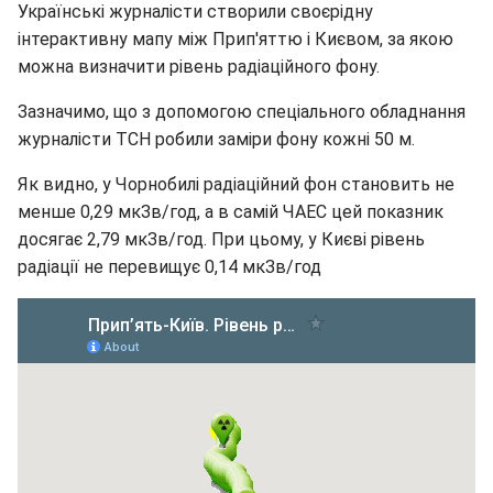
Українські журналісти створили своєрідну
інтерактивну мапу між Прип'яттю і Києвом, за якою
можна визначити рівень радіаційного фону.
Зазначимо, що з допомогою спеціального обладнання
журналісти ТСН робили заміри фону кожні 50 м.
Як видно, у Чорнобилі радіаційний фон становить не
менше 0,29 мкЗв/год, а в самій ЧАЕС цей показник
досягає 2,79 мкЗв/год. При цьому, у Києві рівень
радіації не перевищує 0,14 мкЗв/год