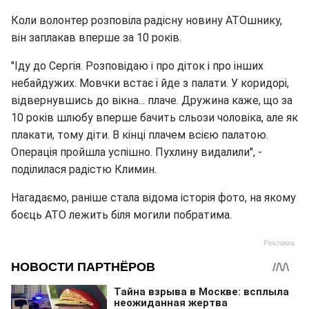
Коли волонтер розповіла радісну новину АТОшнику,
він заплакав вперше за 10 років.
"Іду до Сергія. Розповідаю і про діток і про інших
небайдужих. Мовчки встає і йде з палати. У коридорі,
відвернувшись до вікна... плаче. Дружина каже, що за
10 років шлюбу вперше бачить сльози чоловіка, але як
плакати, тому діти. В кінці плачем всією палатою.
Операція пройшла успішно. Пухлину видалили", -
поділилася радістю Климин.
Нагадаємо, раніше стала відома історія фото, на якому
боєць АТО лежить біля могили побратима.