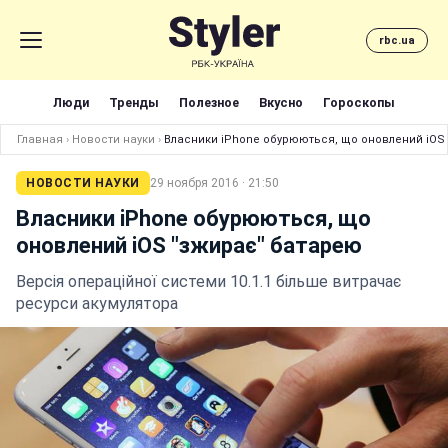
rbc.ua
Люди
Тренды
Полезное
Вкусно
Гороскопы
Главная
›
Новости науки
›
Власники iPhone обурюються, що оновлений iOS
НОВОСТИ НАУКИ
29 ноября 2016 · 21:50
Власники iPhone обурюються, що
оновлений iOS "зжирає" батарею
Версія операційної системи 10.1.1 більше витрачає
ресурси акумулятора