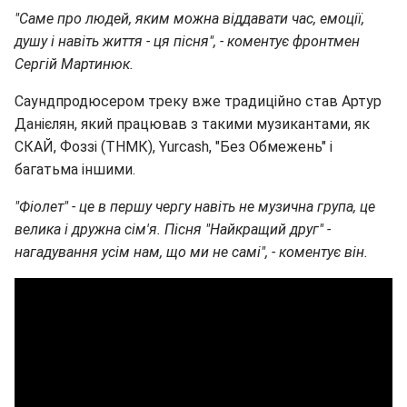
"Саме про людей, яким можна віддавати час, емоції,
душу і навіть життя - ця пісня", - коментує фронтмен
Сергій Мартинюк.
Саундпродюсером треку вже традиційно став Артур
Данієлян, який працював з такими музикантами, як
СКАЙ, Фоззі (ТНМК), Yurcash, "Без Обмежень" і
багатьма іншими.
"Фіолет" - це в першу чергу навіть не музична група, це
велика і дружна сім'я. Пісня "Найкращий друг" -
нагадування усім нам, що ми не самі", - коментує він.