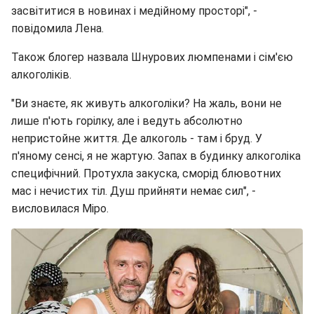
засвітитися в новинах і медійному просторі", -
повідомила Лена.
Також блогер назвала Шнурових люмпенами і сім'єю
алкоголіків.
"Ви знаєте, як живуть алкоголіки? На жаль, вони не
лише п'ють горілку, але і ведуть абсолютно
непристойне життя. Де алкоголь - там і бруд. У
п'яному сенсі, я не жартую. Запах в будинку алкоголіка
специфічний. Протухла закуска, сморід блювотних
мас і нечистих тіл. Душ прийняти немає сил", -
висловилася Міро.