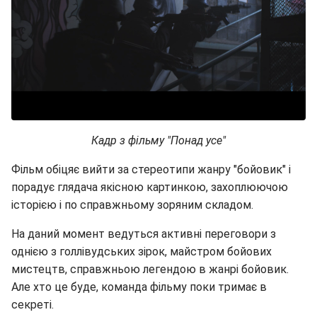
Кадр з фільму "Понад усе"
Фільм обіцяє вийти за стереотипи жанру "бойовик" і
порадує глядача якісною картинкою, захоплюючою
історією і по справжньому зоряним складом.
На даний момент ведуться активні переговори з
однією з голлівудських зірок, майстром бойових
мистецтв, справжньою легендою в жанрі бойовик.
Але хто це буде, команда фільму поки тримає в
секреті.