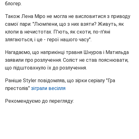
блогер.
Також Лена Міро не могла не висловитися з приводу
самої пари: "Люмпени, що з них взяти? Живуть, як
клопи в нечистотах. П'ють, як скоти, по-п'яні
злягаються, і це - герої нашого часу".
Нагадаємо, що наприкінці травня Шнуров і Матильда
заявили про розлучення. Соліст не став пояснювати,
що підштовхнуло їх до розлучення.
Раніше Styler повідомляв, що зірки серіалу "Гра
престолів"
зіграли весілля
Рекомендуємо до перегляду: