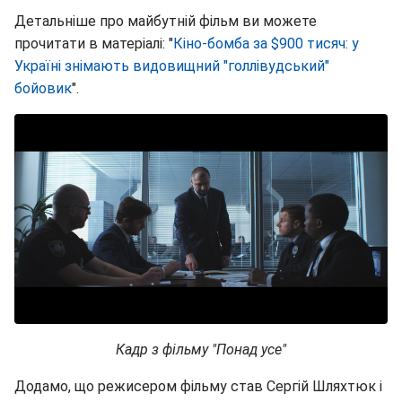
Детальніше про майбутній фільм ви можете
прочитати в матеріалі: "
Кіно-бомба за $900 тисяч: у
Україні знімають видовищний "голлівудський"
бойовик
".
Кадр з фільму "Понад усе"
Додамо, що режисером фільму став Сергій Шляхтюк і