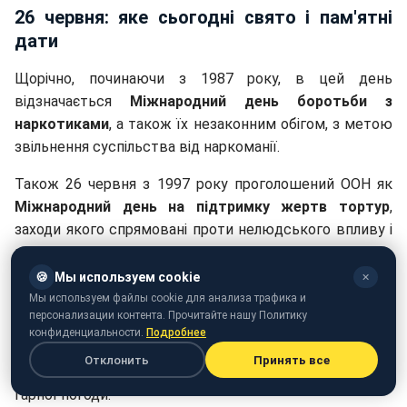
26 червня: яке сьогодні свято і пам'ятні
дати
Щорічно, починаючи з 1987 року, в цей день
відзначається
Міжнародний день боротьби з
наркотиками
, а також їх незаконним обігом, з метою
звільнення суспільства від наркоманії.
Також 26 червня з 1997 року проголошений ООН як
Міжнародний день на підтримку жертв тортур
,
заходи якого спрямовані проти нелюдського впливу і
приниження людей.
🍪
Мы используем cookie
✕
У народі 26 червня вшановується
Килина Гречишниця
.
Мы используем файлы cookie для анализа трафика и
Цей день був присвячений гречці: з неї варили кашу і
персонализации контента. Прочитайте нашу Политику
пригощали жебраків, також в цей період її сіяли.
конфиденциальности.
Подробнее
Отклонить
Принять все
Головна прикмета дня: якщо багато комарів - до
гарної погоди.