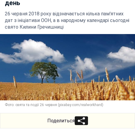
день
26 червня 2018 року відзначається кілька пам'ятних
дат з ініціативи ООН, а в народному календарі сьогодні
свято Килини Гречишниці
Фото: свята та події 26 червня (pixabay.com/realworkhard)
Поделиться