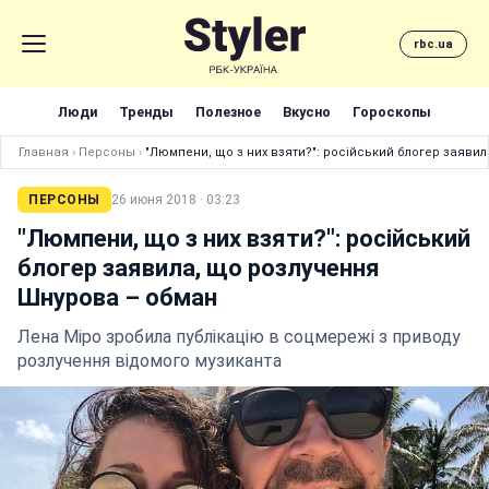
rbc.ua
Люди
Тренды
Полезное
Вкусно
Гороскопы
Главная
›
Персоны
›
"Люмпени, що з них взяти?": російський блогер заяви
ПЕРСОНЫ
26 июня 2018 · 03:23
"Люмпени, що з них взяти?": російський
блогер заявила, що розлучення
Шнурова – обман
Лена Міро зробила публікацію в соцмережі з приводу
розлучення відомого музиканта