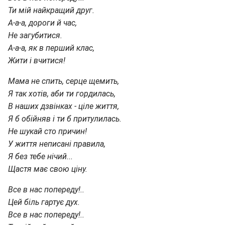
Ти мій найкращий друг.
А-а-а, дороги й час,
Не загубитися.
А-а-а, як в перший клас,
Жити і вчитися!
Мама не спить, серце щемить,
Я так хотів, аби ти гордилась,
В наших дзвінках - ціле життя,
Я б обійняв і ти б притулилась.
Не шукай сто причин!
У життя неписані правила,
Я без тебе нічий...
Щастя має свою ціну.
Все в нас попереду!..
Цей біль гартує дух.
Все в нас попереду!..