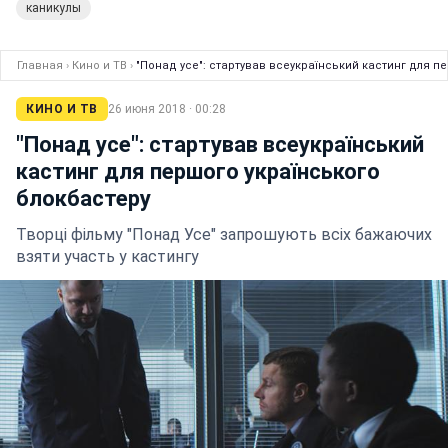
каникулы
Главная
›
Кино и ТВ
›
"Понад усе": стартував всеукраїнський кастинг для п
КИНО И ТВ
26 июня 2018 · 00:28
"Понад усе": стартував всеукраїнський
кастинг для першого українського
блокбастеру
Творці фільму "Понад Усе" запрошують всіх бажаючих
взяти участь у кастингу