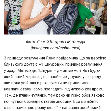
Фото: Сергій Шнуров і Матильда
(instagram.com/mshnurova)
З приводу розлучення Лена повідомила, що за версією
близького друга сім'ї Шнурових, причина розлучення –
у зраді Матильди. "Шнурів – джентльмен. Як і будь-
який інший маргінал, він пробачив дружину за зраду,
але вона увійшла в раж, гуляти не припинила, а
навпаки стала і сама пропадати під чужою ковдрою.
Там, де п'янки-гулянки, там рано чи пізно обов'язково
почнуться безладні статеві зносини. Все це нібито і
стало причиною розлучення", - написала російський