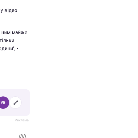
у відео
 з ним майже
тільки
дини", -
🔗
VB