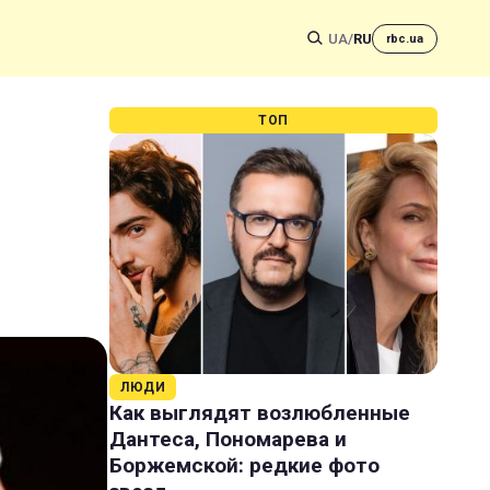
UA
/
RU
rbc.ua
ТОП
ЛЮДИ
Как выглядят возлюбленные
Дантеса, Пономарева и
Боржемской: редкие фото