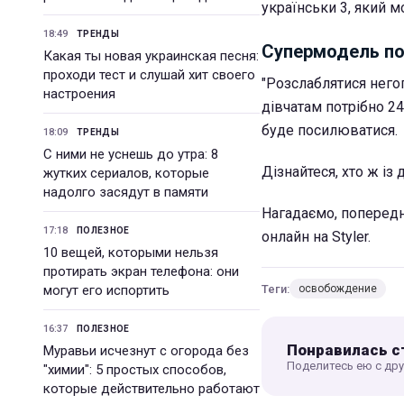
українськи 3, який 
18:49
ТРЕНДЫ
Супермодель по-
Какая ты новая украинская песня:
проходи тест и слушай хит своего
"Розслаблятися негог
настроения
дівчатам потрібно 24
буде посилюватися.
18:09
ТРЕНДЫ
С ними не уснешь до утра: 8
Дізнайтеся, хто ж із 
жутких сериалов, которые
надолго засядут в памяти
Нагадаємо, поперед
17:18
ПОЛЕЗНОЕ
онлайн на Styler.
10 вещей, которыми нельзя
протирать экран телефона: они
Теги:
могут его испортить
освобождение
16:37
ПОЛЕЗНОЕ
Понравилась с
Муравьи исчезнут с огорода без
Поделитесь ею с др
"химии": 5 простых способов,
которые действительно работают