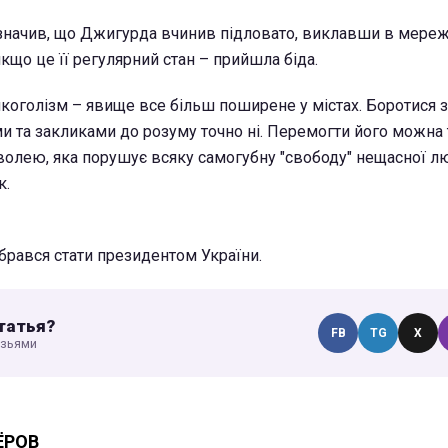
значив, що Джигурда вчинив підловато, виклавши в мереж
якщо це її регулярний стан – прийшла біда.
лкоголізм – явище все більш поширене у містах. Боротися
 та закликами до розуму точно ні. Перемогти його можна 
волею, яка порушує всяку самогубну "свободу" нещасної лю
к.
брався стати президентом України.
татья?
FB
TG
X
узьями