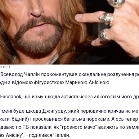
r.net)
 Всеволод Чаплін прокоментував скандальне розлучення р
рди з відомою фігуристкою Мариною Анісіною.
Facebook, що йому шкода артиста через алкоголізм його д
о мені буде шкода Джигурду, який періодично кричав на ме
ати, бідний) і прославився багатьма пороками. А ось тепер 
давно по ТБ показали, як "грозного мачо" валяють по земл
 Анісіну", - поділився Чаплін.