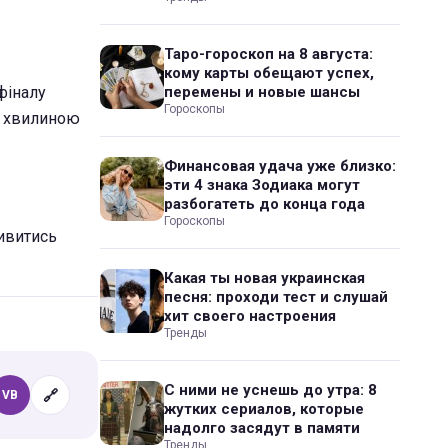
Таро-гороскоп на 8 августа:
кому карты обещают успех,
фіналу
перемены и новые шансы
Гороскопы
ою хвилиною
Финансовая удача уже близко:
эти 4 знака Зодиака могут
разбогатеть до конца года
Гороскопы
ивитись
Какая ты новая украинская
песня: проходи тест и слушай
хит своего настроения
Тренды
С ними не уснешь до утра: 8
🔗
VB
жутких сериалов, которые
надолго засядут в памяти
Тренды