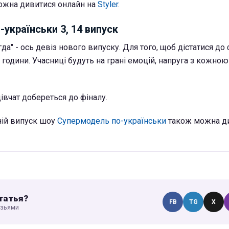
можна дивитися онлайн на
Styler
.
українськи 3, 14 випуск
да" - ось девіз нового випуску. Для того, щоб дістатися до 
 години. Учасниці будуть на грані емоцій, напруга з кожн
дівчат добереться до фіналу.
ній випуск шоу
Супермодель по-українськи
також можна д
татья?
FB
TG
X
узьями