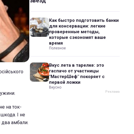
звезд
Как быстро подготовить банки
для консервации: легкие
проверенные методы,
которые сэкономят ваше
время
Полезное
Вкус лета в тарелке: это
гаспачо от участницы
осійського
"МастерШеф" покоряет с
первой ложки
Вкусно
ружини.
не на ток-
шкода. І не
і два амбали.