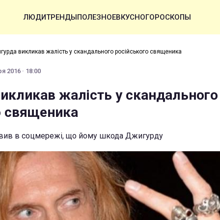
ЛЮДИ
ТРЕНДЫ
ПОЛЕЗНОЕ
ВКУСНО
ГОРОСКОПЫ
гурда викликав жалість у скандального російського священика
я 2016 · 18:00
икликав жалість у скандального
о священика
явив в соцмережі, що йому шкода Джигурду