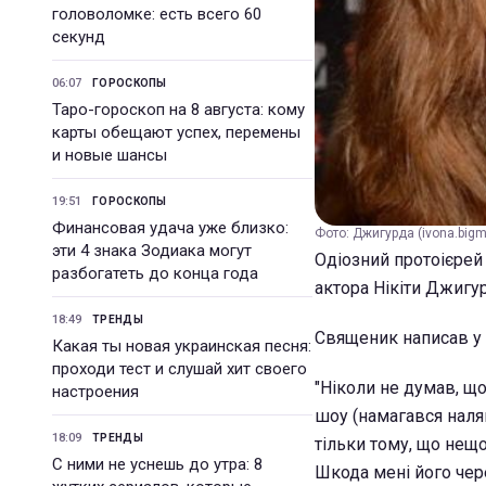
головоломке: есть всего 60
секунд
06:07
ГОРОСКОПЫ
Таро-гороскоп на 8 августа: кому
карты обещают успех, перемены
и новые шансы
19:51
ГОРОСКОПЫ
Финансовая удача уже близко:
Фото: Джигурда (ivona.bigmi
эти 4 знака Зодиака могут
Одіозний протоієрей
разбогатеть до конца года
актора Нікіти Джигу
18:49
ТРЕНДЫ
Священик написав у 
Какая ты новая украинская песня:
проходи тест и слушай хит своего
"Ніколи не думав, щ
настроения
шоу (намагався наляк
18:09
ТРЕНДЫ
тільки тому, що нещо
С ними не уснешь до утра: 8
Шкода мені його через