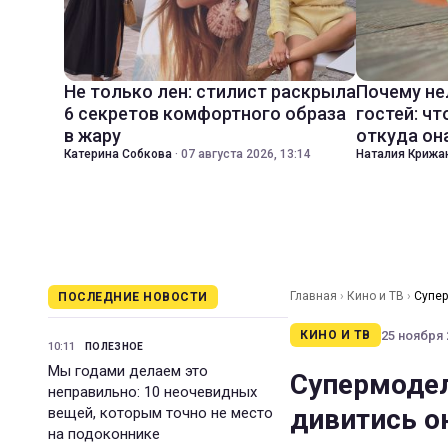
Не только лен: стилист раскрыла
Почему не
6 секретов комфортного образа
гостей: чт
в жару
откуда он
Катерина Собкова
·
07 августа 2026, 13:14
Наталия Крижа
Главная
›
Кино и ТВ
›
Супер
ПОСЛЕДНИЕ НОВОСТИ
25 ноября 2
КИНО И ТВ
10:11
ПОЛЕЗНОЕ
Мы годами делаем это
Супермодел
неправильно: 10 неочевидных
дивитись о
вещей, которым точно не место
на подоконнике