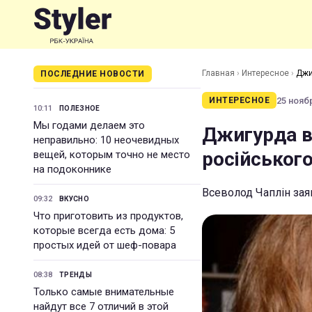
Главная
›
Интересное
›
Джи
ПОСЛЕДНИЕ НОВОСТИ
25 ноябр
ИНТЕРЕСНОЕ
10:11
ПОЛЕЗНОЕ
Мы годами делаем это
Джигурда в
неправильно: 10 неочевидных
російськог
вещей, которым точно не место
на подоконнике
Всеволод Чаплін за
09:32
ВКУСНО
Что приготовить из продуктов,
которые всегда есть дома: 5
простых идей от шеф-повара
08:38
ТРЕНДЫ
Только самые внимательные
найдут все 7 отличий в этой