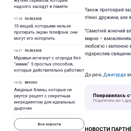
жутких сериалов, которые
надолго засядут в памяти
Також протоієрей за
п'яної дружини, але 
17:18
ПОЛЕЗНОЕ
10 вещей, которыми нельзя
"Самотній жіночий а
протирать экран телефона: они
могут его испортить
марно – вмовляннями
любов'ю і залізною 
16:37
ПОЛЕЗНОЕ
підкреслив священи
Муравьи исчезнут с огорода без
"химии": 5 простых способов,
которые действительно работают
До речі,
Джигурда
зі
15:55
ВКУСНО
Ажурные блины, которые не
Понравилась с
рвутся: рецепт с секретным
Поделитесь ею с др
ингредиентом для идеальных
дырочек
Все новости