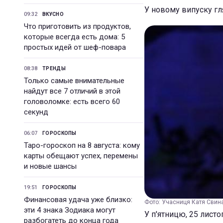
У новому випуску гл
09:32
ВКУСНО
Что приготовить из продуктов,
которые всегда есть дома: 5
простых идей от шеф-повара
08:38
ТРЕНДЫ
Только самые внимательные
найдут все 7 отличий в этой
головоломке: есть всего 60
секунд
06:07
ГОРОСКОПЫ
Таро-гороскоп на 8 августа: кому
карты обещают успех, перемены
и новые шансы
19:51
ГОРОСКОПЫ
Финансовая удача уже близко:
Фото: Учасниця Катя Свинар
эти 4 знака Зодиака могут
У п'ятницю, 25 лист
разбогатеть до конца года