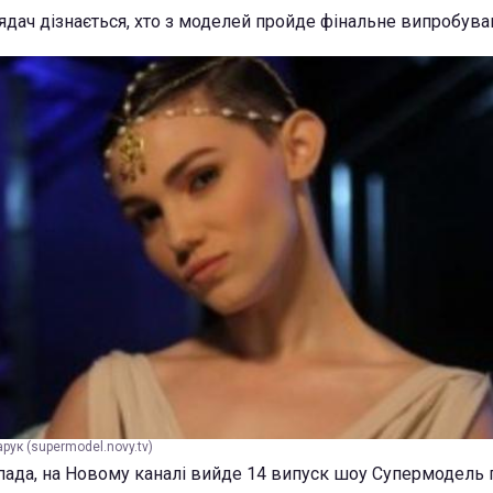
ядач дізнається, хто з моделей пройде фінальне випробува
ук (supermodel.novy.tv)
опада, на Новому каналі вийде 14 випуск шоу Супермодель 