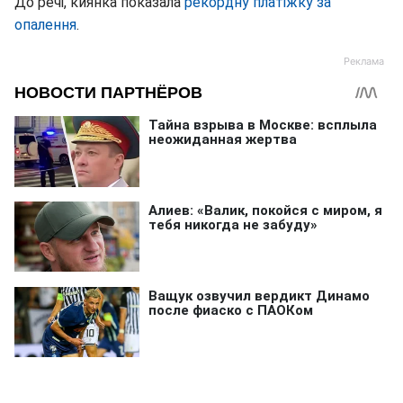
До речі, киянка показала
рекордну платіжку за
опалення
.