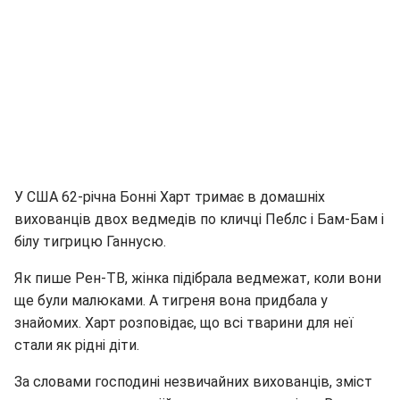
У США 62-річна Бонні Харт тримає в домашніх
вихованців двох ведмедів по кличці Пеблс і Бам-Бам і
білу тигрицю Ганнусю.
Як пише Рен-ТВ, жінка підібрала ведмежат, коли вони
ще були малюками. А тигреня вона придбала у
знайомих. Харт розповідає, що всі тварини для неї
стали як рідні діти.
За словами господині незвичайних вихованців, зміст