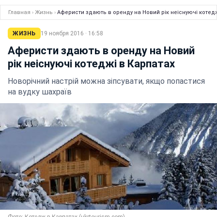
Главная
›
Жизнь
›
Аферисти здають в оренду на Новий рік неіснуючі котедж
ЖИЗНЬ
19 ноября 2016 · 16:58
Аферисти здають в оренду на Новий
рік неіснуючі котеджі в Карпатах
Новорічний настрій можна зіпсувати, якщо попастися
на вудку шахраїв