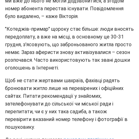
ми вже до нього не могли додзвонитися, а згодом
номер абонента перестав існувати. Повідомлення
було видалено, – каже Вікторія.
"Котеджів-примар" щороку стає більше: люди вносять
передоплату, а вже на місці, в основному це 30-31
грудня, з'ясовують, що заброньованого житла просто
немає. Зараз аферисти знову активізувалися – сезон
розпочався. Часто використовують так звані дошки
оголошень в Інтернеті.
Щоб не стати жертвами шахраїв, фахівці радять
бронювати житло лише на перевірених і офіційних
сайтах. Питати рекомендації у знайомих,
зателефонувати до сільської чи міської ради і
перепитати, чи є у них така садиба, а також
перевірити вказаний номер телефону і фотографії в
пошуковику.