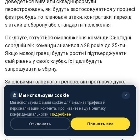
доведеться вивчити складні формули
перестроювань, які будуть застосовуватися у процесі
фаз гри, будь то плановані атаки, контратаки, перехід
з атаки в оборону або стандартні положення.
По-друге, готується омолодження команди. Сьогодні
середній вік команди знизився з 28 років до 25-ти.
Якщо молоді гравці будуть рости і підтверджувати
свій рівень у своїх клубах, їх і далі будуть
запрошувати в збірну.
За словами головного тренера, він прогнозує дуже
складний період для збірної на наступні чотири місяці,
🍪
Мы используем cookie
✕
адже в цей час вона починаються ігри за єврокубки.
Мы используем файлы cookie для анализа трафика и
Проте, підкреслює Шевченка, це великий плюс для
персонализации контента. Прочитайте нашу Политику
збірної, коли футболісти отримують більше ігрової
конфиденциальности.
Подробнее
практики і швидше набирають форму, адже вже в
Отклонить
Принять все
кінці березня команду чекає важка гра з Хорватією.