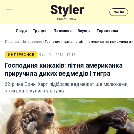
rbc.ua
Люди
Тренды
Полезное
Вкусно
Гороскопы
Главная
›
Интересное
›
Господиня хижаків: літня американка приручила дик
ИНТЕРЕСНОЕ
19 ноября 2016 · 17:18
Господиня хижаків: літня американка
приручила диких ведмедів і тигра
62-річна Бонні Харт підібрала ведмежат ще малюками,
а тигрицю купила у друзів