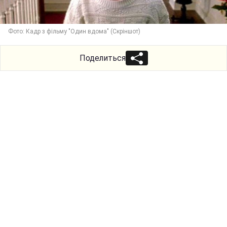
Фото: Кадр з фільму "Один вдома" (Скріншот)
Поделиться