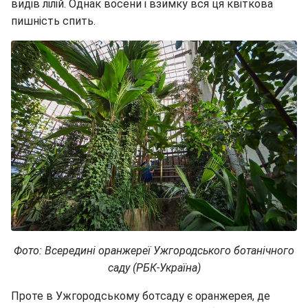
видів лілій. Однак восени і взимку вся ця квіткова
пишність спить.
Фото: Всередині оранжереї Ужгородського ботанічного
саду (РБК-Україна)
Проте в Ужгородському ботсаду є оранжерея, де