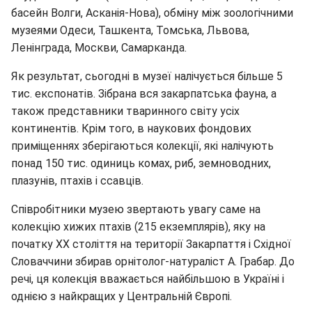
басейн Волги, Асканія-Нова), обміну між зоологічними
музеями Одеси, Ташкента, Томська, Львова,
Ленінграда, Москви, Самарканда.
Як результат, сьогодні в музеї налічується більше 5
тис. експонатів. Зібрана вся закарпатська фауна, а
також представники тваринного світу усіх
континентів. Крім того, в наукових фондових
приміщеннях зберігаються колекції, які налічують
понад 150 тис. одиниць комах, риб, земноводних,
плазунів, птахів і ссавців.
Співробітники музею звертають увагу саме на
колекцію хижих птахів (215 екземплярів), яку на
початку ХХ століття на території Закарпаття і Східної
Словаччини збирав орнітолог-натураліст А. Грабар. До
речі, ця колекція вважається найбільшою в Україні і
однією з найкращих у Центральній Європі.