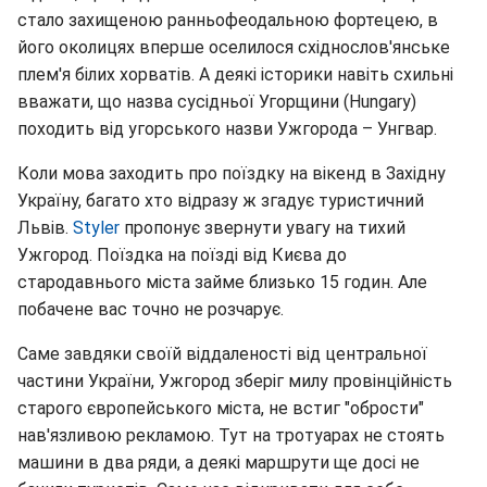
стало захищеною ранньофеодальною фортецею, в
його околицях вперше оселилося східнослов'янське
плем'я білих хорватів. А деякі історики навіть схильні
вважати, що назва сусідньої Угорщини (Hungary)
походить від угорського назви Ужгорода – Унгвар.
Коли мова заходить про поїздку на вікенд в Західну
Україну, багато хто відразу ж згадує туристичний
Львів.
Styler
пропонує звернути увагу на тихий
Ужгород. Поїздка на поїзді від Києва до
стародавнього міста займе близько 15 годин. Але
побачене вас точно не розчарує.
Саме завдяки своїй віддаленості від центральної
частини України, Ужгород зберіг милу провінційність
старого європейського міста, не встиг "обрости"
нав'язливою рекламою. Тут на тротуарах не стоять
машини в два ряди, а деякі маршрути ще досі не