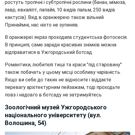
ростуть тропічні і субтропічні рослини (банан, мімоза,
лавр, евкаліпт, папайя, 10 видів пальм, 250 видів
кактусів). Вхід в оранжерею також вільний.
Принаймні, нас ніхто не зупиняв.
В оранжереї якраз проходила студентська фотосесія.
В принципі, саме заради красивих знімків можна
відправитися в Ужгородський ботсад.
Романтики, любителі тиші та краси "під старовину"
також побачать у цьому місці особливу чарівність.
Якщо ви себе до таких не відносите і віддаєте
перевагу архітектурним пейзажам, тоді проходьте
повз і надовго в ботсаду не затримуйтесь.
Зоологічний музей Ужгородського
національного університету (вул.
Волошина, 54)