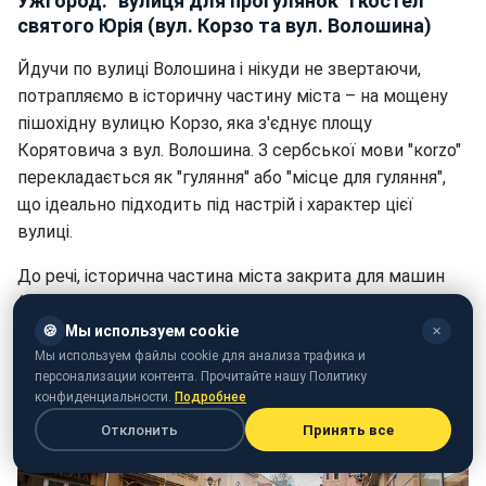
Ужгород: "вулиця для прогулянок" і костел
святого Юрія (вул. Корзо та вул. Волошина)
Йдучи по вулиці Волошина і нікуди не звертаючи,
потрапляємо в історичну частину міста – на мощену
пішохідну вулицю Корзо, яка з'єднує площу
Корятовича з вул. Волошина. З сербської мови "кorzo"
перекладається як "гуляння" або "місце для гуляння",
що ідеально підходить під настрій і характер цієї
вулиці.
До речі, історична частина міста закрита для машин
(таку практику непогано було б перейняти Києву).
🍪
Мы используем cookie
✕
Мы используем файлы cookie для анализа трафика и
персонализации контента. Прочитайте нашу Политику
конфиденциальности.
Подробнее
Отклонить
Принять все