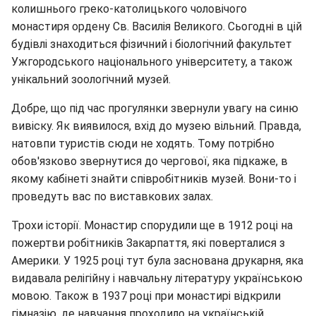
колишнього греко-католицького чоловічого
монастиря ордену Св. Василія Великого. Сьогодні в цій
будівлі знаходиться фізичний і біологічний факультет
Ужгородського національного університету, а також
унікальний зоологічний музей.
Добре, що під час прогулянки звернули увагу на синю
вивіску. Як виявилося, вхід до музею вільний. Правда,
натовпи туристів сюди не ходять. Тому потрібно
обов'язково звернутися до чергової, яка підкаже, в
якому кабінеті знайти співробітників музей. Вони-то і
проведуть вас по виставкових залах.
Трохи історії. Монастир спорудили ще в 1912 році на
пожертви робітників Закарпаття, які поверталися з
Америки. У 1925 році тут була заснована друкарня, яка
видавала релігійну і навчальну літературу українською
мовою. Також в 1937 році при монастирі відкрили
гімназію, де навчання проходило на українській.