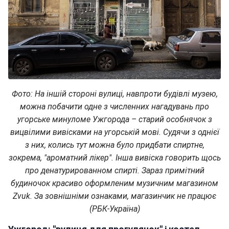
Фото: На іншій стороні вулиці, навпроти будівлі музею,
можна побачити одне з численних нагадувань про
угорське минуломе Ужгорода – старий особнячок з
вицвілими вивісками на угорській мові. Судячи з однієї
з них, колись тут можна було придбати спиртне,
зокрема, "ароматний лікер". Інша вивіска говорить щось
про денатурированном спирті. Зараз примітний
будиночок красиво оформленим музичним магазином
Zvuk. За зовнішніми ознаками, магазинчик не працює
(РБК-Україна)