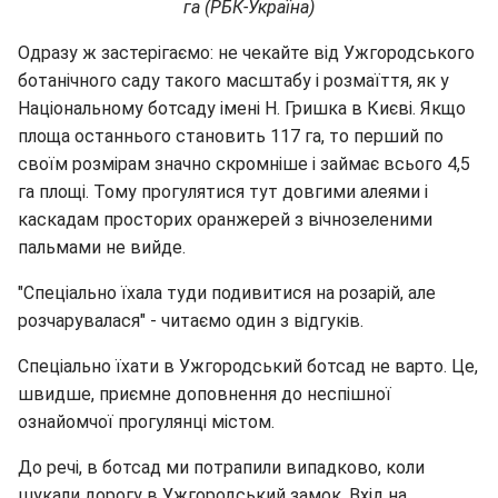
га (РБК-Україна)
Одразу ж застерігаємо: не чекайте від Ужгородського
ботанічного саду такого масштабу і розмаїття, як у
Національному ботсаду імені Н. Гришка в Києві. Якщо
площа останнього становить 117 га, то перший по
своїм розмірам значно скромніше і займає всього 4,5
га площі. Тому прогулятися тут довгими алеями і
каскадам просторих оранжерей з вічнозеленими
пальмами не вийде.
"Спеціально їхала туди подивитися на розарій, але
розчарувалася" - читаємо один з відгуків.
Спеціально їхати в Ужгородський ботсад не варто. Це,
швидше, приємне доповнення до неспішної
ознайомчої прогулянці містом.
До речі, в ботсад ми потрапили випадково, коли
шукали дорогу в Ужгородський замок. Вхід на