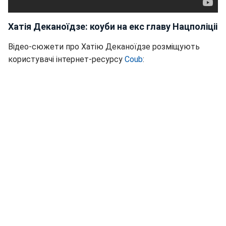
Хатія Деканоїдзе: коуби на екс главу Нацполіціі
Відео-сюжети про Хатію Деканоїдзе розміщують
користувачі інтернет-ресурсу
Coub
: