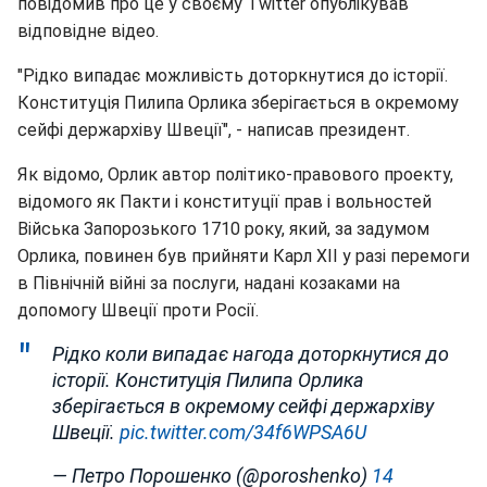
повідомив про це у своєму Twitter опублікував
відповідне відео.
"Рідко випадає можливість доторкнутися до історії.
Конституція Пилипа Орлика зберігається в окремому
сейфі держархіву Швеції", - написав президент.
Як відомо, Орлик автор політико-правового проекту,
відомого як Пакти і конституції прав і вольностей
Війська Запорозького 1710 року, який, за задумом
Орлика, повинен був прийняти Карл XII у разі перемоги
в Північній війні за послуги, надані козаками на
допомогу Швеції проти Росії.
Рідко коли випадає нагода доторкнутися до
історії. Конституція Пилипа Орлика
зберігається в окремому сейфі держархіву
Швеції.
pic.twitter.com/34f6WPSA6U
— Петро Порошенко (@poroshenko)
14