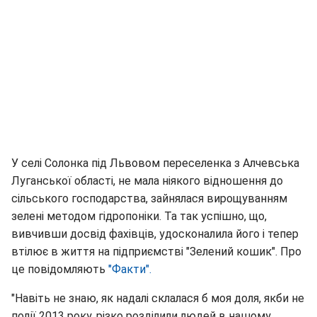
У селі Солонка під Львовом переселенка з Алчевська
Луганської області, не мала ніякого відношення до
сільського господарства, зайнялася вирощуванням
зелені методом гідропоніки. Та так успішно, що,
вивчивши досвід фахівців, удосконалила його і тепер
втілює в життя на підприємстві "Зелений кошик". Про
це повідомляють
"Факти".
"Навіть не знаю, як надалі склалася б моя доля, якби не
події 2013 року, різко розділили людей в нашому