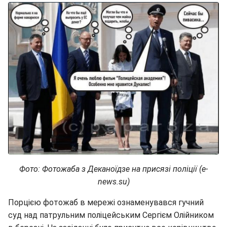
Фото: Фотожаба з Деканоїдзе на присязі поліції (e-
news.su)
Порцією фотожаб в мережі ознаменувався гучний
суд над патрульним поліцейським Сергієм Олійником