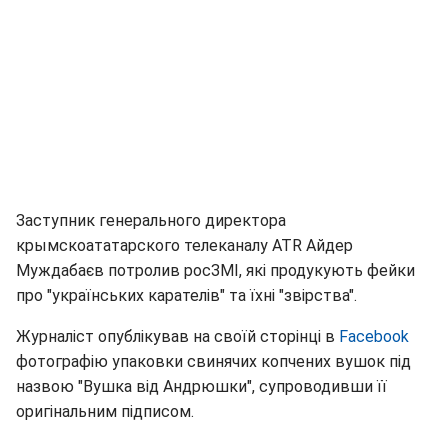
Заступник генерального директора
крымскоататарского телеканалу ATR Айдер
Муждабаєв потролив росЗМІ, які продукують фейки
про "українських карателів" та їхні "звірства".
Журналіст опублікував на своїй сторінці в
Facebook
фотографію упаковки свинячих копчених вушок під
назвою "Вушка від Андрюшки", супроводивши її
оригінальним підписом.