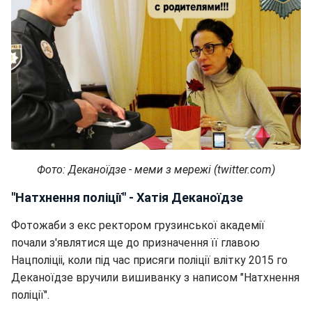
Фото: Деканоїдзе - меми з мережі (twitter.com)
"Натхнення поліції" - Хатія Деканоїдзе
Фотожаби з екс ректором грузинської академії
почали з'являтися ще до призначення її главою
Нацполіціі, коли під час присяги поліції влітку 2015 го
Деканоїдзе вручили вишиванку з написом "Натхнення
поліції".