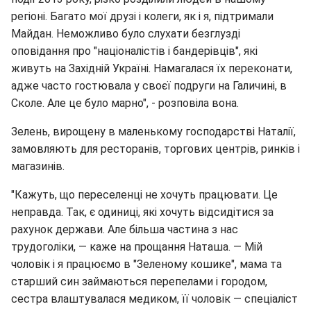
регіоні. Багато мої друзі і колеги, як і я, підтримали
Майдан. Неможливо було слухати безглузді
оповідання про "націоналістів і бандерівців", які
живуть на Західній Україні. Намагалася їх переконати,
адже часто гостювала у своєї подруги на Галичині, в
Сколе. Але це було марно", - розповіла вона.
Зелень, вирощену в маленькому господарстві Наталії,
замовляють для ресторанів, торгових центрів, ринків і
магазинів.
"Кажуть, що переселенці не хочуть працювати. Це
неправда. Так, є одиниці, які хочуть відсидітися за
рахунок держави. Але більша частина з нас
трудоголіки, — каже на прощання Наташа. — Мій
чоловік і я працюємо в "Зеленому кошике", мама та
старший син займаються перепелами і городом,
сестра влаштувалася медиком, її чоловік — спеціаліст