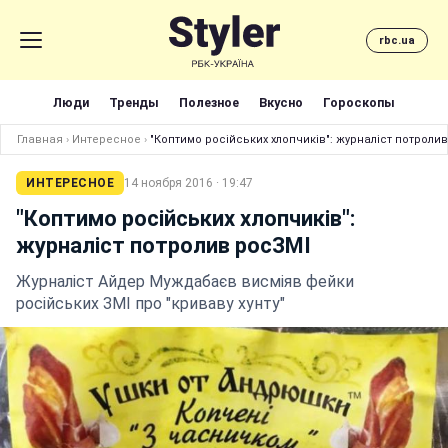
rbc.ua
Люди
Тренды
Полезное
Вкусно
Гороскопы
Главная
›
Интересное
›
"Коптимо російських хлопчиків": журналіст потроли
ИНТЕРЕСНОЕ
14 ноября 2016 · 19:47
"Коптимо російських хлопчиків":
журналіст потролив росЗМІ
Журналіст Айдер Муждабаєв висміяв фейки
російських ЗМІ про "криваву хунту"