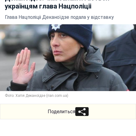
українцям глава Нацполіціі
Глава Нацполіціі Деканоїдзе подала у відставку
Фото: Хатія Деканоїдзе (rian.com.ua)
Поделиться