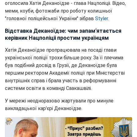
оголосила Хатія Деканоїдзе - глава Нацполіціі. Відео,
меми, коуби, фотожаби про роботу колишньої
"головної поліцейської України" зібрав
Styler
.
Відставка Деканоїдзе: чим запам'ятається
керівник Нацполіціі простим українцям
Хатія Деканоїдзе пропрацювала на посаді глави
української поліції трохи більше року. За її плечима
був подібний досвід в Грузії, де Деканоїдзе була
першим ректором Академії поліції при Міністерстві
внутрішніх справ і брала участь в реформуванні
системи освіти в команді Саакашвілі.
У мережі неодноразово жартували про минуле
викладацької кар'єрі Деканоїдзе.