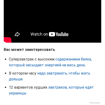
Вас может заинтересовать
Суперзавтрак с высоким
содержанием белка,
который насыщает энергией на весь день
В котором часу
надо завтракать, чтобы жить
дольше
12 вариантов худших
завтраков, которые едят
украинцы