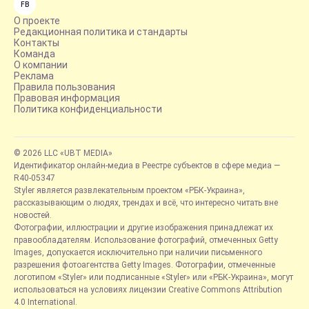
FB
О проекте
Редакционная политика и стандарты
Контакты
Команда
О компании
Реклама
Правила пользования
Правовая информация
Политика конфиденциальности
© 2026 LLC «UBT MEDIA»
Идентификатор онлайн-медиа в Реестре субъектов в сфере медиа —
R40-05347
Styler является развлекательным проектом «РБК-Украина»,
рассказывающим о людях, трендах и всё, что интересно читать вне
новостей.
Фотографии, иллюстрации и другие изображения принадлежат их
правообладателям. Использование фотографий, отмеченных Getty
Images, допускается исключительно при наличии письменного
разрешения фотоагентства Getty Images. Фотографии, отмеченные
логотипом «Styler» или подписанные «Styler» или «РБК-Украина», могут
использоваться на условиях лицензии Creative Commons Attribution
4.0 International.