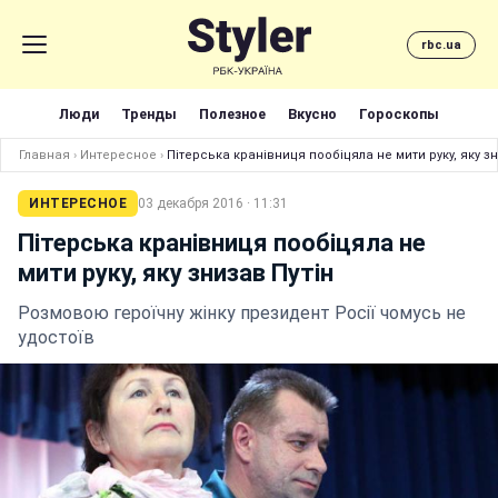
rbc.ua
Люди
Тренды
Полезное
Вкусно
Гороскопы
Главная
›
Интересное
›
Пітерська кранівниця пообіцяла не мити руку, яку зн
ИНТЕРЕСНОЕ
03 декабря 2016 · 11:31
Пітерська кранівниця пообіцяла не
мити руку, яку знизав Путін
Розмовою героїчну жінку президент Росії чомусь не
удостоїв