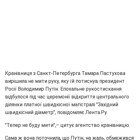
Кранівниця з Санкт-Петербурга Тамара Пастухова
вирішила не мити руку, яку їй потиснув президент
Росії Володимир Путін. Епохальне рукостискання
відбулося під час церемонії відкриття центрального
ділянки платної швидкісної магістралі "Західний
швидкісний діаметр", повідомляє Лента.Ру.
"Тепер не буду мити",– цитує агентство кранівницю.
Сама ж вона поточнила, що Путін, на жаль, обмежився