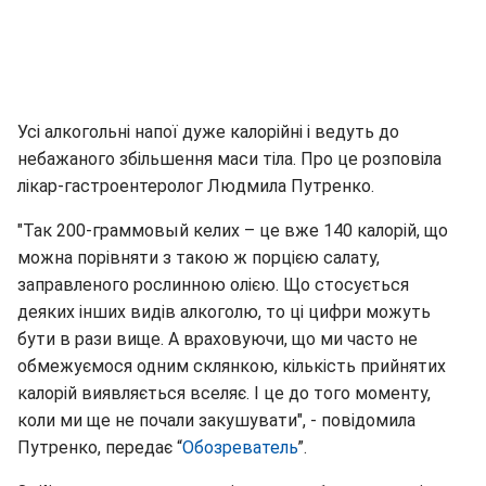
Усі алкогольні напої дуже калорійні і ведуть до
небажаного збільшення маси тіла. Про це розповіла
лікар-гастроентеролог Людмила Путренко.
"Так 200-граммовый келих – це вже 140 калорій, що
можна порівняти з такою ж порцією салату,
заправленого рослинною олією. Що стосується
деяких інших видів алкоголю, то ці цифри можуть
бути в рази вище. А враховуючи, що ми часто не
обмежуємося одним склянкою, кількість прийнятих
калорій виявляється вселяє. І це до того моменту,
коли ми ще не почали закушувати", - повідомила
Путренко, передає “
Обозреватель
”.