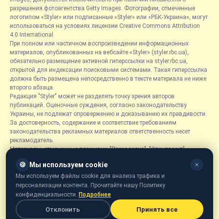
разрешения фотоагентства Getty Images. Фотографии, отмеченные
логотипом «Styler» или подписанные «Styler» или «РБК-Украина», могут
использоваться на условиях лицензии Creative Commons Attribution
4.0 International.
При полном или частичном воспроизведении информационных
материалов, опубликованных на вебсайте «Styler» (styler.rbc.ua),
обязательно размещение активной гиперссылки на styler.rbc.ua,
открытой для индексации поисковыми системами. Такая гиперссылка
должна быть размещена непосредственно в тексте материала не ниже
второго абзаца.
Редакция "Styler" может не разделять точку зрения авторов
публикаций. Оценочные суждения, согласно законодательству
Украины, не подлежат опровержению и доказыванию их правдивости.
За достоверность, содержание и соответствие требованиям
законодательства рекламных материалов ответственность несет
рекламодатель.
Материалы, отмеченные плашками "Пресс-релиз", "Спецпроект",
"Партнерский материал", "Promo", "Благотворительность" и "Резонанс",
🍪
Мы используем cookie
✕
размещаются на правах рекламы.
Рубрика «Новости компаний» является информационным форматом,
Мы используем файлы cookie для анализа трафика и
содержащим новости, сообщения и объявления, связанные с
персонализации контента. Прочитайте нашу Политику
деятельностью компаний, и основывается на информации,
конфиденциальности.
Подробнее
предоставленной соответствующими компаниями. Редакция не несет
Отклонить
Принять все
ответственности за достоверность такой информации.