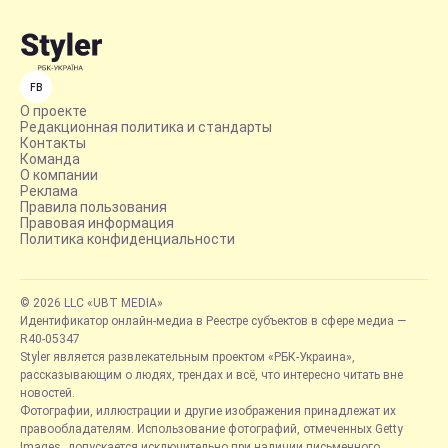
FB
О проекте
Редакционная политика и стандарты
Контакты
Команда
О компании
Реклама
Правила пользования
Правовая информация
Политика конфиденциальности
© 2026 LLC «UBT MEDIA»
Идентификатор онлайн-медиа в Реестре субъектов в сфере медиа —
R40-05347
Styler является развлекательным проектом «РБК-Украина»,
рассказывающим о людях, трендах и всё, что интересно читать вне
новостей.
Фотографии, иллюстрации и другие изображения принадлежат их
правообладателям. Использование фотографий, отмеченных Getty
Images, допускается исключительно при наличии письменного