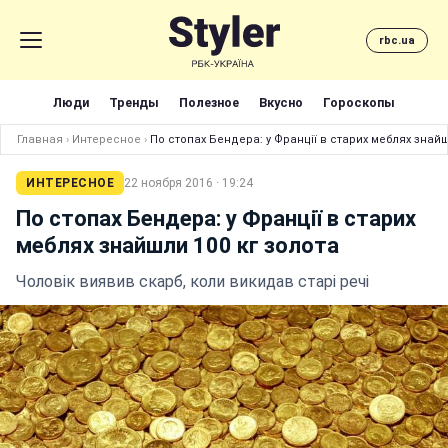
rbc.ua
Люди
Тренды
Полезное
Вкусно
Гороскопы
Главная
›
Интересное
›
По стопах Бендера: у Франції в старих меблях знайш
ИНТЕРЕСНОЕ
22 ноября 2016 · 19:24
По стопах Бендера: у Франції в старих
меблях знайшли 100 кг золота
Чоловік виявив скарб, коли викидав старі речі