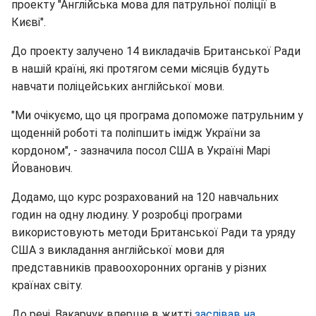
проекту "Англійська мова для патрульної поліції в
Києві".
До проекту залучено 14 викладачів Британської Ради
в нашій країні, які протягом семи місяців будуть
навчати поліцейських англійської мови.
"Ми очікуємо, що ця програма допоможе патрульним у
щоденній роботі та поліпшить імідж України за
кордоном", - зазначила посол США в Україні Марі
Йованович.
Додамо, що курс розрахований на 120 навчальних
годин на одну людину. У розробці програми
використовують методи Британської Ради та уряду
США з викладання англійської мови для
представників правоохоронних органів у різних
країнах світу.
До речі, Вакарчук вперше в житті
заспівав на