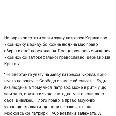
Не варто звертати уваги заяву патріарха Кирила про
Українську церкву, бо кожна людина має право
обирати свої переконання. Про це розповів священик
Української автокефальної православної церкви Яків
Кротов.
"Не звертайте увагу на заяву патріарха Кирила, воно
нічого не означає. Свобода слова – абсолютна. Будь-
яка людина, в тому числі патріарх, може вірити у що
завгодно, вважати якою завгодно місто колискою
своєї цивілізації. Його право, а право віруючих
українців вважати, що вони не залежать від
Московської патріархії. Або навпаки: залежать. А