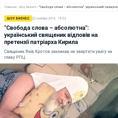
Главная
›
Шоу бизнес
›
"Свобода слова – абсолютна": український священик
ШОУ БИЗНЕС
22 ноября 2016 · 19:03
"Свобода слова – абсолютна":
український священик відповів на
претензії патріарха Кирила
Священик Яків Кротов закликав не звертати увагу на
главу РПЦ