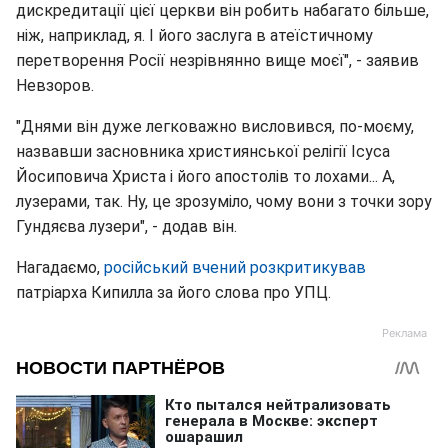
дискредитації цієї церкви він робить набагато більше,
ніж, наприклад, я. І його заслуга в атеїстичному
перетворення Росії незрівнянно вище моєї", - заявив
Невзоров.
"Днями він дуже легковажно висловився, по-моєму,
назвавши засновника християнської релігії Ісуса
Йосиповича Христа і його апостолів то лохами... А,
лузерами, так. Ну, це зрозуміло, чому вони з точки зору
Гундяєва лузери", - додав він.
Нагадаємо,
російський вчений розкритикував
патріарха Кипилла за його слова про УПЦ.