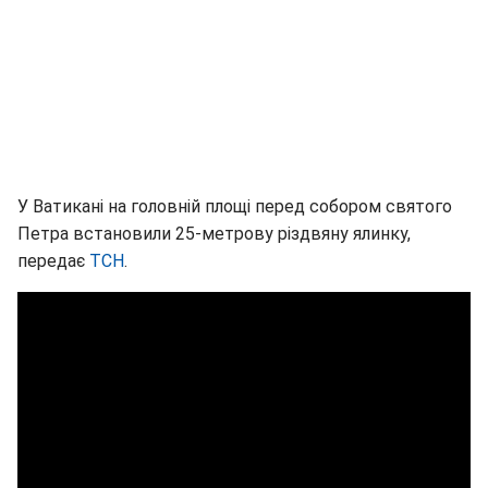
У Ватикані на головній площі перед собором святого
Петра встановили 25-метрову різдвяну ялинку,
передає
ТСН
.