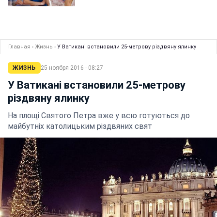
Главная
›
Жизнь
›
У Ватикані встановили 25-метрову різдвяну ялинку
ЖИЗНЬ
25 ноября 2016 · 08:27
У Ватикані встановили 25-метрову
різдвяну ялинку
На площі Святого Петра вже у всю готуються до
майбутніх католицьким різдвяних свят