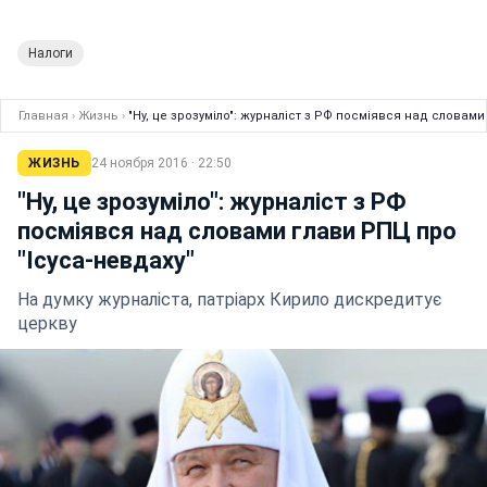
Налоги
Главная
›
Жизнь
›
"Ну, це зрозуміло": журналіст з РФ посміявся над словами
ЖИЗНЬ
24 ноября 2016 · 22:50
"Ну, це зрозуміло": журналіст з РФ
посміявся над словами глави РПЦ про
"Ісуса-невдаху"
На думку журналіста, патріарх Кирило дискредитує
церкву