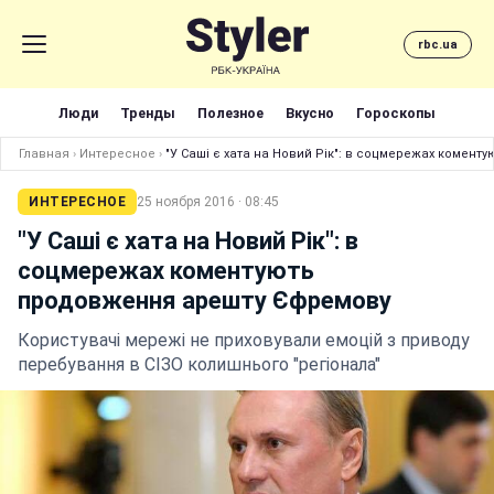
rbc.ua
Люди
Тренды
Полезное
Вкусно
Гороскопы
Главная
›
Интересное
›
"У Саші є хата на Новий Рік": в соцмережах комен
ИНТЕРЕСНОЕ
25 ноября 2016 · 08:45
"У Саші є хата на Новий Рік": в
соцмережах коментують
продовження арешту Єфремову
Користувачі мережі не приховували емоцій з приводу
перебування в СІЗО колишнього "регіонала"