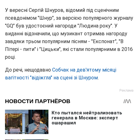
У вересні Сергій Шнуров, відомий під сценічним
псевдонімом "Шнур", за версією популярного журналу
"GQ" був удостоєний нагороди "Людина року". У
виданні відзначили, що музикант отримав нагороду
завдяки трьом популярним пісням - "Експонат", "В
Пітері - пити" і "Цицьки", які стали популярними в 2016
році.
До речі, нещодавно
Собчак на дев'ятому місяці
вагітності "відіжгла" на сцені зі Шнуром
.