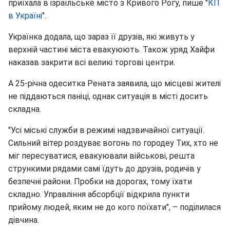
приїхала в ізраїльське місто з Кривого Рогу, пише "
КП
в Україні
".
Українка додала, що зараз її друзів, які живуть у
верхній частині міста евакуюють. Також уряд Хайфи
наказав закрити всі великі торгові центри.
А 25-річна одеситка Рената заявила, що місцеві жителі
не піддаються паніці, однак ситуація в місті досить
складна.
"Усі міські служби в режимі надзвичайної ситуації.
Сильний вітер роздуває вогонь по городеу Тих, хто не
міг пересуватися, евакуювали військові, решта
стрункими рядами самі їдуть до друзів, родичів у
безпечні райони. Пробки на дорогах, тому їхати
складно. Управління абсорбції відкрила пункти
прийому людей, яким не до кого поїхати", – поділилася
дівчина.