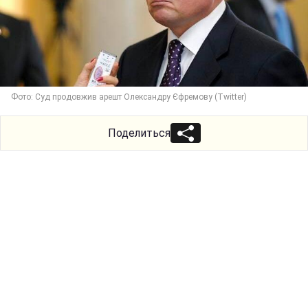
Фото: Суд продовжив арешт Олександру Єфремову (Twitter)
Поделиться