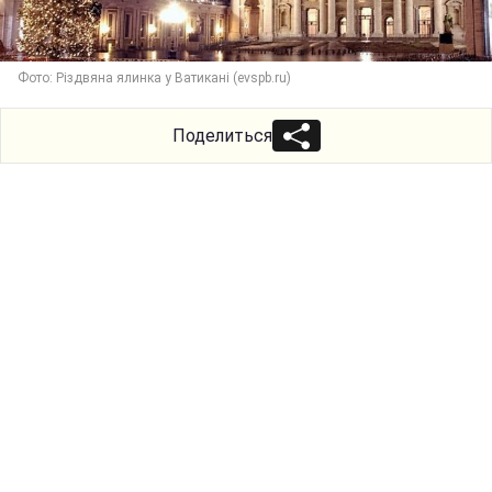
Фото: Різдвяна ялинка у Ватикані (evspb.ru)
Поделиться