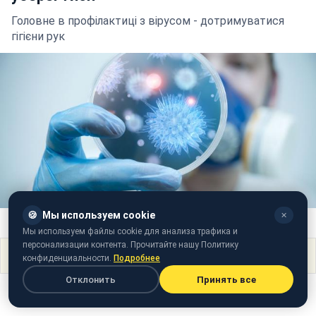
Головне в профілактиці з вірусом - дотримуватися
гігієни рук
🍪
Мы используем cookie
✕
Фото: Вірус грипу (Likar.info)
Мы используем файлы cookie для анализа трафика и
персонализации контента. Прочитайте нашу Политику
Поделиться
конфиденциальности.
Подробнее
Отклонить
Принять все