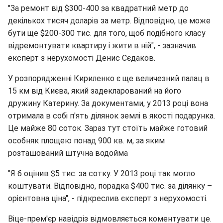
"За ремонт від $300-400 за квадратний метр до
декількох тисяч доларів за метр. Відповідно, це може
бути ще $200-300 тис. для того, щоб подібного класу
відремонтувати квартиру і жити в ній", - зазначив
експерт з нерухомості Денис Сєдаков.
У розпорядженні Кириленко є ще величезний палац в
15 км від Києва, який задекларований на його
дружину Катерину. За документами, у 2013 році вона
отримала в собі п'ять ділянок землі в якості подарунка.
Це майже 80 соток. Зараз тут стоїть майже готовий
особняк площею понад 900 кв. м, за яким
розташований штучна водойма
"Я б оцінив $5 тис. за сотку. У 2013 році так могло
коштувати. Відповідно, порадка $400 тис. за ділянку –
орієнтовна ціна", - підкреслив єксперт з нерухомості.
Віце-прем'єр навідріз відмовляється коментувати це.