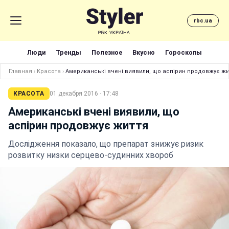
rbc.ua
Люди
Тренды
Полезное
Вкусно
Гороскопы
Главная
›
Красота
›
Американські вчені виявили, що аспірин продовжує жи
КРАСОТА
01 декабря 2016 · 17:48
Американські вчені виявили, що
аспірин продовжує життя
Дослідження показало, що препарат знижує ризик
розвитку низки серцево-судинних хвороб