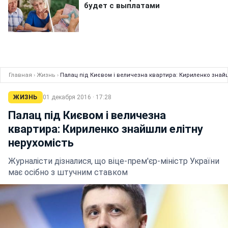
Главная
›
Жизнь
›
Палац під Києвом і величезна квартира: Кириленко знайш
ЖИЗНЬ
01 декабря 2016 · 17:28
Палац під Києвом і величезна
квартира: Кириленко знайшли елітну
нерухомість
Журналісти дізналися, що віце-прем'єр-міністр України
має осібно з штучним ставком