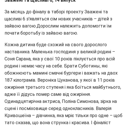
Зважені та щасливі 6, 14 випуск
За місяць до фіналу в таборі проекту Зважені та
щасливі 6 з'являться сім нових учасників – дітей з
зайвою вагою.Дорослим належить допомогти їм
почати боротьбу із зайвою вагою.
Кожна дитина буде схожий на свого дорослого
наставника. Маленька господиня у великій родині –
Соня Сарана, яка у свої 10 років піклується про всій
родині і немає часу на себе. Брати Суботины, які
обожнюють мамині смачні бургери і важать на двох
187 кілограмів. Вероніка Цуканова, у якої в 11 років
ожиріння третього ступеня і яка боїться майбутнього,
адже її дідусь помер саме від ожиріння.
Одинадцятирічна актриса, Поліна Симонова, зірка на
сцені і посміховище серед однокласників. Валерія
Кривошеїна – дівчинка, яка мріє тільки про одне – щоб
тато сказав, що вона струнка і красива. І фіналіст