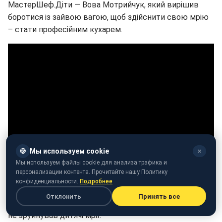
МастерШеф.Діти — Вова Мотрийчук, який вирішив
боротися із зайвою вагою, щоб здійснити свою мрію
– стати професійним кухарем.
🍪
Мы используем cookie
✕
Мы используем файлы cookie для анализа трафика и
Досвідчені учасники, яким 3 місяці тому тренери
персонализации контента. Прочитайте нашу Политику
допомагали пробігти перші 100 метрів, тепер самі
конфиденциальности.
Подробнее
стануть тренерами! Вони спробують уберегти
Отклонить
Принять все
малюків від помилок, які зробили самі, щоб зайва вага
не зруйнував дитячі мрії.