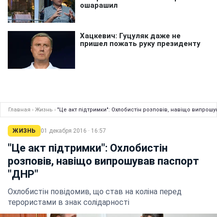
Главная
›
Жизнь
›
"Це акт підтримки": Охлобистін розповів, навіщо випрош
ЖИЗНЬ
01 декабря 2016 · 16:57
"Це акт підтримки": Охлобистін
розповів, навіщо випрошував паспорт
"ДНР"
Охлобистін повідомив, що став на коліна перед
терористами в знак солідарності