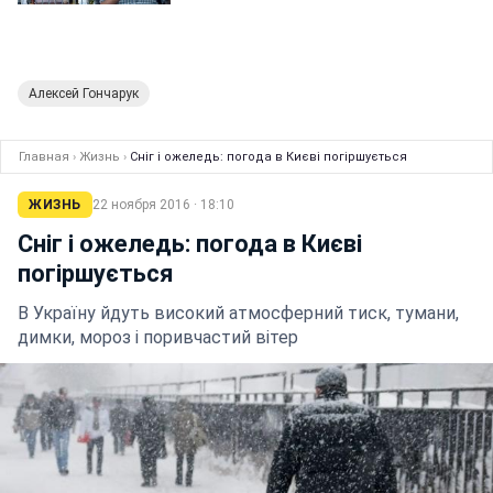
Алексей Гончарук
Главная
›
Жизнь
›
Сніг і ожеледь: погода в Києві погіршується
ЖИЗНЬ
22 ноября 2016 · 18:10
Сніг і ожеледь: погода в Києві
погіршується
В Україну йдуть високий атмосферний тиск, тумани,
димки, мороз і поривчастий вітер