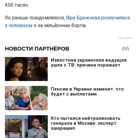
€50 тисяч.
Як раніше повідомлялося,
Віра Брежнєва розлучилася
з чоловіком
з-за мільйонних боргів.