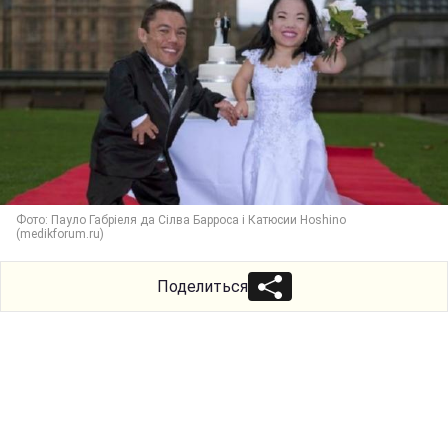
Фото: Пауло Габріеля да Сілва Барроса і Катюсии Hoshino
(medikforum.ru)
Поделиться