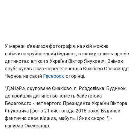
У мережі з'явилася фотографія, на якій можна
побачити зруйнований будинок, в якому колись провів
дитинство втікач з України Віктор Янукович. Знімок
опублікував лікар-переселенець з Єнакієво Олександр
Чернов на своїй
Facebook
-сторінці.
"ДэНэРэ, окуповане Єнакієво, п. Роздолівка. Будинок,
де пройшли дитинство-юність байстрюка
Берегового - четвертого Президента України Віктора
Януковича (фото 21 листопада 2016 року) Будинок
фактично своє віджив, мабуть, і Яник скоро...", -
написав Олександр.