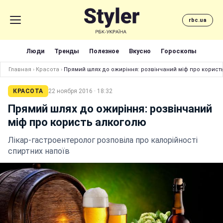
rbc.ua
Люди
Тренды
Полезное
Вкусно
Гороскопы
Главная
›
Красота
›
Прямий шлях до ожиріння: розвінчаний міф про корист
КРАСОТА
22 ноября 2016 · 18:32
Прямий шлях до ожиріння: розвінчаний
міф про користь алкоголю
Лікар-гастроентеролог розповіла про калорійності
спиртних напоїв