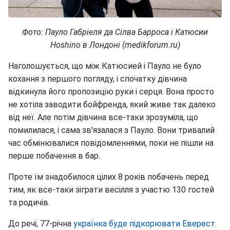
Фото: Пауло Габріеля да Сілва Барроса і Катюсии
Hoshino в Лондоні (medikforum.ru)
Наголошується, що між Катюсией і Пауло не було
кохання з першого погляду, і спочатку дівчина
відкинула його пропозицію руки і серця. Вона просто
не хотіла заводити бойфренда, який живе так далеко
від неї. Але потім дівчина все-таки зрозуміла, що
помилилася, і сама зв'язалася з Пауло. Вони тривалий
час обмінювалися повідомленнями, поки не пішли на
перше побачення в бар.
Проте їм знадобилося цілих 8 років побачень перед
тим, як все-таки зіграти весілля з участю 130 гостей
та родичів.
До речі, 77-річна
українка буде підкорювати Еверест
.