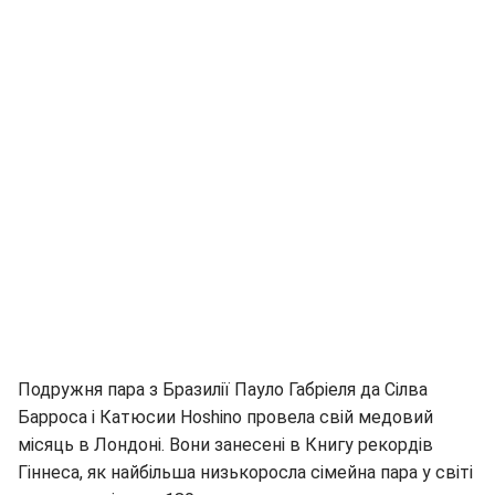
Подружня пара з Бразилії Пауло Габріеля да Сілва
Барроса і Катюсии Hoshino провела свій медовий
місяць в Лондоні. Вони занесені в Книгу рекордів
Гіннеса, як найбільша низькоросла сімейна пара у світі