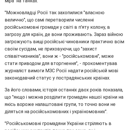
міра" на танках.
"Можновладці Росії так захопилися "власною
величчю", що самі перетворили численні
російськомовні громади у світі в п'яту колону, в
загрозу для країн, де вони проживають. Зараз війною
загрожують вищі російські чиновники практично всім
своїм сусідам, не приховуючи, що "захист
співвітчизників", вони ж - "російськомовні", може
стати приводом для вторгнення", - прокоментував
журналіст вимоги МЗС Росії надати російській мові
законодавчий статус у пострадянських країнах.
За його словами, історія останніх двох років показала,
що "якщо і можна розділити громадян нашої країни на
якісь вороже налаштовані групи, то точно вони не
діляться на російськомовних і україномовних".
"Російськомовні громадяни України стріляють в