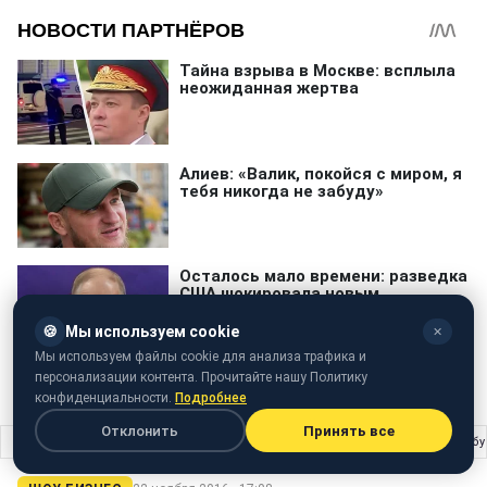
🍪
Мы используем cookie
✕
Мы используем файлы cookie для анализа трафика и
персонализации контента. Прочитайте нашу Политику
конфиденциальности.
Подробнее
Отклонить
Принять все
Главная
›
Шоу бизнес
›
Сінді Кроуфорд продає розкішний особняк в Малібу