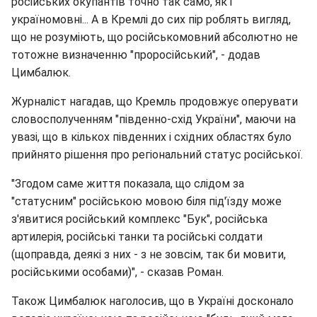
російських окупантів точно так само, як і
україномовні... А в Кремлі до сих пір роблять вигляд,
що не розуміють, що російськомовний абсолютно не
тотожне визначенню "проросійський", - додав
Цимбалюк.
Журналіст нагадав, що Кремль продовжує оперувати
словосполученням "південно-схід України", маючи на
увазі, що в кількох південних і східних областях було
прийнято рішення про регіональний статус російської.
"Згодом саме життя показала, що слідом за
"статусним" російською мовою біля під'їзду може
з'явитися російський комплекс "Бук", російська
артилерія, російські танки та російські солдати
(щоправда, деякі з них - з не зовсім, так би мовити,
російськими особами)", - сказав Роман.
Також Цимбалюк наголосив, що в Україні досконало