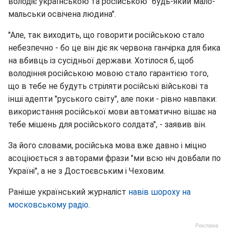
володіє українською та російською "будь-який мало-
мальськи освічена людина".
"Але, так виходить, що говорити російською стало
небезпечно - бо це він діє як червона ганчірка для бика
на вбивць із сусідньої держави. Хотілося б, щоб
володіння російською мовою стало гарантією того,
що в тебе не будуть стріляти російські військові та
інші адепти "руського світу", але поки - рівно навпаки:
використання російської мови автоматично вішає на
тебе мішень для російського солдата", - заявив він.
За його словами, російська мова вже давно і міцно
асоціюється з авторами фрази "ми всю ніч довбали по
Україні", а не з Достоєвським і Чеховим.
Раніше український журналіст
навів шороху на
московському радіо
.