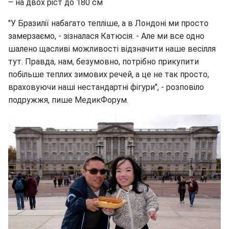
– на двох ріст до 180 см
"У Бразилії набагато тепліше, а в Лондоні ми просто
замерзаємо, - зізналася Катюсiя. - Але ми все одно
шалено щасливі можливості відзначити наше весілля
тут. Правда, нам, безумовно, потрібно прикупити
побільше теплих зимових речей, а це не так просто,
враховуючи наші нестандартні фігури", - розповіло
подружжя, пише МедикФорум.