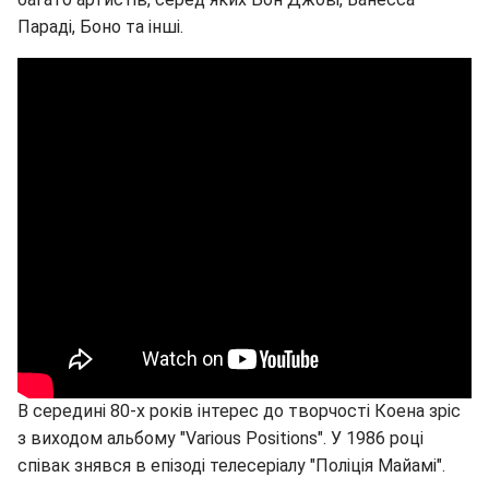
Параді, Боно та інші.
В середині 80-х років інтерес до творчості Коена зріс
з виходом альбому "Various Positions". У 1986 році
співак знявся в епізоді телесеріалу "Поліція Майамі".