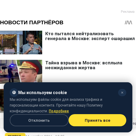
🍪
Мы используем cookie
✕
Мы используем файлы cookie для анализа трафика и
персонализации контента. Прочитайте нашу Политику
конфиденциальности.
Подробнее
Отклонить
Принять все
Главная
›
Жизнь
›
Проект "Компола": у Києві шестикласники будуть перетво