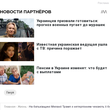
Генуя
Главная
›
Жизнь
›
На батьківщині Меланії Трамп з нетерпінням чекають її б