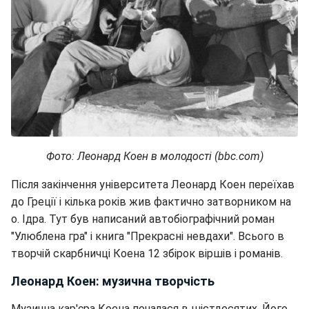
Фото: Леонард Коен в молодості
(bbc.com)
Після закінчення університета Леонард Коен переїхав
до Греції і кілька років жив фактично затворником на
о. Ідра. Тут був написаний автобіографічний роман
"Улюблена гра" і книга "Прекрасні невдахи". Всього в
творчій скарбничці Коена 12 збірок віршів і романів.
Леонард Коен: музична творчість
Музична кар'єра Коена почалася в шістдесятих. Його