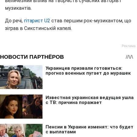
величезний вплив на творчість сучасних авторів і
музикантів.
До речі,
гітарист U2
став першим рок-музикантом, що
зіграв в Сикстинській капелі.