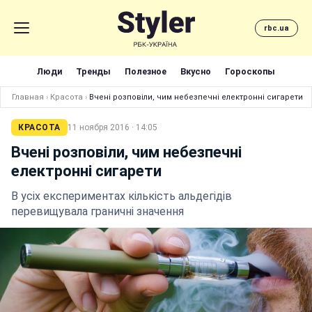
rbc.ua
Люди
Тренды
Полезное
Вкусно
Гороскопы
Главная
›
Красота
›
Вчені розповіли, чим небезпечні електронні сигарети
КРАСОТА
11 ноября 2016 · 14:05
Вчені розповіли, чим небезпечні
електронні сигарети
В усіх експериментах кількість альдегідів
перевищувала граничні значення