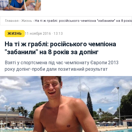
Главная
›
Жизнь
›
На ті ж граблі: російського чемпіона "забанили" на 8 рокі
ЖИЗНЬ
11 ноября 2016 · 13:13
На ті ж граблі: російського чемпіона
"забанили" на 8 років за допінг
Взяті у спортсмена під час чемпіонату Європи 2013
року допінг-проби дали позитивний результат