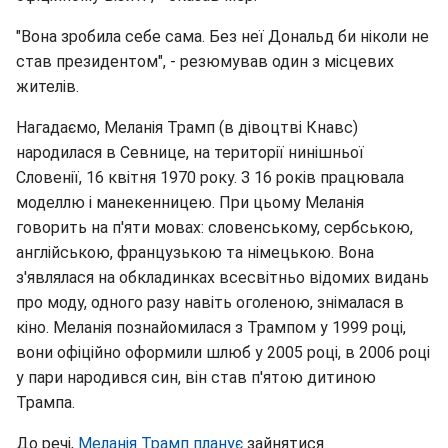
"Вона зробила себе сама. Без неї Дональд би ніколи не
став президентом", - резюмував один з місцевих
жителів.
Нагадаємо, Меланія Трамп (в дівоцтві Кнавс)
народилася в Севнице, на території нинішньої
Словенії, 16 квітня 1970 року. З 16 років працювала
моделлю і манекенницею. При цьому Меланія
говорить на п'яти мовах: словенському, сербською,
англійською, французькою та німецькою. Вона
з'являлася на обкладинках всесвітньо відомих видань
про моду, одного разу навіть оголеною, знімалася в
кіно. Меланія познайомилася з Трампом у 1999 році,
вони офіційно оформили шлюб у 2005 році, в 2006 році
у пари народився син, він став п'ятою дитиною
Трампа.
До речі,
Меланія Трамп планує
зайнятися