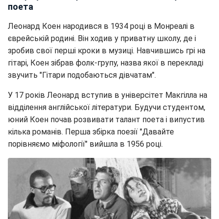
поета
Леонард Коен народився в 1934 році в Монреалі в
єврейській родині. Він ходив у приватну школу, де і
зробив свої перші кроки в музиці. Навчившись грі на
гітарі, Коен зібрав фолк-групу, назва якої в перекладі
звучить "Гітари подобаються дівчатам".
У 17 років Леонард вступив в універсітет Макгілла на
відділення англійської літератури. Будучи студентом,
юний Коен почав розвивати талант поета і випустив
кілька романів. Перша збірка поезії "Давайте
порівняємо міфології" вийшла в 1956 році.