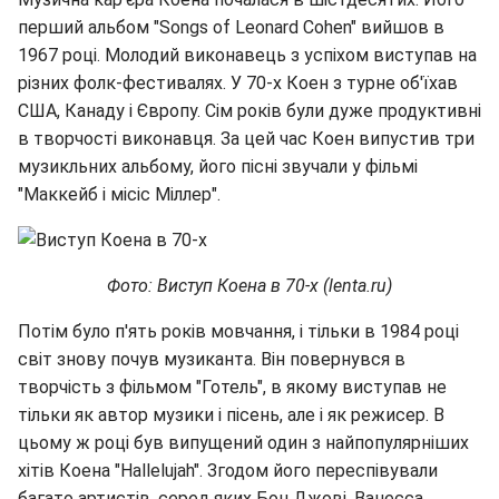
перший альбом "Songs of Leonard Cohen" вийшов в
1967 році. Молодий виконавець з успіхом виступав на
різних фолк-фестивалях. У 70-х Коен з турне об'їхав
США, Канаду і Європу. Сім років були дуже продуктивні
в творчості виконавця. За цей час Коен випустив три
музикльних альбому, його пісні звучали у фільмі
"Маккейб і місіс Міллер".
Фото: Виступ Коена в 70-х (lenta.ru)
Потім було п'ять років мовчання, і тільки в 1984 році
світ знову почув музиканта. Він повернувся в
творчість з фільмом "Готель", в якому виступав не
тільки як автор музики і пісень, але і як режисер. В
цьому ж році був випущений один з найпопулярніших
хітів Коена "Hallelujah". Згодом його переспівували
багато артистів, серед яких Бон Джові, Ванесса