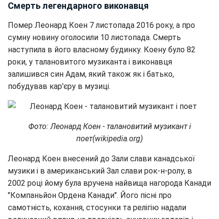
Смерть легендарного виконавця
Помер Леонард Коен 7 листопада 2016 року, а про
сумну новину оголосили 10 листопада. Смерть
наступила в його власному будинку. Коену було 82
роки, у талановитого музиканта і виконавця
залишився син Адам, який також як і батько,
побудував кар'єру в музиці.
Фото: Леонард Коен - талановитий музикант і
поет(wikipedia.org)
Леонард Коен внесений до Зали слави канадської
музики і в американський Зал слави рок-н-ролу, в
2002 році йому була вручена найвища нагорода Канади
"Компаньйон Ордена Канади". Його пісні про
самотність, кохання, стосунки та релігію надали