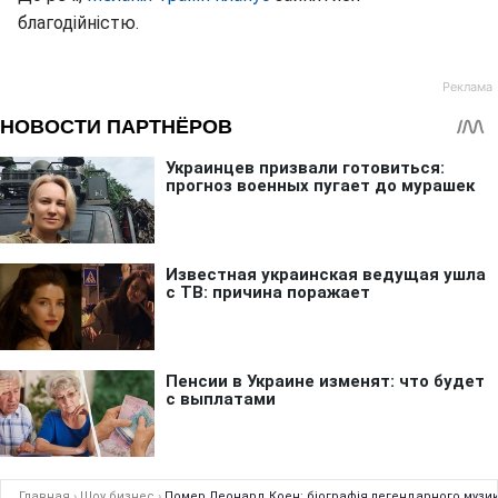
благодійністю.
Главная
›
Шоу бизнес
›
Помер Леонард Коен: біографія легендарного музи