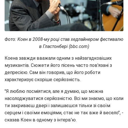
Фото: Коен в 2008-му році став хедлайнером фестивалю
в Гластонбері (bbc.com)
Коена завжди вважали одним з найзагадковіших
музикантів. Сюжети його пісень часто пов'язані з
депресією. Сам він говорив, що його роботи
характеризує скоріше серйозність.
"Я люблю посміятися, але я думаю, що можна
насолоджуватися серйозністю. Всі ми знаємо, що коли
ти закриваєш двері і залишаєшся тільки зі своїм
серцем і своїми емоціями, стає не так вже й весело", -
сказав Коен в одному з інтерв'ю.