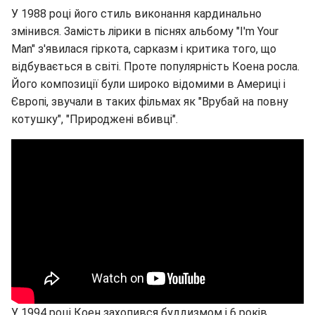
У 1988 році його стиль виконання кардинально
змінився. Замість лірики в піснях альбому "I'm Your
Man" з'явилася гіркота, сарказм і критика того, що
відбувається в світі. Проте популярність Коена росла.
Його композиції були широко відомими в Америці і
Європі, звучали в таких фільмах як "Врубай на повну
котушку", "Природжені вбивці".
У 1994 році Коен захопився буддизмом і 6 років