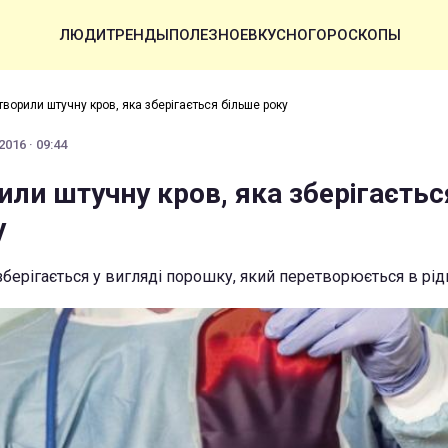
ЛЮДИ
ТРЕНДЫ
ПОЛЕЗНОЕ
ВКУСНО
ГОРОСКОПЫ
творили штучну кров, яка зберігається більше року
016 · 09:44
или штучну кров, яка зберігаєтьс
у
берігається у вигляді порошку, який перетворюється в рід