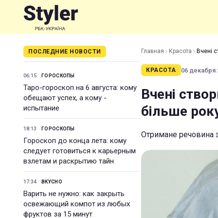
Главная
›
Красота
›
Вчені с
ПОСЛЕДНИЕ НОВОСТИ
06 декабря 2
КРАСОТА
06:15
ГОРОСКОПЫ
Таро-гороскоп на 6 августа: кому
Вчені створ
обещают успех, а кому -
більше рок
испытание
18:13
ГОРОСКОПЫ
Отримане речовина з
Гороскоп до конца лета: кому
следует готовиться к карьерным
взлетам и раскрытию тайн
17:34
ВКУСНО
Варить не нужно: как закрыть
освежающий компот из любых
фруктов за 15 минут