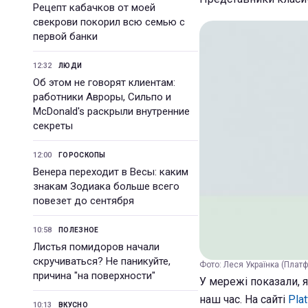
Рецепт кабачков от моей
свекрови покорил всю семью с
первой банки
12:32
ЛЮДИ
Об этом не говорят клиентам:
работники Авроры, Сильпо и
McDonald's раскрыли внутренние
секреты
12:00
ГОРОСКОПЫ
Венера переходит в Весы: каким
знакам Зодиака больше всего
повезет до сентября
10:58
ПОЛЕЗНОЕ
Листья помидоров начали
скручиваться? Не паникуйте,
Фото: Леся Українка (Плат
причина "на поверхности"
У мережі показали, 
наш час. На сайті
Pla
10:13
ВКУСНО