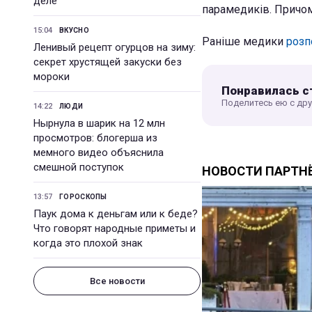
деле
парамедиків. Причом
15:04
ВКУСНО
Раніше медики
розп
Ленивый рецепт огурцов на зиму:
секрет хрустящей закуски без
мороки
Понравилась с
Поделитесь ею с др
14:22
ЛЮДИ
Нырнула в шарик на 12 млн
просмотров: блогерша из
мемного видео объяснила
смешной поступок
13:57
ГОРОСКОПЫ
Паук дома к деньгам или к беде?
Что говорят народные приметы и
когда это плохой знак
Все новости