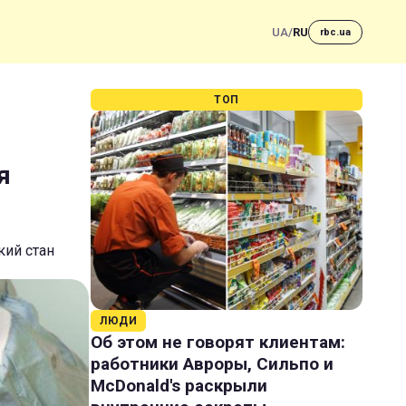
UA
/
RU
rbc.ua
ТОП
я
кий стан
ЛЮДИ
Об этом не говорят клиентам:
работники Авроры, Сильпо и
McDonald's раскрыли