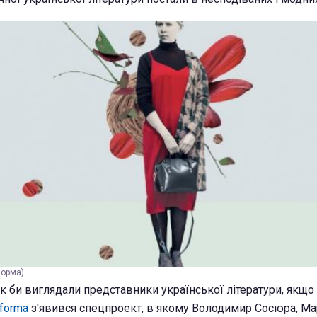
форма)
як би виглядали представники української літератури, якщо
tforma
з'явився спецпроект, в якому Володимир Сосюра, Ма