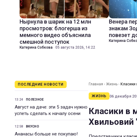
Нырнула в шарик на 12 млн
Венера пе
просмотров: блогерша из
знакам Зо
мемного видео объяснила
повезет д
смешной поступок
Катерина Собк
Катерина Собкова
·
05 августа 2026, 14:22
Главная
›
Жизнь
›
Класики 
ПОСЛЕДНИЕ НОВОСТИ
06 декабря 201
ЖИЗНЬ
13:24
ПОЛЕЗНОЕ
Август на даче: эти 5 задач нужно
Класики в м
успеть сделать к началу осени
Хвильовий 
12:58
ВКУСНО
Ананасы больше не покупаю!
Представники класич