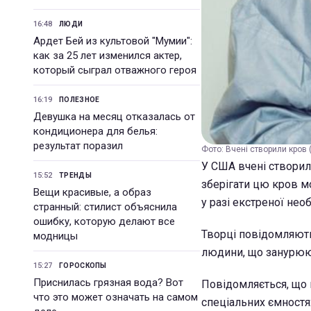
16:48
ЛЮДИ
Ардет Бей из культовой "Мумии":
как за 25 лет изменился актер,
который сыграл отважного героя
16:19
ПОЛЕЗНОЕ
Девушка на месяц отказалась от
кондиционера для белья:
результат поразил
Фото: Вчені створили кров (s
У США вчені створил
15:52
ТРЕНДЫ
зберігати цю кров м
Вещи красивые, а образ
у разі екстреної необ
странный: стилист объяснила
ошибку, которую делают все
Творці повідомляють
модницы
людини, що занурюю
15:27
ГОРОСКОПЫ
Приснилась грязная вода? Вот
Повідомляється, що 
что это может означать на самом
спеціальних ємностя