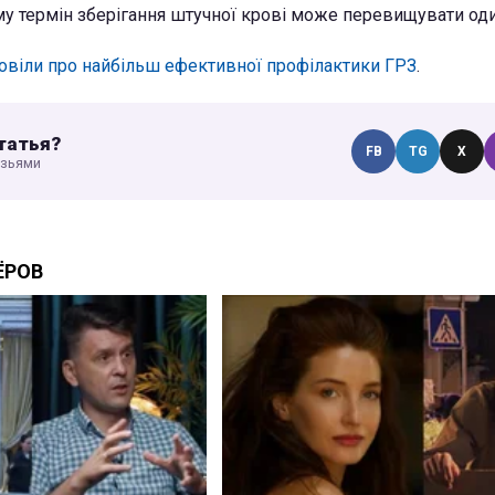
у термін зберігання штучної крові може перевищувати оди
овіли про найбільш ефективної профілактики ГРЗ
.
татья?
FB
TG
X
узьями