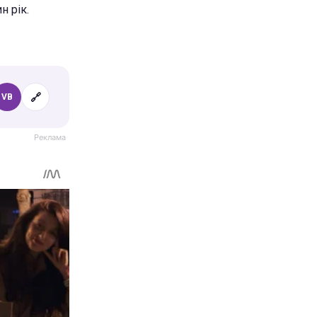
н рік.
🔗
VB