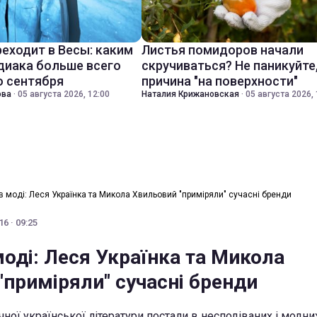
реходит в Весы: каким
Листья помидоров начали
диака больше всего
скручиваться? Не паникуйте
о сентября
причина "на поверхности"
ова
·
05 августа 2026, 12:00
Наталия Крижановская
·
05 августа 2026, 
в моді: Леся Українка та Микола Хвильовий "приміряли" сучасні бренди
6 · 09:25
оді: Леся Українка та Микола
"приміряли" сучасні бренди
ної української літератури постали в несподіваних і модни