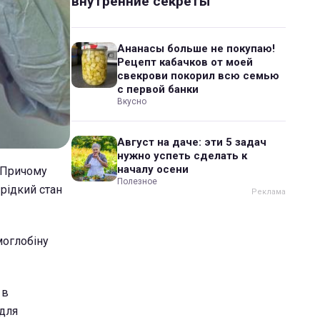
внутренние секреты
Ананасы больше не покупаю!
Рецепт кабачков от моей
свекрови покорил всю семью
с первой банки
Вкусно
Август на даче: эти 5 задач
нужно успеть сделать к
началу осени
. Причому
Полезное
рідкий стан
моглобіну
 в
 для