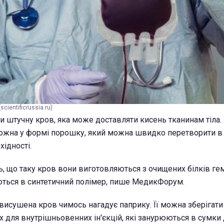
cientificrussia.ru)
и штучну кров, яка може доставляти кисень тканинам тіла
ожна у формі порошку, який можна швидко перетворити в 
хідності.
, що таку кров вони виготовляються з очищених білків ге
ться в синтетичний полімер, пише МедикФорум.
висушена кров чимось нагадує паприку. Її можна зберігати
х для внутрішньовенних ін'єкцій, які занурюються в сумки