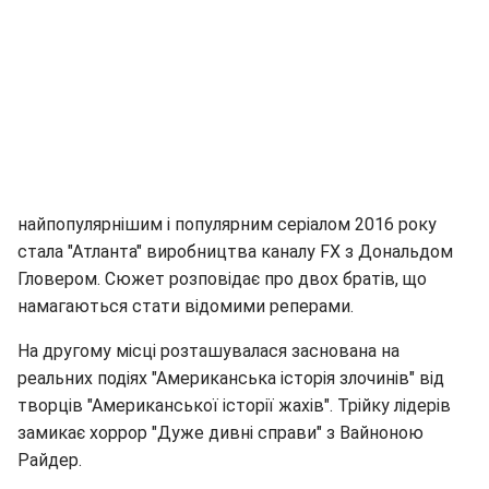
найпопулярнішим і популярним серіалом 2016 року
стала "Атланта" виробництва каналу FX з Дональдом
Гловером. Сюжет розповідає про двох братів, що
намагаються стати відомими реперами.
На другому місці розташувалася заснована на
реальних подіях "Американська історія злочинів" від
творців "Американської історії жахів". Трійку лідерів
замикає хоррор "Дуже дивні справи" з Вайноною
Райдер.