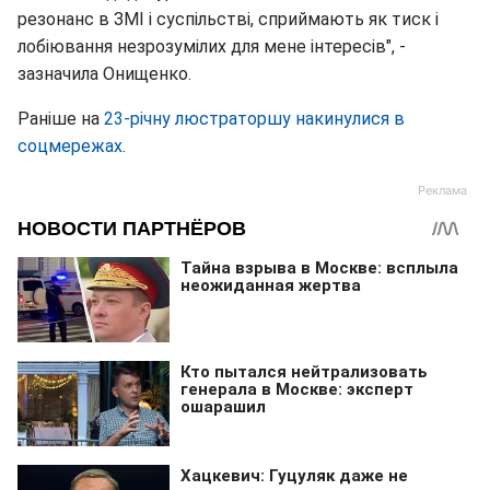
резонанс в ЗМІ і суспільстві, сприймають як тиск і
лобіювання незрозумілих для мене інтересів", -
зазначила Онищенко.
Ранiше на
23-річну люстраторшу накинулися в
соцмережах
.