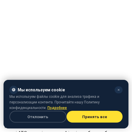
🍪
Мы используем cookie
✕
Мы используем файлы cookie для анализа трафика и
ЗМІ склали рейтинг українських музикантів, які
персонализации контента. Прочитайте нашу Политику
виступали для солдатів, які захищають Україну на
конфиденциальности.
Подробнее
Донбасі.
Отклонить
Принять все
Деякі артисти допомагають українським військовим