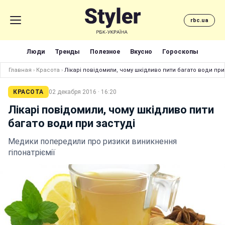
rbc.ua
Люди
Тренды
Полезное
Вкусно
Гороскопы
Главная
›
Красота
›
Лікарі повідомили, чому шкідливо пити багато води при
КРАСОТА
02 декабря 2016 · 16:20
Лікарі повідомили, чому шкідливо пити
багато води при застуді
Медики попередили про ризики виникнення
гіпонатріємії