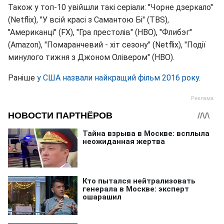
Також у топ-10 увійшли такі серіали: "Чорне дзеркало"
(Netflix), "У всій красі з Самантою Бі" (TBS),
"Американці" (FX), "Гра престолів" (HBO), "Флибэг"
(Amazon), "Помаранчевий - хіт сезону" (Netflix), "Події
минулого тижня з Джоном Олівером" (HBO).
Раніше
у США назвали найкращий фільм 2016 року
.