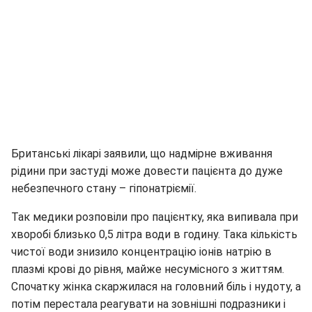
Британські лікарі заявили, що надмірне вживання
рідини при застуді може довести пацієнта до дуже
небезпечного стану – гіпонатріємії.
Так медики розповіли про пацієнтку, яка випивала при
хворобі близько 0,5 літра води в годину. Така кількість
чистої води знизило концентрацію іонів натрію в
плазмі крові до рівня, майже несумісного з життям.
Спочатку жінка скаржилася на головний біль і нудоту, а
потім перестала реагувати на зовнішні подразники і