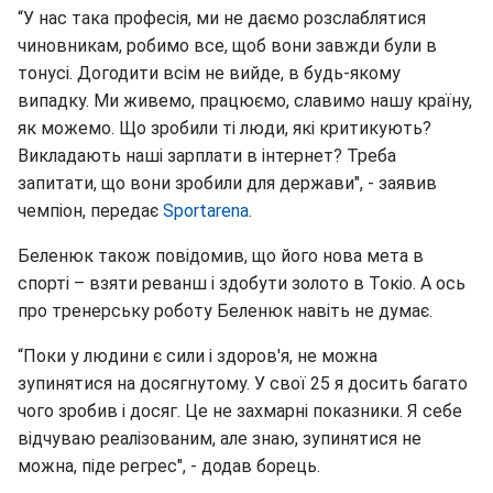
“У нас така професія, ми не даємо розслаблятися
чиновникам, робимо все, щоб вони завжди були в
тонусі. Догодити всім не вийде, в будь-якому
випадку. Ми живемо, працюємо, славимо нашу країну,
як можемо. Що зробили ті люди, які критикують?
Викладають наші зарплати в інтернет? Треба
запитати, що вони зробили для держави", - заявив
чемпіон, передає
Sportarena
.
Беленюк також повідомив, що його нова мета в
спорті – взяти реванш і здобути золото в Токіо. А ось
про тренерську роботу Беленюк навіть не думає.
“Поки у людини є сили і здоров'я, не можна
зупинятися на досягнутому. У свої 25 я досить багато
чого зробив і досяг. Це не захмарні показники. Я себе
відчуваю реалізованим, але знаю, зупинятися не
можна, піде регрес", - додав борець.