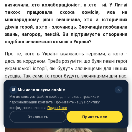
визначили, хто колабораціоніст, а хто - ні. У Литві
також працювала схожа комісія, яка на
міжнародному рівні визначала, хто з історичних
діячів герой, а хто - злочинець. Злочинців позбавили
звань, нагород, пенсій. Ви підтримуєте створення
подібної незалежної комісії в Україні?
Про те, кого в Україні вважають героями, а кого -
десь за кордоном. Треба розуміти, що були певні герої
української історії, які будуть злочинцями для наших
сусідів. Так само їх герої будуть злочинцями для нас.
Наприклад, навряд чи Юзефа Пілсудського можна
🍪
Мы используем cookie
вважати героєм для України, тому що він свого часу
✕
Мы используем файлы cookie для анализа трафика и
завадив реалізації України як незалежної держави.
персонализации контента. Прочитайте нашу Политику
Але я прекрасно розумію, що для поляків це батько-
конфиденциальности.
Подробнее
засновник і безперечно національний герой.
Отклонить
Принять все