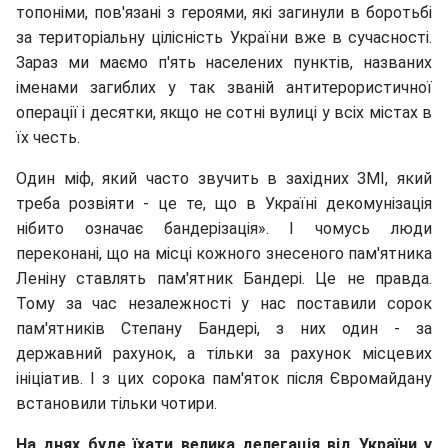
топоніми, пов'язані з героями, які загинули в боротьбі
за територіальну цілісність України вже в сучасності.
Зараз ми маємо п'ять населених пунктів, названих
іменами загиблих у так званій антитерористичної
операції і десятки, якщо не сотні вулиці у всіх містах в
їх честь.
Один міф, який часто звучить в західних ЗМІ, який
треба розвіяти - це те, що в Україні декомунізація
нібито означає бандерізація». І чомусь люди
переконані, що на місці кожного знесеного пам'ятника
Леніну ставлять пам'ятник Бандері. Це не правда.
Тому за час незалежності у нас поставили сорок
пам'ятників Степану Бандері, з них один - за
державний рахунок, а тільки за рахунок місцевих
ініціатив. І з цих сорока пам'яток після Євромайдану
встановили тільки чотири.
На днях буде їхати велика делегація від України у