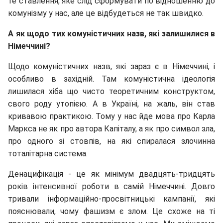
те ставлення, яке слід сформувати по відношенню до
комунізму у нас, але це відбудеться не так швидко.
А як щодо тих комуністичних назв, які залишилися в
Німеччині?
Щодо комуністичних назв, які зараз є в Німеччині, і
особливо в західній. Там комуністична ідеологія
лишилася хіба що чисто теоретичним конструктом,
свого роду утопією. А в Україні, на жаль, він став
кривавою практикою. Тому у нас йде мова про Карла
Маркса не як про автора Капіталу, а як про символ зла,
про одного зі стовпів, на які спиралася злочинна
тоталітарна система.
Денацифікація - це як мінімум двадцять-тридцять
років інтенсивної роботи в самій Німеччині. Довго
тривали інформаційно-просвітницькі кампанії, які
пояснювали, чому фашизм є злом. Це схоже на ті