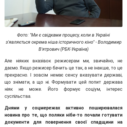
Фото: "Ми є свідками процесу, коли в Україні
з'являється окрема ніша історичного кіно" - Володимир
В'ятрович (РБК-Україна)
Але ніяких вказівок режисерам ми, звичайно, не
даємо. Якщо режисер бачить це так, а не інакше, то це
прекрасно. І зовсім немає сенсу вказувати державі,
що знімати, а що ні. Формувати цей попит держава
ніяк не може. Його формує соціум, інтерес
суспільства.
Днями у соцмережах активно поширювалася
новина про те, що поляки ніби-то почали готувати
документи для повернення своєї спадщини на