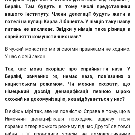
Берлін. Там будуть в тому числі представники
вашого Інституту. Члени делегації будуть жити в
готелі на вулиці Карла Лібкнехта. У німців таку назву
питань не викликає. Звідки у німців така різниця в
сприйнятті комуністичних назв?
В чужий монастир ми зі своїми правилами не ходимо.
У нас є свій закон.
Так, але мова скоріше про сприйняття назв. У
Берліні, звичайно ж, немає назв, пов'язаних з
нацистським режимом. Чи можна сказати, що
німецький досвід денацифікації певною мірою
схожий на декомунізацію, яка відбувається у нас?
В якійсь мірі так, але не повністю. Справа в тому, що в
Німеччині денацифікація проходила відразу після
поразки гітлерівського режиму під час Другої світової
війни, і її проводили зовсім не демократичними