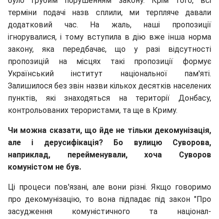
було грубим порушенням закону. Крім того, всі
терміни подачі назв сплили, ми терпляче давали
додатковий час. На жаль, наші пропозиції
ігнорувалися, і тому вступила в дію вже інша норма
закону, яка передбачає, що у разі відсутності
пропозицій на місцях такі пропозиції формує
Український інститут національної пам'яті.
Залишилося без звін назви кількох десятків населених
пунктів, які знаходяться на території Донбасу,
контрольованих терористами, та ще в Криму.
Чи можна сказати, що йде не тільки декомунізація,
але і дерусифікація? Бо вулицю Суворова,
наприклад, перейменували, хоча Суворов
комуністом не був.
Ці процеси пов'язані, але вони різні. Якщо говоримо
про декомунізацію, то вона підпадає під закон "Про
засудження комуністичного та націонал-