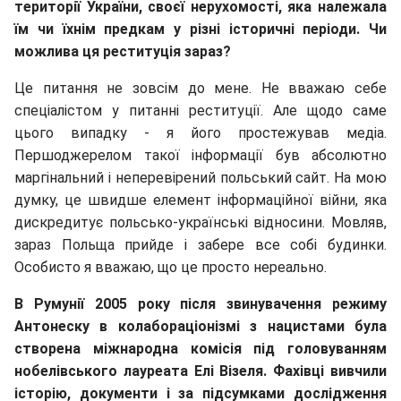
території України, своєї нерухомості, яка належала
їм чи їхнім предкам у різні історичні періоди. Чи
можлива ця реституція зараз?
Це питання не зовсім до мене. Не вважаю себе
спеціалістом у питанні реституції. Але щодо саме
цього випадку - я його простежував медіа.
Першоджерелом такої інформації був абсолютно
маргінальний і неперевірений польський сайт. На мою
думку, це швидше елемент інформаційної війни, яка
дискредитує польсько-українські відносини. Мовляв,
зараз Польща прийде і забере все собі будинки.
Особисто я вважаю, що це просто нереально.
В Румунії 2005 року після звинувачення режиму
Антонеску в колабораціонізмі з нацистами була
створена міжнародна комісія під головуванням
нобелівського лауреата Елі Візеля. Фахівці вивчили
історію, документи і за підсумками дослідження