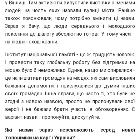
у Вінниці. Там активісти випустили листівки з іменами
людей, на честь яких назвали вулиці міста. Раніше
також пояснювали, чому потрібно змінити ці назви.
Зараз я бачу, що люди середнього і молодшого
покоління до діалогу абсолютно готові. У тому числі -
на півдні і сході країни.
Інститут національної пам'яті - це ж тридцять чоловік.
І провести таку глобальну роботу без підтримки на
місцях було б неможливо. Єдине, на що ми спиралися -
це на ініціативи громадян на місцях, які самі висловили
бажання допомогти, і прислухалися до думки інших
своїх громадян. Інша справа, що часто ті, хто були не
згодні з новою назвою, просто не пропонували свої
версії і не бажали брати участь в обговореннях. Є
варіант назви - пропонуйте, дискутуйте.
Які назви зараз переважають серед нової
топоніміки на карті України?