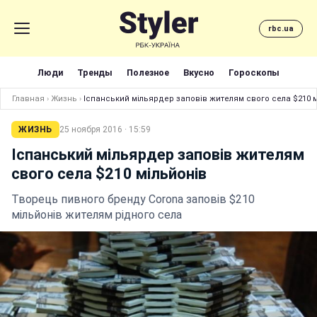
rbc.ua
Люди
Тренды
Полезное
Вкусно
Гороскопы
Главная
›
Жизнь
›
Іспанський мільярдер заповів жителям свого села $210 
ЖИЗНЬ
25 ноября 2016 · 15:59
Іспанський мільярдер заповів жителям
свого села $210 мільйонів
Творець пивного бренду Corona заповів $210
мільйонів жителям рідного села