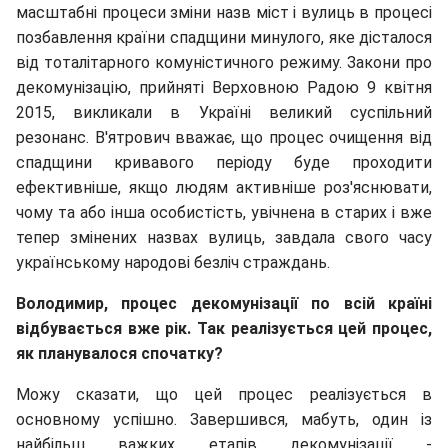
масштабні процеси зміни назв міст і вулиць в процесі
позбавлення країни спадщини минулого, яке дісталося
від тоталітарного комуністичного режиму. Закони про
декомунізацію, прийняті Верховною Радою 9 квітня
2015, викликали в Україні великий суспільний
резонанс. В'ятрович вважає, що процес очищення від
спадщини кривавого періоду буде проходити
ефективніше, якщо людям активніше роз'яснювати,
чому та або інша особистість, увічнена в старих і вже
тепер змінених назвах вулиць, завдала свого часу
українському народові безліч страждань.
Володимир, процес декомунізації по всій країні
відбувається вже рік. Так реалізується цей процес,
як планувалося спочатку?
Можу сказати, що цей процес реалізується в
основному успішно. Завершився, мабуть, один із
найбільш важких етапів декомунізації -