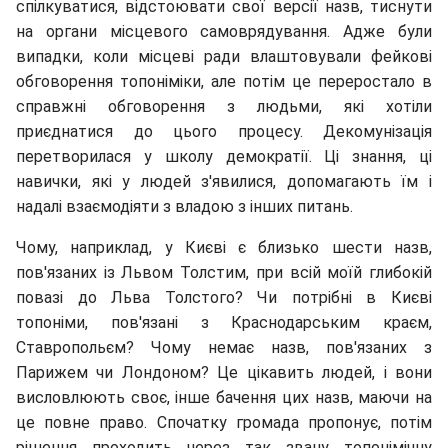
спілкуватися, відстоювати свої версії назв, тиснути
на органи місцевого самоврядування. Адже були
випадки, коли місцеві ради влаштовували фейкові
обговорення топоніміки, але потім це переростало в
справжні обговорення з людьми, які хотіли
приєднатися до цього процесу. Декомунізація
перетворилася у школу демократії. Ці знання, ці
навички, які у людей з'явилися, допомагають їм і
надалі взаємодіяти з владою з інших питань.
Чому, наприклад, у Києві є близько шести назв,
пов'язаних із Львом Толстим, при всій моїй глибокій
повазі до Льва Толстого? Чи потрібні в Києві
топоніми, пов'язані з Краснодарським краєм,
Ставропольєм? Чому немає назв, пов'язаних з
Парижем чи Лондоном? Це цікавить людей, і вони
висловлюють своє, інше бачення цих назв, маючи на
це повне право. Спочатку громада пропонує, потім
рішення проходить через так звану топонімічну