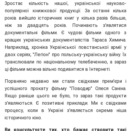
Зростає кількість нашої, української науково-
популярної книжкової продукції. За останні кілька
років вийшло історичних книг у кілька разів більше,
ніж за двадцять років. Починають з'являтися
документальні фільми. Є чудові фільми одного з
кращих українських документалістів Тараса Химича.
Наприклад, хроніка Української повстанської армії у
двох серіях, "Легіон" про польську-українську війну. Їх
транслювали по національному телебаченню, а зараз
ці фільми можна вільно подивитися в Інтернеті.
Порвняно недавно ми стали свідками прем'єри і
успішного прокату фільму "Поводир" Олеся Саніна.
Якщо раніше цього не було, то зараз такі продукти
з'являються. Є позитивні приклади. Ми є свідками
процесу, коли в Україні з'являється окрема ніша
історичного кіно.
Ви консультуєте тих, хто бажає створити такі