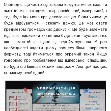
Очевидно, що часто під шаром комуністичних назв та
змістів ми знаходимо шар російський, імперський, і
тоді буде іди мова про деколонізацію. Яким чином це
буде відбуватися - сказати важко. Це має стати
предметом громадських дискусій. Це буде залежати
від того, наскільки активним буде запит суспільства,
яке самостійно ініціює ці перейменування. У разі
необхідності надати цьому процесу більш широкого
формату, тоді йтиметься про окремий закон. Якщо
говоримо про позбавлення від імперської спадщини,
це буде ще більш важким процесом. Але цей процес,
по-моєму, необхідний.