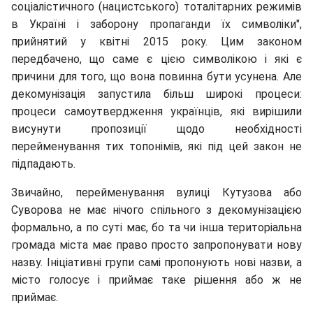
соціалістичного (нацистського) тоталітарних режимів
в Україні і заборону пропаганди їх символіки",
прийнятий у квітні 2015 року. Цим законом
передбачено, що саме є цією символікою і які є
причини для того, що вона повинна бути усунена. Але
декомунізація запустила більш широкі процеси:
процеси самоутвердження українців, які вирішили
висунути пропозиції щодо необхідності
перейменування тих топонімів, які під цей закон не
підпадають.
Звичайно, перейменування вулиці Кутузова або
Суворова не має нічого спільного з декомунізацією
формально, а по суті має, бо та чи інша територіальна
громада міста має право просто запропонувати нову
назву. Ініціативні групи самі пропонують нові назви, а
місто голосує і приймає таке рішення або ж не
приймає.