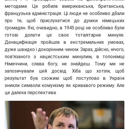
методами. Це робила американська, британська,
французька адміністрація. Ці люди не особливо дбали
про те, щоб прислухатися до думки німецьких
громадян. Які, очевидно, в 1945 році не особливо були
готові долати це своє тоталітарне минуле.
Денацифікація пройшла в екстремальних умовах,
дуже швидко і докорінним чином. Зараз, дійсно, нічого,
пов'язаного з нацистським минулим, в топоніміці
Німеччини, слава богу, не знайдеш. Тому ми не
запозичували цей досвід. Хіба що хотіли, щоб
результат був схожим: щоб поступово в Україні
зникли символи комунізму як кривавого режиму. Але
це далека перспектива.