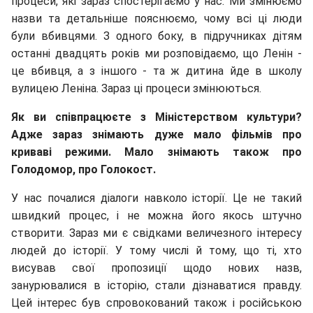
процеси, які зараз спостерігаємо у нас. Ми змінюємо
назви та детальніше пояснюємо, чому всі ці люди
були вбивцями. З одного боку, в підручниках дітям
останні двадцять років ми розповідаємо, що Ленін -
це вбивця, а з іншого - та ж дитина йде в школу
вулицею Леніна. Зараз ці процеси змінюються.
Як ви співпрацюєте з Міністерством культури?
Адже зараз знімають дуже мало фільмів про
криваві режими. Мало знімають також про
Голодомор, про Голокост.
У нас почалися діалоги навколо історії. Це не такий
швидкий процес, і не можна його якось штучно
створити. Зараз ми є свідками величезного інтересу
людей до історії. У тому числі й тому, що ті, хто
висував свої пропозиції щодо нових назв,
занурювалися в історію, стали дізнаватися правду.
Цей інтерес був спровокований також і російською