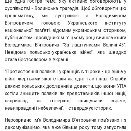
Ще одна гостра тема, яку активно обговорюють у
суспільстві - Волинська трагедія. Щоб обговорити цю
пролематику, ми зустрілися з Володимиром
В'ятровичем, головою Українського інституту
національної пам'яті, відомим українським істориком,
публіцистом і дослідником. У цьому році вийшла книга
Володимира В'ятровича "За лаштунками Волині-43".
Невідома польсько-українська війна", яка швидко
стала бестселером в Україні.
"Протистояння поляків і українців в ті роки - це війна у
війні, жертвами якої стали як одні, так і інші. Спроби
деяких польських дослідників довести, що воїни УПА
хотіли знищити поляків як представників іншої нації,
наприклад, як гітлерівці знищували євреїв,
невиправдані і небезпечні", - стверджує історик.
Нерозривно ім'я Володимира В'ятровича пов'язано і з
декомунізацією, яка вже більше року тому запустила