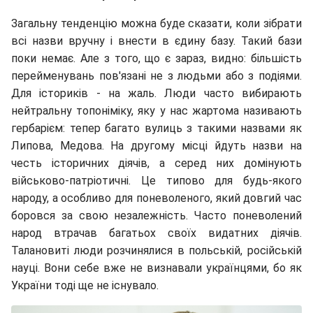
Загальну тенденцію можна буде сказати, коли зібрати
всі назви вручну і внести в єдину базу. Такий бази
поки немає. Але з того, що є зараз, видно: більшість
перейменувань пов'язані не з людьми або з подіями.
Для істориків - на жаль. Люди часто вибирають
нейтральну топоніміку, яку у нас жартома називають
гербарієм: тепер багато вулиць з такими назвами як
Липова, Медова. На другому місці йдуть назви на
честь історичних діячів, а серед них домінують
військово-патріотичні. Це типово для будь-якого
народу, а особливо для поневоленого, який довгий час
боровся за свою незалежність. Часто поневолений
народ втрачав багатьох своїх видатних діячів.
Талановиті люди розчинялися в польській, російській
науці. Вони себе вже не визнавали українцями, бо як
України тоді ще не існувало.