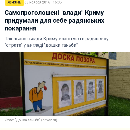
ЖИЗНЬ
08 ноября 2016 · 16:05
Самопроголошені "влади" Криму
придумали для себе радянських
покарання
Так званої влади Криму влаштують радянську
"страта" у вигляді "дошки ганьби"
Фото: "Дошка ганьби" (drive2.ru)