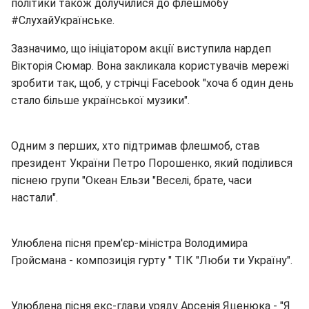
політики також долучилися до флешмобу
#СлухайУкраїнське.
Зазначимо, що ініціатором акції виступила нардеп
Вікторія Сюмар. Вона закликала користувачів мережі
зробити так, щоб, у стрічці Facebook "хоча б один день
стало більше української музики".
Одним з перших, хто підтримав флешмоб, став
президент України Петро Порошенко, який поділився
піснею групи "Океан Ельзи "Веселі, брате, часи
настали".
Улюблена пісня прем'єр-міністра Володимира
Гройсмана - композиція гурту " ТІК "Люби ти Україну".
Улюблена пісня екс-глави уряду Арсенія Яценюка - "Я