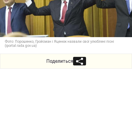
Фото: Порошенко, Гройсман і Яценюк назвали свої улюблені пісні
(iportal.rada.gov.ua)
Поделиться