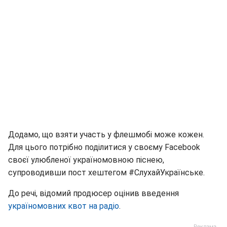
Додамо, що взяти участь у флешмобі може кожен.
Для цього потрібно поділитися у своєму Facebook
своєї улюбленої україномовною піснею,
супроводивши пост хештегом #СлухайУкраїнське.
До речі, відомий продюсер оцінив введення
україномовних квот на радіо
.