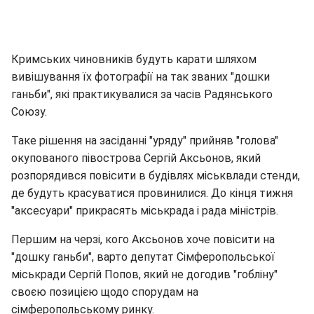
Кримських чиновників будуть карати шляхом
вивішування їх фотографії на так званих "дошки
ганьби", які практикувалися за часів Радянського
Союзу.
Таке рішення на засіданні "уряду" прийняв "голова"
окупованого півострова Сергій Аксьонов, який
розпорядився повісити в будівлях міськвлади стенди,
де будуть красуватися провинилися. До кінця тижня
"аксесуари" прикрасять міськрада і рада міністрів.
Першим на черзі, кого Аксьонов хоче повісити на
"дошку ганьби", варто депутат Сімферопольської
міськради Сергій Попов, який не догодив "гобліну"
своєю позицією щодо спорудам на
сімферопольському ринку.