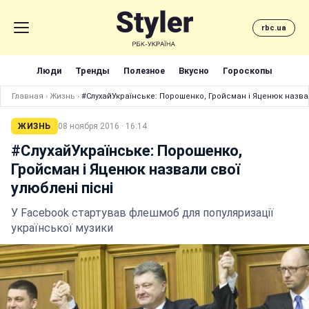
rbc.ua
Люди
Тренды
Полезное
Вкусно
Гороскопы
Главная
›
Жизнь
›
#СлухайУкраїнське: Порошенко, Гройсман і Яценюк назвал
ЖИЗНЬ
08 ноября 2016 · 16:14
#СлухайУкраїнське: Порошенко,
Гройсман і Яценюк назвали свої
улюблені пісні
У Facebook стартував флешмоб для популяризації
української музики