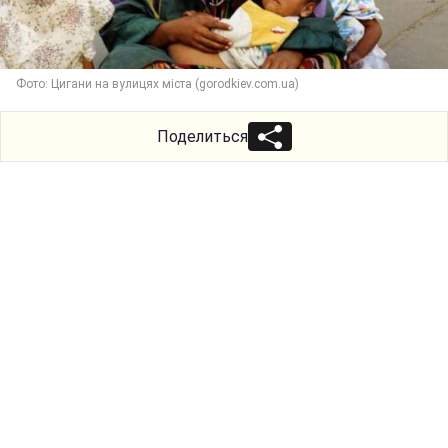
Фото: Цигани на вулицях міста (gorodkiev.com.ua)
Поделиться