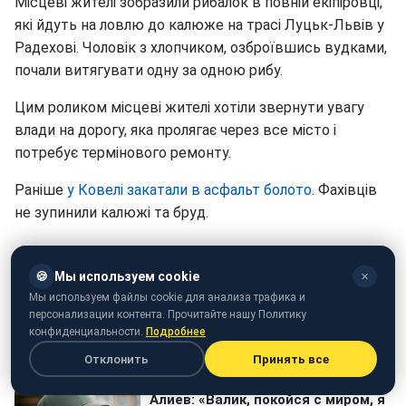
Місцеві жителі зобразили рибалок в повній екіпіровці,
які йдуть на ловлю до калюже на трасі Луцьк-Львів у
Радехові. Чоловік з хлопчиком, озброївшись вудками,
почали витягувати одну за одною рибу.
Цим роликом місцеві жителі хотіли звернути увагу
влади на дорогу, яка пролягає через все місто і
потребує термінового ремонту.
Раніше
у Ковелі закатали в асфальт болото
. Фахівців
не зупинили калюжі та бруд.
🍪
Мы используем cookie
✕
Мы используем файлы cookie для анализа трафика и
персонализации контента. Прочитайте нашу Политику
конфиденциальности.
Подробнее
Отклонить
Принять все