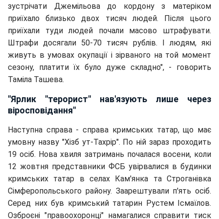
зустрічати Джемільова до кордону з матеріком
приїхало близько двох тисяч людей. Після цього
приїхали туди людей почали масово штрафувати.
Штрафи досягали 50-70 тисяч рублів. І людям, які
живуть в умовах окупації і зірваного на той момент
сезону, платити їх було дуже складно", - говорить
Таміла Ташева.
"Ярлик "терорист" нав'язують лише через
віросповідання"
Наступна справа - справа кримських татар, що має
умовну назву "Хізб ут-Тахрір". По ній зараз проходить
19 осіб. Нова хвиля затримань почалася восени, коли
12 жовтня представники ФСБ увірвалися в будинки
кримських татар в селах Кам'янка та Строганівка
Сімферопольського району. Заарештували п'ять осіб.
Серед них був кримський татарин Рустем Ісмаїлов.
Озброєні "правоохоронці" намагалися справити тиск