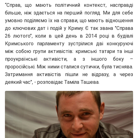
“Справ, що мають політичний контекст, насправді
більше, ніж здається на перший погляд. Ми для себе
умовно поділяємо їх на справи, що мають відношення
до ключових дат і подій у Криму. Є так звана "Справа
26 лютого", коли в цей день в 2014 році в будівлі
Кримського парламенту зустрілися дві конкуруючі
між собою групи активістів: кримські татари та інші
проукраїнські активісти, а з іншого боку –
проросійські. Між ними сталися сутички, була тиснява.
Затримання активістів пішли не відразу, а через
деякий час", - розповідає Таміла Ташева.