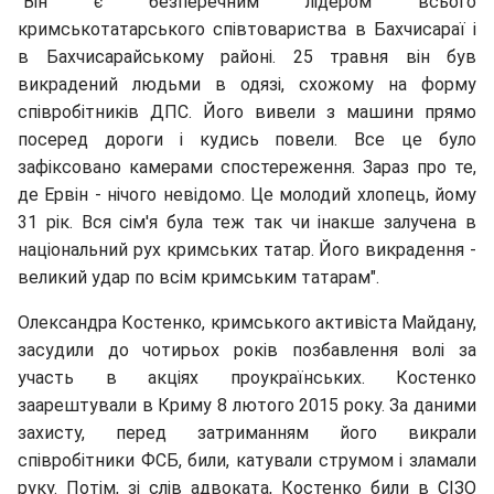
“Він є безперечним лідером всього
кримськотатарського співтовариства в Бахчисараї і
в Бахчисарайському районі. 25 травня він був
викрадений людьми в одязі, схожому на форму
співробітників ДПС. Його вивели з машини прямо
посеред дороги і кудись повели. Все це було
зафіксовано камерами спостереження. Зараз про те,
де Ервін - нічого невідомо. Це молодий хлопець, йому
31 рік. Вся сім'я була теж так чи інакше залучена в
національний рух кримських татар. Його викрадення -
великий удар по всім кримським татарам".
Олександра Костенко, кримського активіста Майдану,
засудили до чотирьох років позбавлення волі за
участь в акціях проукраїнських. Костенко
заарештували в Криму 8 лютого 2015 року. За даними
захисту, перед затриманням його викрали
співробітники ФСБ, били, катували струмом і зламали
руку. Потім, зі слів адвоката, Костенко били в СІЗО