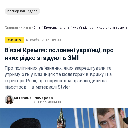
пленарная неделя
Главная
›
Жизнь
›
В'язні Кремля: полонені українці, про яких рідко згадують
ЖИЗНЬ
16 ноября 2016 · 09:00
В'язні Кремля: полонені українці, про
яких рідко згадують ЗМІ
Про політичних ув'язнених, яких заарештували та
утримують у в'язницях та ізоляторах в Криму і на
території Росії, про порушення прав людини на
півострові - в материалі Styler
Катерина Гончарова
корреспондент РБК-Украина