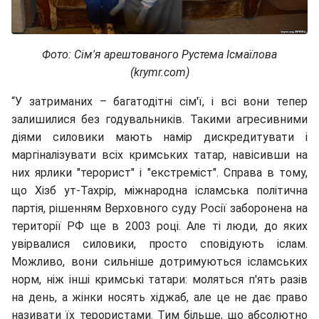
Фото: Сім'я арештованого Рустема Ісмаїлова
(krymr.com)
“У затриманих – багатодітні сім'ї, і всі вони тепер
залишилися без годувальників. Такими агресивними
діями силовики мають намір дискредитувати і
маргіналізувати всіх кримських татар, навісивши на
них ярлики "терорист" і "екстреміст". Справа в тому,
що Хізб ут-Тахрір, міжнародна ісламська політична
партія, рішенням Верховного суду Росії заборонена на
території РФ ще в 2003 році. Але ті люди, до яких
увірвалися силовики, просто сповідують іслам.
Можливо, вони сильніше дотримуються ісламських
норм, ніж інші кримські татари: моляться п'ять разів
на день, а жінки носять хіджаб, але це не дає право
називати їх терористами. Тим більше, що абсолютно