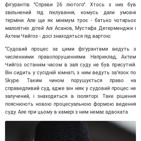
фігурантів "Справи 26 лютого". Хтось з них був
звільнений під піклування, комусь дали умовні
терміни. Але ще як мінімум троє - батько чотирьох
малолітніх дітей Алі Асанов, Мустафа Дегерменджи і
Ахтем Чийгоз - досі знаходяться під вартою.
“Судовий процес за цими фігурантами ведуть з
численними правопорушеннями. Наприклад, Ахтем
Чийгоз останнім часом в залі суду не був присутній.
Він сидить у сусідній кімнаті, з ним ведуть зв'язок по
Skype. Таким чином порушується право на
справедливий суд, адже він ніяк у судовий процес не
залучений, і знаходиться в ізоляторі. Таке рішення
пояснюють новою процесуальною формою ведення
суду. Але при цьому в камері з ним немає адвоката.