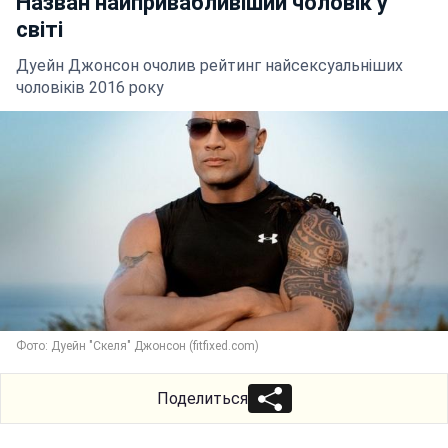
Назван найпривабливіший чоловік у
світі
Дуейн Джонсон очолив рейтинг найсексуальніших
чоловіків 2016 року
Фото: Дуейн "Скеля" Джонсон (fitfixed.com)
Поделиться