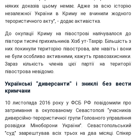
ніяких доказів цьому немає. Адже за всю історію
незалежної України в Криму не вчинили жодного
терористичного акту", - додає активістка.
До окупації Криму на півострові налічувалося до
півтори тисячі прихильників Хізб ут-Тахрір. Більшість з
них покинули територію півострова, але навіть і вони
не були особливо активними, кажуть правозахисники.
Зараз
кількість членів цієї партії на території
півострова невідомо.
Українські "диверсанти" і зниклі без вести
кримчани
10 листопада 2016 року у ФСБ РФ повідомили про
затримання в окупованому Севастополі “учасників
диверсійно-терористичної групи Головного управління
розвідки Міноборони України". Севастопольський
"суд" заарештував всіх трьох на два місяці. Спікер