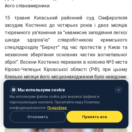
його співкамерники.
15 травня Київський районний суд Сімферополя
засудив Костенко до чотирьох років і двох місяців
тюремного ув'язнення за "навмисне заподіяння легкої
шкоди здоров'ю" співробітникові кримського
спецпідрозділу "Беркут" під час протестів у Києві та
незаконне зберігання основних частин вогнепальної
зброї". Восени Костенко перевели в колонію №5 міста
Кірово-Чепецьк Кіровської області (РФ), при цьому
близько місяця його місцезнаходження було невідоме.
Російський правозахисний центр "Меморіал" вважає
🍪
Мы используем cookie
✕
Костенко політичним в'язнем.
Мы используем файлы cookie для анализа трафика и
персонализации контента. Прочитайте нашу Политику
конфиденциальности.
Подробнее
Отклонить
Принять все