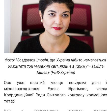
Фото: "З
оздается ілюзія, що Україна нібито намагається
розхитати той умовний світ, який є в Криму" - Таміла
Ташева (РБК-Україна)
Ось уже шостий місяць невідома доля і
місцезнаходження Ервіна Ібрагімова, члена
Координаційної Ради Світового конгресу кримських
татар.