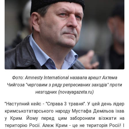
Фото:
Amnesty International назвала арешт Ахтема
Чийгоза "черговим з ряду репресивних заходів" проти
незгодних
(novayagazeta.ru)
"Наступний кейс - "Справа 3 травня". У цей день лідер
кримськотатарського народу Мустафа Демільов їхав
у Крим. Йому перед цим заборонили вїзжати на
територію Росії. Алеж Крим - це не територія Росії! І