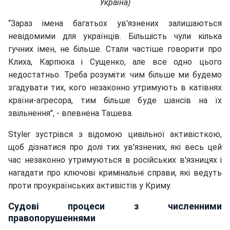
Україна)
“Зараз імена багатьох ув'язнених залишаються
невідомими для українців. Більшість чули кілька
гучних імен, не більше. Стали частіше говорити про
Клиха, Кар
пюка і Сущенко, але все одно цього
недостатньо. Треба розуміти: чим більше ми будемо
згадувати тих, кого незаконно утримують в катівнях
країни-агресора, тим більше буде шансів на їх
звільнення", - впевнена Ташева.
Styler зустрівся з відомою цивільної активісткою,
щоб дізнатися про долі тих ув'язнених, які весь цей
час незаконно утримуються в російських в'язницях і
нагадати про ключові кримінальні справи, які ведуть
проти проукраїнських активістів у Криму.
Судові процеси з численними
правопорушеннями