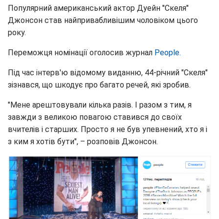
Популярний американський актор Дуейн "Скеля"
Джонсон став найпривабливішим чоловіком цього
року.
Переможця номінації оголосив журнал
People.
Під час інтерв'ю відомому виданню, 44-річний "Скеля"
зізнався, що шкодує про багато речей, які зробив.
"Мене арештовували кілька разів. І разом з тим, я
завжди з великою повагою ставився до своїх
вчителів і старших. Просто я не був упевнений, хто я і
з ким я хотів бути", – розповів Джонсон.