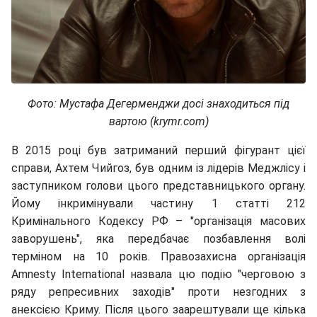
Фото: Мустафа Дегерменджи досі знаходиться під
вартою (
krymr.com
)
В 2015 році був затриманий перший фігурант цієї
справи, Ахтем Чийгоз, був одним із лідерів Меджлісу і
заступником голови цього представницького органу.
Йому інкримінували частину 1 статті 212
Кримінального Кодексу РФ – "організація масових
заворушень", яка передбачає позбавлення волі
терміном на 10 років. Правозахисна організація
Amnesty International назвала цю подію "черговою з
ряду репресивних заходів" проти незгодних з
анексією Криму. Після цього заарештували ще кілька