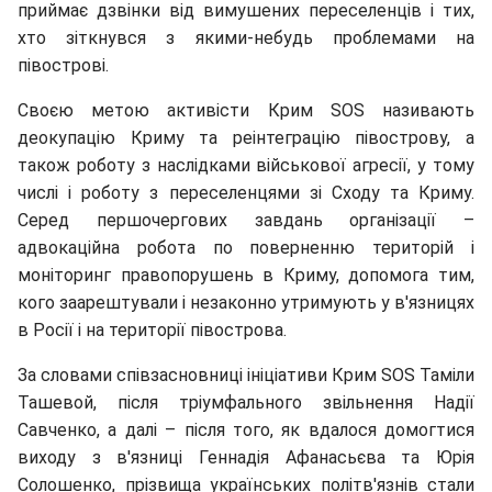
приймає дзвінки від вимушених переселенців і тих,
хто зіткнувся з якими-небудь проблемами на
півострові.
Своєю метою активісти Крим SOS називають
деокупацію Криму та реінтеграцію півострову,
а
також роботу з наслідками військової агресії, у тому
числі і роботу з переселенцями зі Сходу та Криму.
Серед першочергових завдань організації –
адвокаційна робота по поверненню територій і
моніторинг правопорушень в Криму, допомога тим,
кого заарештували і незаконно утримують у в'язницях
в Росії і на території півострова.
За словами співзасновниці ініціативи Крим SOS Таміли
Ташевой, після тріумфального звільнення Надії
Савченко, а далі – після того, як вдалося домогтися
виходу з в'язниці Геннадія Афанасьєва та Юрія
Солошенко, прізвища українських політв'язнів стали