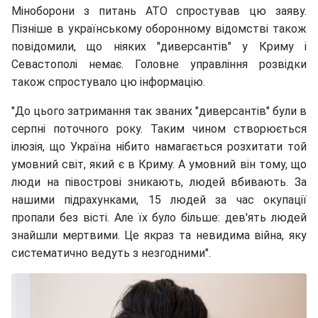
Міноборони з питань АТО спростував цю заяву.
Пізніше в українському оборонному відомстві також
повідомили, що ніяких "диверсантів" у Криму і
Севастополі немає. Головне управління розвідки
також спростувало цю інформацію.
"До цього затримання так званих "диверсантів" були в
серпні поточного року. Таким чином створюється
ілюзія, що Україна нібито намагається розхитати той
умовний світ, який є в Криму. А умовний він тому, що
люди на півострові зникають, людей вбивають. За
нашими підрахунками, 15 людей за час окупації
пропали без вісті. Але їх було більше: дев'ять людей
знайшли мертвими. Це якраз та невидима війна, яку
систематично ведуть з незгодними".