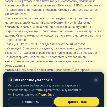
разрешения фотоагентства Getty Images. Фотографии, отмеченные
логотипом «Styler» или подписанные «Styler» или «РБК-Украина», могут
использоваться на условиях лицензии Creative Commons Attribution
4.0 International.
При полном или частичном воспроизведении информационных
материалов, опубликованных на вебсайте «Styler» (styler.rbc.ua),
обязательно размещение активной гиперссылки на styler.rbc.ua,
открытой для индексации поисковыми системами. Такая гиперссылка
должна быть размещена непосредственно в тексте материала не ниже
второго абзаца.
Редакция "Styler" может не разделять точку зрения авторов
публикаций. Оценочные суждения, согласно законодательству
Украины, не подлежат опровержению и доказыванию их правдивости.
За достоверность, содержание и соответствие требованиям
законодательства рекламных материалов ответственность несет
рекламодатель.
Материалы, отмеченные плашками "Пресс-релиз", "Спецпроект",
"Партнерский материал", "Promo", "Благотворительность" и "Резонанс",
размещаются на правах рекламы.
🍪
Мы используем cookie
✕
Рубрика «Новости компаний» является информационным форматом,
Мы используем файлы cookie для анализа трафика и
содержащим новости, сообщения и объявления, связанные с
персонализации контента. Прочитайте нашу Политику
деятельностью компаний, и основывается на информации,
конфиденциальности.
Подробнее
предоставленной соответствующими компаниями. Редакция не несет
ответственности за достоверность такой информации.
Отклонить
Принять все
Онлайн-медиа «Styler» предназначено для лиц от 21 года.