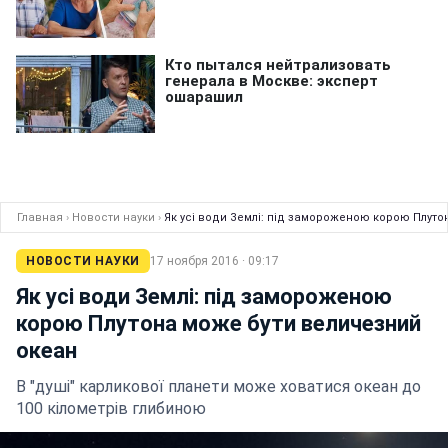
Главная
›
Новости науки
›
Як усі води Землі: під замороженою корою Плуто
НОВОСТИ НАУКИ
17 ноября 2016 · 09:17
Як усі води Землі: під замороженою
корою Плутона може бути величезний
океан
В "душі" карликової планети може ховатися океан до
100 кілометрів глибиною