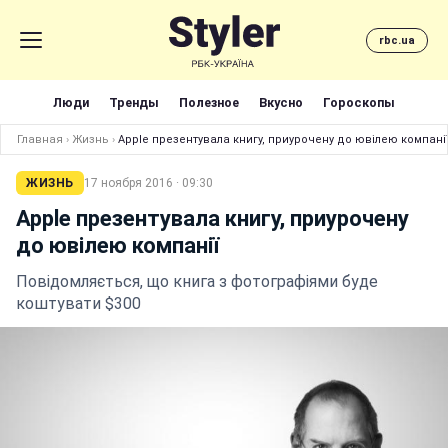
rbc.ua
Люди
Тренды
Полезное
Вкусно
Гороскопы
Главная
›
Жизнь
›
Apple презентувала книгу, приурочену до ювілею компані
ЖИЗНЬ
17 ноября 2016 · 09:30
Apple презентувала книгу, приурочену
до ювілею компанії
Повідомляється, що книга з фотографіями буде
коштувати $300