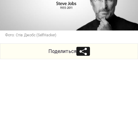
Фото: Стів Джобс (SelfHacker)
Поделиться