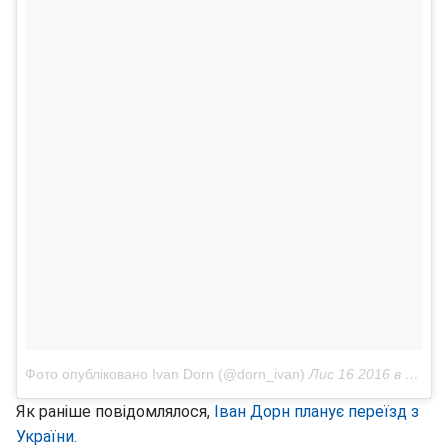
Фото опубліковано Ivan Dorn (@dorn_ivan)
Лис 16 2016 в 4:10 PST
Як раніше повідомлялося,
Іван Дорн планує переїзд з
України.