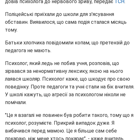
довів психолога до нервового зриву, передає
ТСН
.
Поліцейські приїхали до школи для з'ясування
обставин. Виявилося, що сама подія сталася місяць
тому.
Батьки хлопчика повідомили копам, що претензій до
педагога не мають.
Психолог, який ледь не побив учня, розповів, що
зірвався за ненормативну лексику, якою на нього
лаявся школяр. Психолог каже, що шкодує про свою
поведінку. Проте педагоги та учні стали на бік вчителя.
У школі кажуть, що агресії за психологом ніколи не
помічали.
"Це я взагалі не повинен був робити такого, тому що я
психолог, розумієте. Прикрий випадок дуже. Я
вибачився перед мамою. Це я більше сам себе
покараю, ніж мене хтось покарає", - каже вчитель