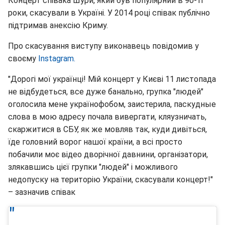
Концерт співака Шури, який був популярний в 90-ті
роки, скасували в Україні. У 2014 році співак публічно
підтримав анексію Криму.
Про скасування виступу виконавець повідомив у
своєму
Instagram.
"Дорогі мої українці! Мій концерт у Києві 11 листопада
не відбудеться, все дуже банально, групка "людей"
оголосила мене українофобом, заистерила, паскудные
слова в мою адресу почала вивергати, кляузничать,
скаржитися в СБУ, як же мовляв так, куди дивіться,
їде головний ворог нашої країни, а всі просто
побачили моє відео дворічної давнини, організатори,
злякавшись цієї групки "людей" і можливого
недопуску на територію України, скасували концерт!"
– зазначив співак