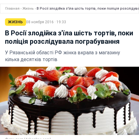
Главная
›
Жизнь
›
В Росії злодійка з'їла шість тортів, поки поліція розслід
ЖИЗНЬ
08 ноября 2016 · 19:33
В Росії злодійка з'їла шість тортів, поки
поліція розслідувала пограбування
У Рязанській області РФ жінка вкрала з магазину
кілька десятків тортів