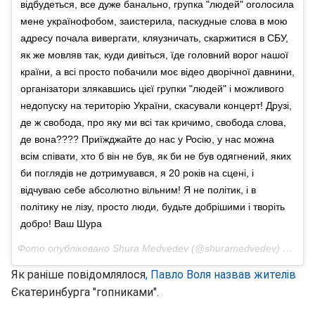
відбудеться, все дуже банально, групка "людей" оголосила
мене українофобом, заистерила, паскудные слова в мою
адресу почала вивергати, кляузничать, скаржитися в СБУ,
як же мовляв так, куди дивіться, їде головний ворог нашої
країни, а всі просто побачили моє відео дворічної давнини,
організатори злякавшись цієї групки "людей" і можливого
недопуску на територію України, скасували концерт! Друзі,
де ж свобода, про яку ми всі так кричимо, свобода слова,
де вона???? Приїжджайте до нас у Росію, у нас можна
всім співати, хто б він не був, як би не був одягнений, яких
би поглядів не дотримувався, я 20 років на сцені, і
відчуваю себе абсолютно вільним! Я не політик, і в
політику не лізу, просто люди, будьте добрішими і творіть
добро! Ваш Шура
Фото опубліковано Shura Medvedev (@shuramedvedev)
Лис 8 
Як раніше повідомлялося
, Павло Воля назвав жителів
Єкатеринбурга "гопниками".