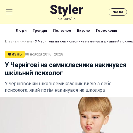
rbc.ua
Люди
Тренды
Полезное
Вкусно
Гороскопы
Главная
›
Жизнь
›
У Чернігові на семикласника накинувся шкільний психол
ЖИЗНЬ
08 ноября 2016 · 20:28
У Чернігові на семикласника накинувся
шкільний психолог
У чернігівській школі семикласник вивів з себе
психолога, який потім накинувся на школяра