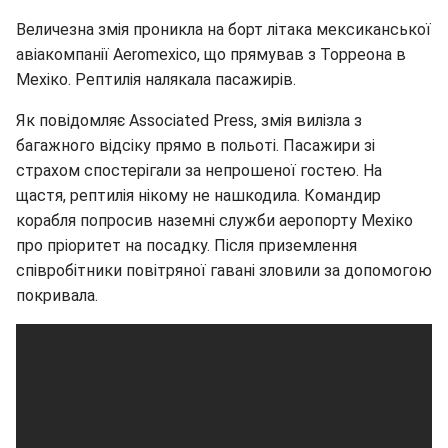
Величезна змія проникла на борт літака мексиканської
авіакомпанії Aeromexico, що прямував з Торреона в
Мехіко. Рептилія налякала пасажирів.
Як повідомляє Associated Press, змія вилізла з
багажного відсіку прямо в польоті. Пасажири зі
страхом спостерігали за непрошеної гостею. На
щастя, рептилія нікому не нашкодила. Командир
корабля попросив наземні служби аеропорту Мехіко
про пріоритет на посадку. Після приземлення
співробітники повітряної гавані зловили за допомогою
покривала.