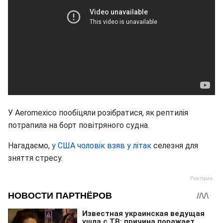
У Aeromexico пообіцяли розібратися, як рептилія
потрапила на борт повітряного судна.
Нагадаємо,
у США чоловік взяв у літак
селезня для
зняття стресу.