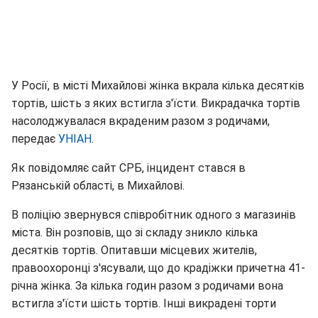
У Росії, в місті Михайлові жінка вкрала кілька десятків
тортів, шість з яких встигла з'їсти. Викрадачка тортів
насолоджувалася вкраденим разом з родичами,
передає
УНІАН
.
Як повідомляє сайт СРБ, інцидент стався в
Рязанській області, в Михайлові.
В поліцію звернувся співробітник одного з магазинів
міста. Він розповів, що зі складу зникло кілька
десятків тортів. Опитавши місцевих жителів,
правоохоронці з'ясували, що до крадіжки причетна 41-
річна жінка. За кілька годин разом з родичами вона
встигла з'їсти шість тортів. Інші викрадені торти