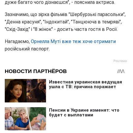
дуже багато чого дізнаєшся", - пояснила актриса.
Зазначимо, що зірка фільмів "Шербурзькі парасольки",
"Денна красуня", "Індокитай", "Танцююча в темряві",
"Схід-Захід" і "8 жінок" - досить часта гостя в Росії.
Нагадаємо,
Орнелла Муті вже теж хоче отримати
російський паспорт.