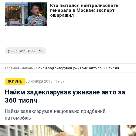
украинские военные
Главная
›
Жизнь
›
Найєм задекларував уживане авто за 360 тисяч
ЖИЗНЬ
08 ноября 2016 · 19:07
Найєм задекларував уживане авто за
360 тисяч
Найєм задекларував нещодавно придбаний
автомобіль