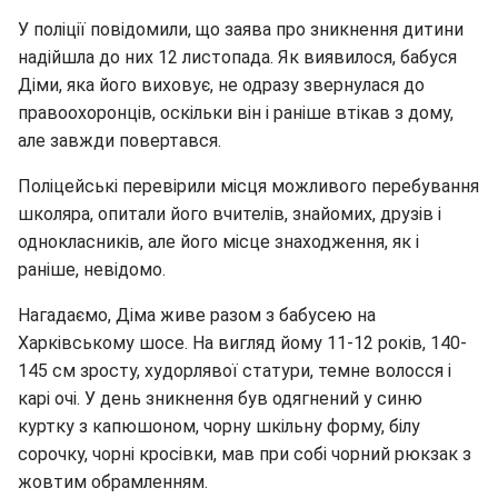
У поліції повідомили, що заява про зникнення дитини
надійшла до них 12 листопада. Як виявилося, бабуся
Діми, яка його виховує, не одразу звернулася до
правоохоронців, оскільки він і раніше втікав з дому,
але завжди повертався.
Поліцейські перевірили місця можливого перебування
школяра, опитали його вчителів, знайомих, друзів і
однокласників, але його місце знаходження, як і
раніше, невідомо.
Нагадаємо, Діма живе разом з бабусею на
Харківському шосе. На вигляд йому 11-12 років, 140-
145 см зросту, худорлявої статури, темне волосся і
карі очі. У день зникнення був одягнений у синю
куртку з капюшоном, чорну шкільну форму, білу
сорочку, чорні кросівки, мав при собі чорний рюкзак з
жовтим обрамленням.