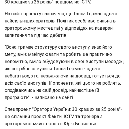
30 кращих за 25 років" повідомляє ICTV.
На сайті проекту зазначено, що Ганна Герман одна з
найсильніших ораторів. Політик особливо сильна в
ораторському мистецтві у відповідях на каверзні
запитання та під час дебатів.
"Вона тримає структуру свого виступу, знає його
мету, вміє маніпулювати та робить це практично
непомітно, вміло вбудовуючи в свої виступи меседжі,
які потрібно озвучити. Ганна Герман - одна з
небагатьох, хто, незважаючи на досвід, готується до
всіх своїх виступів. Її опоненти, які цього не роблять,
сподіваючись на свій досвід, найчастіше їй
програють", - написано на сайті.
Спецпроект "Оратори України: 30 кращих за 25 років"-
це спільний проект Факти. ICTV та тренера з
ораторської майстерності Юрія Борисова.