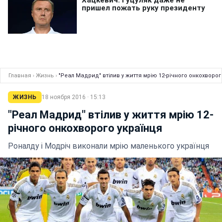
Главная
›
Жизнь
›
"Реал Мадрид" втілив у життя мрію 12-річного онкохворог
ЖИЗНЬ
18 ноября 2016 · 15:13
"Реал Мадрид" втілив у життя мрію 12-
річного онкохворого українця
Роналду і Модріч виконали мрію маленького українця