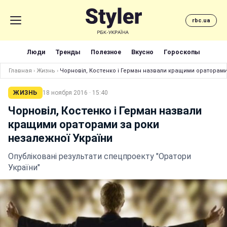
rbc.ua
Люди
Тренды
Полезное
Вкусно
Гороскопы
Главная
›
Жизнь
›
Чорновіл, Костенко і Герман назвали кращими ораторами
ЖИЗНЬ
18 ноября 2016 · 15:40
Чорновіл, Костенко і Герман назвали
кращими ораторами за роки
незалежної України
Опубліковані результати спецпроекту "Оратори
України"