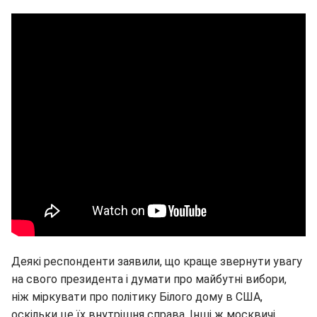
Деякі респонденти заявили, що краще звернути увагу
на свого президента і думати про майбутні вибори,
ніж міркувати про політику Білого дому в США,
оскільки це їх внутрішня справа. Інші ж москвичі