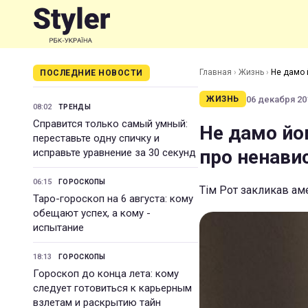
Главная
›
Жизнь
›
Не дамо 
ПОСЛЕДНИЕ НОВОСТИ
06 декабря 201
ЖИЗНЬ
08:02
ТРЕНДЫ
Справится только самый умный:
Не дамо йо
переставьте одну спичку и
про ненави
исправьте уравнение за 30 секунд
06:15
ГОРОСКОПЫ
Тім Рот закликав ам
Таро-гороскоп на 6 августа: кому
обещают успех, а кому -
испытание
18:13
ГОРОСКОПЫ
Гороскоп до конца лета: кому
следует готовиться к карьерным
взлетам и раскрытию тайн