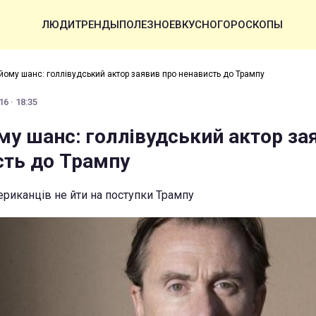
ЛЮДИ
ТРЕНДЫ
ПОЛЕЗНОЕ
ВКУСНО
ГОРОСКОПЫ
йому шанс: голлівудський актор заявив про ненависть до Трампу
6 · 18:35
му шанс: голлівудський актор за
сть до Трампу
ериканців не йти на поступки Трампу