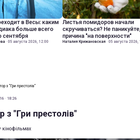
реходит в Весы: каким
Листья помидоров начали
диака больше всего
скручиваться? Не паникуйте
о сентября
причина "на поверхности"
ова
·
05 августа 2026, 12:00
Наталия Крижановская
·
05 августа 2026, 
ор з "Гри престолів"
6 · 18:26
 з "Гри престолів"
у кінофільмах