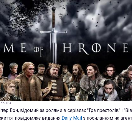
оло ТВ)
тер Вон, відомий за ролями в серіалах "Гра престолів" і "Вів
 життя, повідомляє видання
Daily Mail
з посиланням на аген