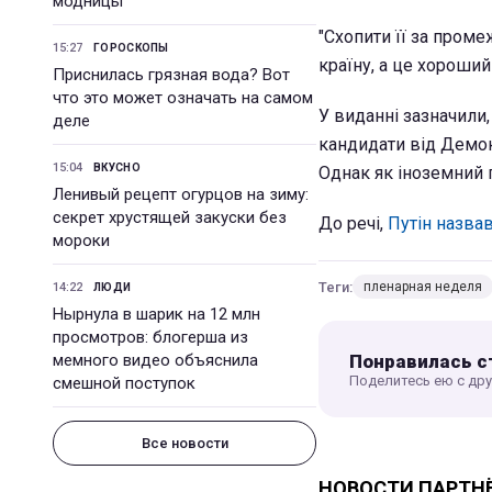
модницы
"Схопити її за проме
15:27
ГОРОСКОПЫ
країну, а це хороший
Приснилась грязная вода? Вот
что это может означать на самом
У виданні зазначили,
деле
кандидати від Демокр
15:04
ВКУСНО
Однак як іноземний г
Ленивый рецепт огурцов на зиму:
секрет хрустящей закуски без
До речі,
Путін назва
мороки
Теги:
пленарная неделя
14:22
ЛЮДИ
Нырнула в шарик на 12 млн
просмотров: блогерша из
Понравилась с
мемного видео объяснила
Поделитесь ею с др
смешной поступок
Все новости