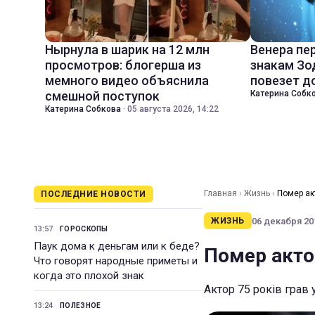
Нырнула в шарик на 12 млн
Венера пе
просмотров: блогерша из
знакам Зо
мемного видео объяснила
повезет д
смешной поступок
Катерина Собк
Катерина Собкова
·
05 августа 2026, 14:22
Главная
›
Жизнь
›
Помер акт
ПОСЛЕДНИЕ НОВОСТИ
06 декабря 201
ЖИЗНЬ
13:57
ГОРОСКОПЫ
Паук дома к деньгам или к беде?
Помер актор
Что говорят народные приметы и
когда это плохой знак
Актор 75 років грав 
13:24
ПОЛЕЗНОЕ