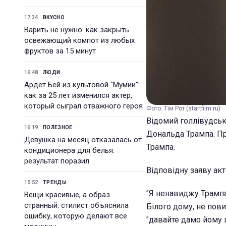
17:34
ВКУСНО
Варить не нужно: как закрыть
освежающий компот из любых
фруктов за 15 минут
16:48
ЛЮДИ
Ардет Бей из культовой "Мумии":
как за 25 лет изменился актер,
который сыграл отважного героя
Фото: Тім Рот (startfilm.ru)
Відомий голлівудськ
16:19
ПОЛЕЗНОЕ
Дональда Трампа. Пр
Девушка на месяц отказалась от
Трампа.
кондиционера для белья:
результат поразил
Відповідну заяву ак
15:52
ТРЕНДЫ
"Я ненавиджу Трампа.
Вещи красивые, а образ
странный: стилист объяснила
Білого дому, не пови
ошибку, которую делают все
"давайте дамо йому ш