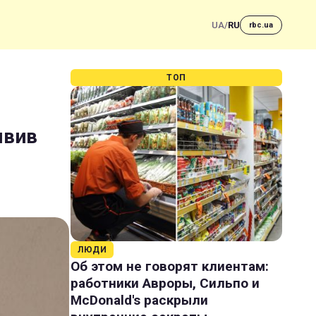
UA
/
RU
rbc.ua
ТОП
явив
ЛЮДИ
Об этом не говорят клиентам:
работники Авроры, Сильпо и
McDonald's раскрыли