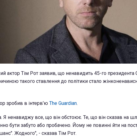
ий актор Тім Рот заявив, що ненавидить 45-го президента
ичиною такого ставлення до політики стало жінконенавис
тор зробив в інтерв'ю
The Guardian
.
 Я ненавиджу все, що він обстоює. Те, що він сказав на шл
нно бути забуто або пробачено. Йому не повинні йти на пост
анс". Жодного", - сказав Тім Рот.