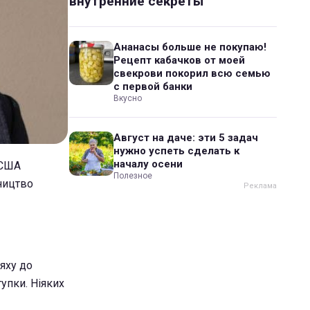
внутренние секреты
Ананасы больше не покупаю!
Рецепт кабачков от моей
свекрови покорил всю семью
с первой банки
Вкусно
Август на даче: эти 5 задач
нужно успеть сделать к
началу осени
 США
Полезное
ництво
яху до
упки. Ніяких