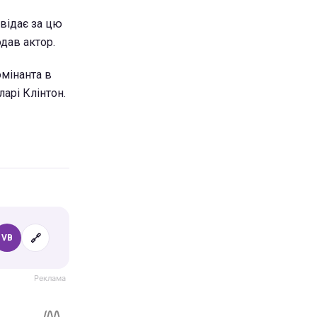
овідає за цю
одав актор.
омінанта в
арі Клінтон.
🔗
VB