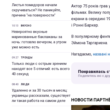
Листья помидоров начали
Актор 75 років грав у
скручиваться? Не паникуйте,
фільмах. Велику попу
причина "на поверхности"
екрани в середині 19
і Ронні Баркер.
10:13
ВКУСНО
Невероятно вкусные
В популярному фентез
маринованные баклажаны за
ночь: готовлю вечером, а утром
Эймона Таргариена.
уже можно есть
Нагадаємо,
названі н
09:27
ТРЕНДЫ
Только люди с острым зрением
находят все 5 отличий: есть всего
Понравилась с
40 секунд
Поделитесь ею с др
08:40
ЛЮДИ
Удаленно и за 30 тысяч в месяц:
украинцы рассказали, существует
ли такая работа на самом деле