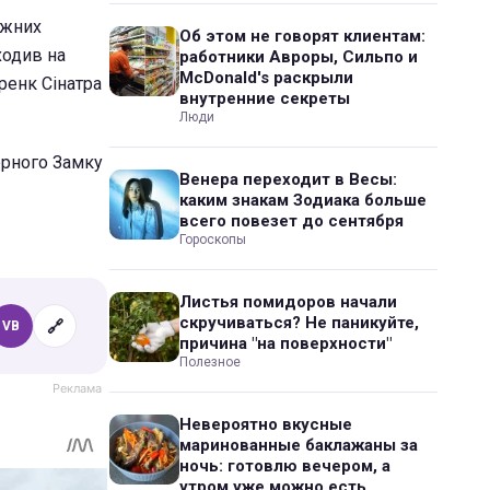
ражних
Об этом не говорят клиентам:
ходив на
работники Авроры, Сильпо и
McDonald's раскрыли
Френк Сінатра
внутренние секреты
Люди
орного Замку
Венера переходит в Весы:
каким знакам Зодиака больше
всего повезет до сентября
Гороскопы
Листья помидоров начали
скручиваться? Не паникуйте,
🔗
VB
причина "на поверхности"
Полезное
Невероятно вкусные
маринованные баклажаны за
ночь: готовлю вечером, а
утром уже можно есть