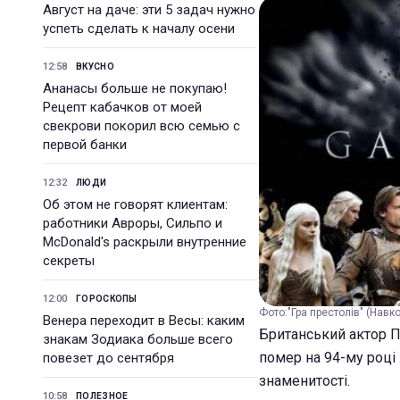
Август на даче: эти 5 задач нужно
успеть сделать к началу осени
12:58
ВКУСНО
Ананасы больше не покупаю!
Рецепт кабачков от моей
свекрови покорил всю семью с
первой банки
12:32
ЛЮДИ
Об этом не говорят клиентам:
работники Авроры, Сильпо и
McDonald's раскрыли внутренние
секреты
12:00
ГОРОСКОПЫ
Фото:"Гра престолів" (Навк
Венера переходит в Весы: каким
Британський актор Пі
знакам Зодиака больше всего
помер на 94-му році
повезет до сентября
знаменитості.
10:58
ПОЛЕЗНОЕ