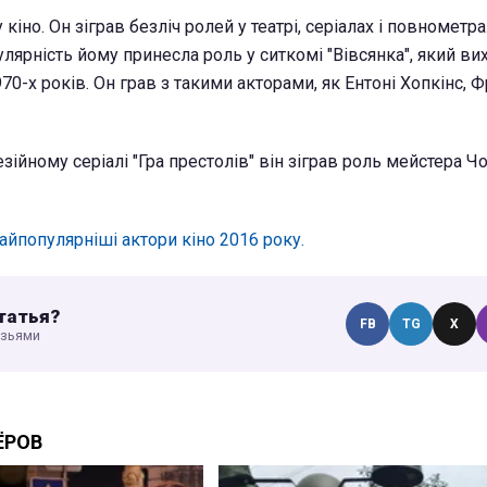
 кіно. Он зіграв безліч ролей у театрі, серіалах і повномет
лярність йому принесла роль у ситкомі "Вівсянка", який ви
70-х років. Он грав з такими акторами, як Ентоні Хопкінс, 
ійному серіалі "Гра престолів" він зіграв роль мейстера Ч
айпопулярніші актори кіно 2016 року.
татья?
FB
TG
X
узьями