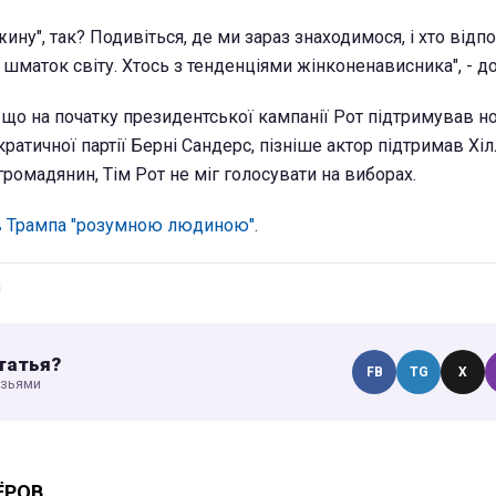
жину", так? Подивіться, де ми зараз знаходимося, і хто відп
 шматок світу. Хтось з тенденціями жінконенависника", - д
 що на початку президентської кампанії Рот підтримував н
атичної партії Берні Сандерс, пізніше актор підтримав Хілл
ромадянин, Тім Рот не міг голосувати на виборах.
в Трампа "розумною людиною"
.
татья?
FB
TG
X
узьями