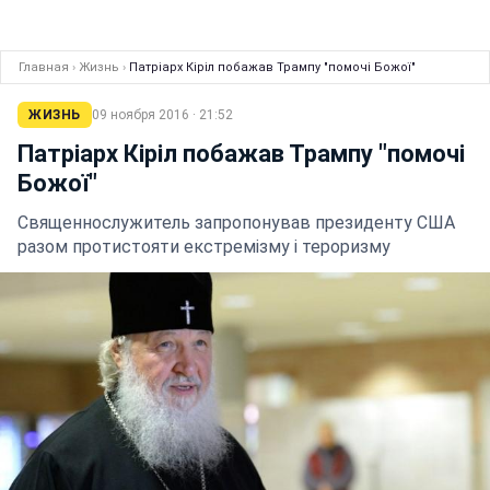
Главная
›
Жизнь
›
Патріарх Кіріл побажав Трампу "помочі Божої"
ЖИЗНЬ
09 ноября 2016 · 21:52
Патріарх Кіріл побажав Трампу "помочі
Божої"
Священнослужитель запропонував президенту США
разом протистояти екстремізму і тероризму