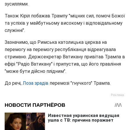
зусиллями.
Також Кіріл побажав Трампу "міцних сил, помочі Божої
та успіхів у майбутньому високому і відповідальному
служінні".
Зазначимо, що Римська католицька церква на
перемогу на перемогу республіканця відреагувала
стримано. Держсекретар Ватикану привітав Трампа в
ефірі "Радіо Ватикану" і припустив, що його правління
"може бути дійсно плідним".
До речі,
Лоза зрадів
перемозі "гнучкого" Трампа.