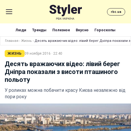
rbc.ua
Люди
Тренды
Полезное
Вкусно
Гороскопы
Главная
›
Жизнь
›
Десять вражаючих відео: лівий берег Дніпра показали з
ЖИЗНЬ
09 ноября 2016 · 22:40
Десять вражаючих відео: лівий берег
Дніпра показали з висоти пташиного
польоту
У роликах можна побачити красу Києва незалежно від
пори року