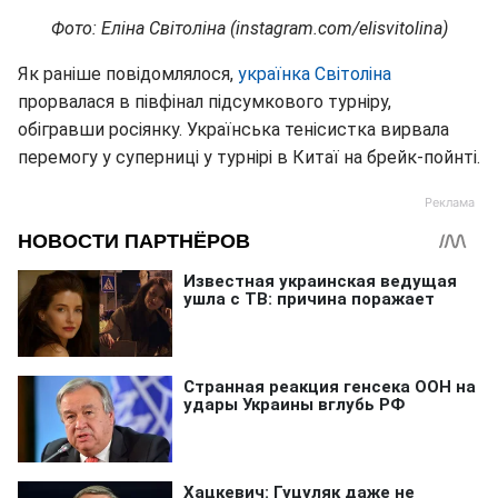
Фото: Еліна Світоліна (instagram.com/elisvitolina)
Як раніше повідомлялося,
українка Світоліна
прорвалася в півфінал підсумкового турніру,
обігравши росіянку. Українська тенісистка вирвала
перемогу у суперниці у турнірі в Китаї на брейк-пойнті.