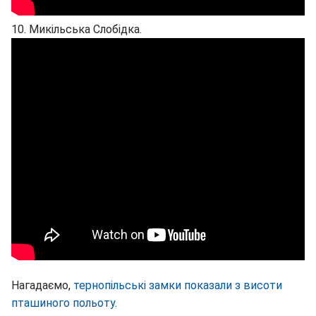
10. Микільська Слобідка.
Нагадаємо,
тернопільські замки показали з висоти
пташиного польоту.