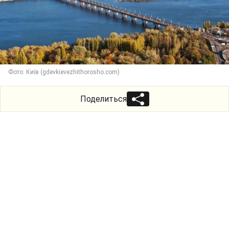
Фото: Київ (gdevkievezhithorosho.com)
Поделиться