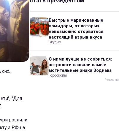
стать президентом
Быстрые маринованные
помидоры, от которых
невозможно оторваться:
настоящий взрыв вкуса
Вкусно
С ними лучше не ссориться:
астрологи назвали самые
мстительные знаки Зодиака
ьких.
Гороскопы
нти", "Для
".
тури розлили
кту з РФ на