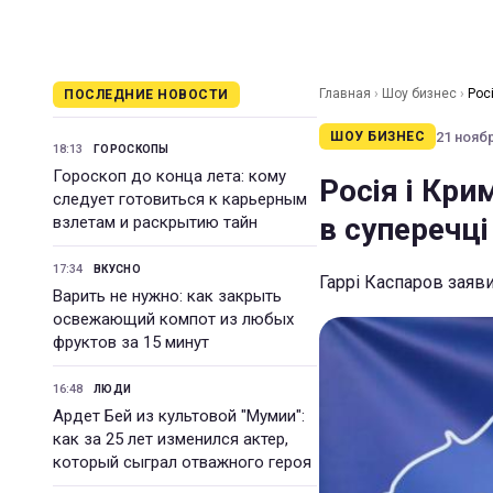
Главная
›
Шоу бизнес
›
Рос
ПОСЛЕДНИЕ НОВОСТИ
21 ноябр
ШОУ БИЗНЕС
18:13
ГОРОСКОПЫ
Гороскоп до конца лета: кому
Росія і Кри
следует готовиться к карьерным
в суперечц
взлетам и раскрытию тайн
17:34
ВКУСНО
Гаррі Каспаров заяви
Варить не нужно: как закрыть
освежающий компот из любых
фруктов за 15 минут
16:48
ЛЮДИ
Ардет Бей из культовой "Мумии":
как за 25 лет изменился актер,
который сыграл отважного героя