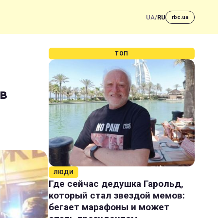
UA
/
RU
rbc.ua
ТОП
 в
ЛЮДИ
Где сейчас дедушка Гарольд,
который стал звездой мемов:
бегает марафоны и может