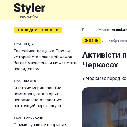
Главная
›
Жизнь
›
Активісти
ПОСЛЕДНИЕ НОВОСТИ
21 ноября 2016
ЖИЗНЬ
12:51
ЛЮДИ
Где сейчас дедушка Гарольд,
Активісти п
который стал звездой мемов:
Черкасах
бегает марафоны и может стать
президентом
У Черкасах перед ко
12:22
ВКУСНО
Быстрые маринованные
помидоры, от которых
невозможно оторваться:
настоящий взрыв вкуса
12:01
ГОРОСКОПЫ
С ними лучше не ссориться: