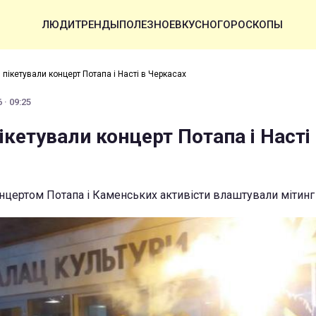
ЛЮДИ
ТРЕНДЫ
ПОЛЕЗНОЕ
ВКУСНО
ГОРОСКОПЫ
 пікетували концерт Потапа і Насті в Черкасах
 · 09:25
ікетували концерт Потапа і Насті
нцертом Потапа і Каменських активісти влаштували мітинг