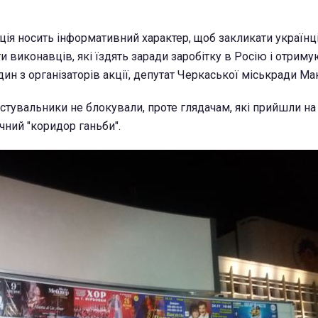
кція носить інформативний характер, щоб закликати українц
 виконавців, які їздять заради заробітку в Росію і отриму
один з організаторів акції, депутат Черкаської міськради М
стувальники не блокували, проте глядачам, які прийшли на
ний "коридор ганьби".