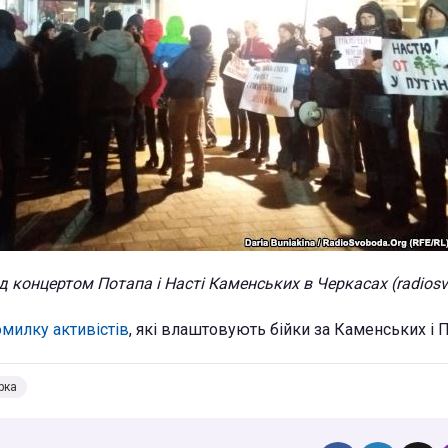
д концертом Потапа і Насті Каменських в Черкасах (radiosv
омилку активістів
, які влаштовують бійки за Каменських і П
рка