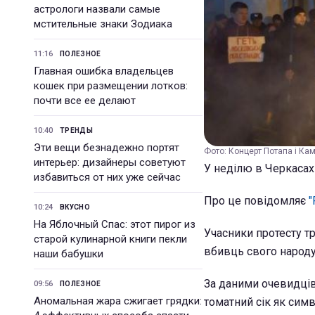
астрологи назвали самые
мстительные знаки Зодиака
11:16
ПОЛЕЗНОЕ
Главная ошибка владельцев
кошек при размещении лотков:
почти все ее делают
10:40
ТРЕНДЫ
Эти вещи безнадежно портят
Фото: Концерт Потапа і Кам
интерьер: дизайнеры советуют
У неділю в Черкасах
избавиться от них уже сейчас
Про це повідомляє
"
10:24
ВКУСНО
На Яблочный Спас: этот пирог из
Учасники протесту тр
старой кулинарной книги пекли
вбивць свого народу 
наши бабушки
За даними очевидців,
09:56
ПОЛЕЗНОЕ
Аномальная жара сжигает грядки:
томатний сік як симв