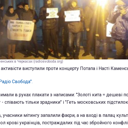
енських в Черкасах (radiosvoboda.org)
 активісти виступили проти концерту Потапа і Насті Каменс
Радіо Свобода".
имали в руках плакати з написами: "Золоті кита = дешеві по
- співають тільки зрадники" і "Геть московських підстилок
 учасники мітингу запалили фаєри, а на вході в палац куль
ол крові українців, постраждалих під час збройного конфлі