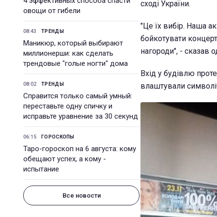
4 эффективных способа спасти
сході України.
овощи от гибели
"Це їх вибір. Наша а
08:43
ТРЕНДЫ
бойкотувати концерти
Маникюр, который выбирают
нагороди", - сказав 
миллионерши: как сделать
трендовые "голые ногти" дома
Вхід у будівлю проте
08:02
ТРЕНДЫ
влаштували символіч
Справится только самый умный:
переставьте одну спичку и
исправьте уравнение за 30 секунд
06:15
ГОРОСКОПЫ
Таро-гороскоп на 6 августа: кому
обещают успех, а кому -
испытание
Все новости