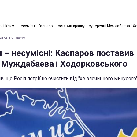
ія і Крим – несумісні: Каспаров поставив крапку в суперечці Муждабаева і 
я 2016 · 09:12
м – несумісні: Каспаров поставив
і Муждабаева і Ходорковського
в, що Росія потрібно очистити від "хв злочинного минулого