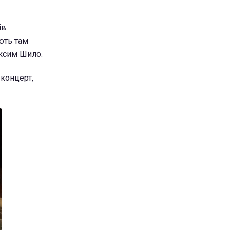
ів
ють там
аксим Шило.
 концерт,