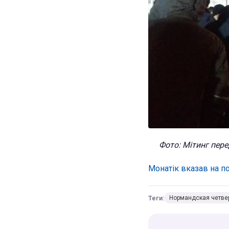
Фото: Мітинг пере
Монатік вказав на п
Теги:
Нормандская четве