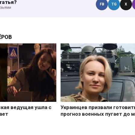
татья?
FB
TG
X
узьями