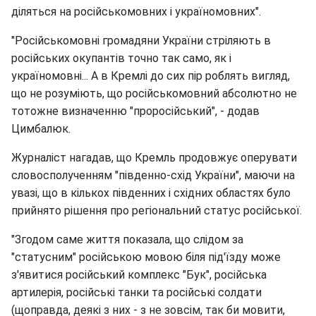
діляться на російськомовних і україномовних".
"Російськомовні громадяни України стріляють в
російських окупантів точно так само, як і
україномовні... А в Кремлі до сих пір роблять вигляд,
що не розуміють, що російськомовний абсолютно не
тотожне визначенню "проросійський", - додав
Цимбалюк.
Журналіст нагадав, що Кремль продовжує оперувати
словосполученням "південно-схід України", маючи на
увазі, що в кількох південних і східних областях було
прийнято рішення про регіональний статус російської.
"Згодом саме життя показала, що слідом за
"статусним" російською мовою біля під'їзду може
з'явитися російський комплекс "Бук", російська
артилерія, російські танки та російські солдати
(щоправда, деякі з них - з не зовсім, так би мовити,