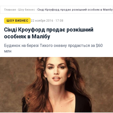
Главная
›
Шоу бизнес
›
Сінді Кроуфорд продає розкішний особняк в Малібу
ШОУ БИЗНЕС
22 ноября 2016 · 17:08
Сінді Кроуфорд продає розкішний
особняк в Малібу
Будинок на березі Тихого океану продається за $60
млн