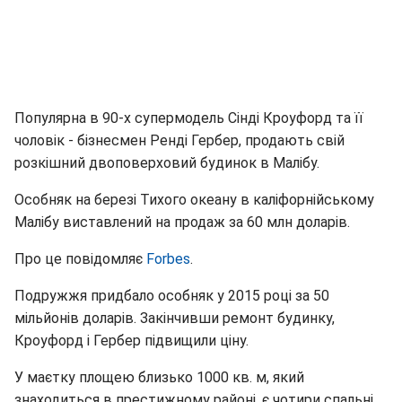
Популярна в 90-х супермодель Сінді Кроуфорд та її
чоловік - бізнесмен Ренді Гербер, продають свій
розкішний двоповерховий будинок в Малібу.
Особняк на березі Тихого океану в каліфорнійському
Малібу виставлений на продаж за 60 млн доларів.
Про це повідомляє
Forbes
.
Подружжя придбало особняк у 2015 році за 50
мільйонів доларів. Закінчивши ремонт будинку,
Кроуфорд і Гербер підвищили ціну.
У маєтку площею близько 1000 кв. м, який
знаходиться в престижному районі, є чотири спальні,