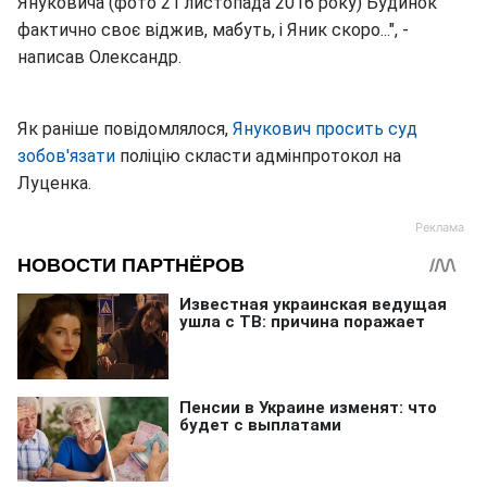
Януковича (фото 21 листопада 2016 року) Будинок
фактично своє віджив, мабуть, і Яник скоро...", -
написав Олександр.
Як раніше повідомлялося,
Янукович просить суд
зобов'язати
поліцію скласти адмінпротокол на
Луценка.