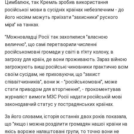
Цимбалюк, так Кремль зробив використання
російської мови в сусідніх країнах небезпечним - до
його носіям можуть приїхати "захисники" руского
міра" на танках.
"Можновладці Росії так захопилися "власною
величчю", що самі перетворили численні
російськомовні громади у світі в п'яту колону, в
загрозу для країн, де вони проживають. Зараз війною
загрожують вищі російські чиновники практично всім
своїм сусідам, не приховуючи, що "захист
співвітчизників", вони ж - "російськомовні", може
стати приводом для вторгнення", - прокоментував
журналіст вимоги МЗС Росії надати російській мові
законодавчий статус у пострадянських країнах.
За його словами, історія останніх двох років показала,
що "якщо і можна розділити громадян нашої країни на
якісь вороже налаштовані групи, то точно вони не