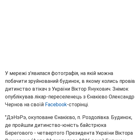
У мережі з'явилася фотографія, на якій можна
побачити зруйнований будинок, в якому колись провів
дитинство втікач з України Віктор Янукович. Знімок
опублікував лікар-переселенець з Єнакієво Олександр
Чернов на своїй
Facebook
-сторінці.
"ДэНэРэ, окуповане Єнакієво, п. Роздолівка. Будинок,
де пройшли дитинство-юність байстрюка
Берегового - четвертого Президента України Віктора