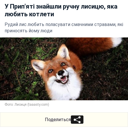
У Прип'яті знайшли ручну лисицю, яка
любить котлети
Рудий лис любить поласувати смачними стравами, які
приносять йому люди
Фото: Лисиця (taaasty.com)
Поделиться