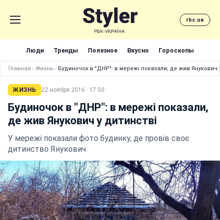
rbc.ua
Люди
Тренды
Полезное
Вкусно
Гороскопы
Главная
›
Жизнь
›
Будиночок в "ДНР": в мережі показали, де жив Янукович 
ЖИЗНЬ
22 ноября 2016 · 17:50
Будиночок в "ДНР": в мережі показали,
де жив Янукович у дитинстві
У мережі показали фото будинку, де провів своє
дитинство Янукович