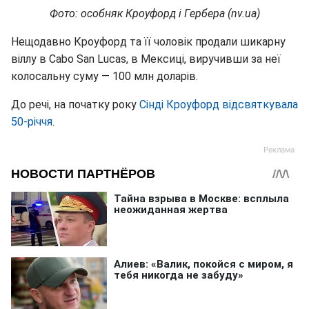
Фото: особняк Кроуфорд і Гербера (nv.ua)
Нещодавно Кроуфорд та її чоловік продали шикарну
віллу в Cabo San Lucas, в Мексиці, виручивши за неї
колосальну суму — 100 млн доларів.
До речі, на початку року
Сінді Кроуфорд відсвяткувала
50-річчя
.