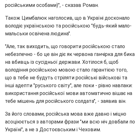
російськими особами)", - сказав Роман.
Також Цимбалюк наголосив, що в Україні досконало
володіє українською та російською "будь-який мало-
мальськи освічена людина".
"Але, так виходить, що говорити російською стало
небезпечно - бо це він діє як червона ганчірка для бика
на вбивць із сусідньої держави. Хотілося б, щоб
володіння російською мовою стало гарантією того,
що в тебе не будуть стріляти російські військові та
інші адепти "руського світу", але поки - рівно навпаки:
використання російської мови автоматично вішає на
тебе мішень для російського солдата", - заявив він.
За його словами, російська мова вже давно і міцно
асоціюється з авторами фрази "ми всю ніч довбали по
Україні", а не з Достоєвським і Чеховим.