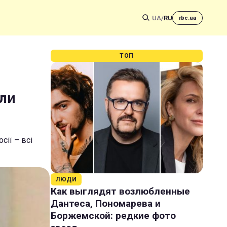
UA
/
RU
rbc.ua
ТОП
али
сії – всі
ЛЮДИ
Как выглядят возлюбленные
Дантеса, Пономарева и
Боржемской: редкие фото