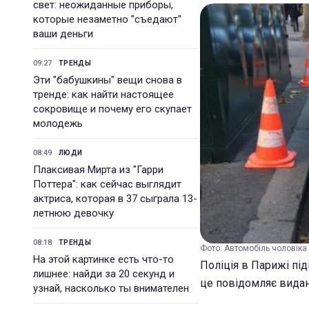
свет: неожиданные приборы,
которые незаметно "съедают"
ваши деньги
09:27
ТРЕНДЫ
Эти "бабушкины" вещи снова в
тренде: как найти настоящее
сокровище и почему его скупает
молодежь
08:49
ЛЮДИ
Плаксивая Мирта из "Гарри
Поттера": как сейчас выглядит
актриса, которая в 37 сыграла 13-
летнюю девочку
08:18
ТРЕНДЫ
Фото: Автомобіль чоловіка (
На этой картинке есть что-то
Поліція в Парижі під
лишнее: найди за 20 секунд и
це повідомляє вида
узнай, насколько ты внимателен