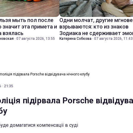
льзя мыть пол после
Одни молчат, другие мгнов
о значит эта примета и
взрываются: кто из знаков
а взялась
Зодиака не сдерживает эмо
новская
·
07 августа 2026, 13:55
Катерина Собкова
·
07 августа 2026, 11:43
поліція підірвала Porsche відвідувача нічного клубу
 · 21:35
ліція підірвала Porsche відвідув
бу
буде домагатися компенсації в суді