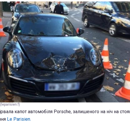
leparisien.f)
ірвала капот автомобіля Porsche, залишеного на ніч на стоян
ння
Le Parisien.