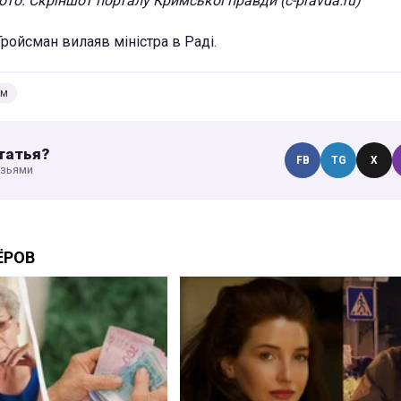
ото: Скріншот порталу Кримської правди (c-pravda.ru)
ройсман вилаяв міністра в Раді.
ем
татья?
FB
TG
X
узьями