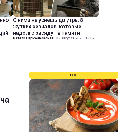
енно
С ними не уснешь до утра: 8
жутких сериалов, которые
ций
надолго засядут в памяти
Наталия Крижановская
·
07 августа 2026, 18:09
ТОП
ача