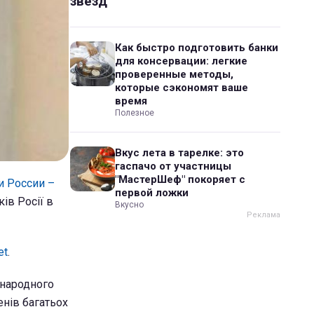
звезд
Как быстро подготовить банки
для консервации: легкие
проверенные методы,
которые сэкономят ваше
время
Полезное
Вкус лета в тарелке: это
гаспачо от участницы
"МастерШеф" покоряет с
и России –
первой ложки
ів Росії в
Вкусно
et
.
жнародного
енів багатьох