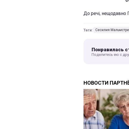
Ф
До речі, нещодавно Г
Теги:
Сесилия Мальмстр
Понравилась с
Поделитесь ею с др