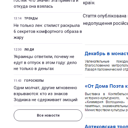
гостей: что значит эта примета и
країн.
откуда она взялась
Стаття опублікована 
13:14
ТРЕНДЫ
недопущення російськ
Не только лен: стилист раскрыла
6 секретов комфортного образа в
жару
12:30
ЛЮДИ
Украинцы ответили, почему не
едут в отпуск в этом году: дело
не только в деньгах
11:43
ГОРОСКОПЫ
Одни молчат, другие мгновенно
взрываются: кто из знаков
Зодиака не сдерживает эмоций
Все новости