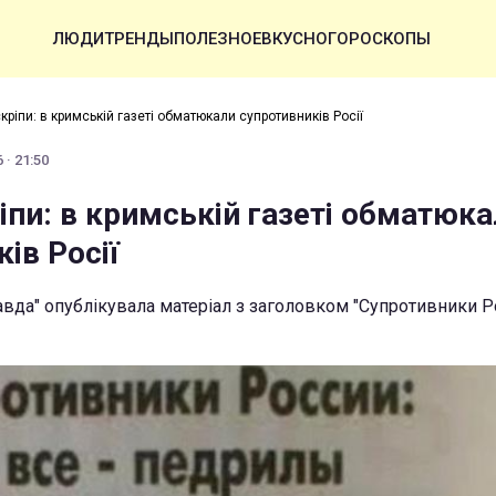
ЛЮДИ
ТРЕНДЫ
ПОЛЕЗНОЕ
ВКУСНО
ГОРОСКОПЫ
кріпи: в кримській газеті обматюкали супротивників Росії
 · 21:50
іпи: в кримській газеті обматюк
ів Росії
вда" опублікувала матеріал з заголовком "Супротивники Ро