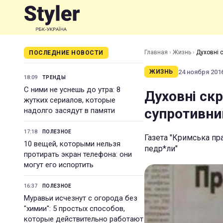
Главная
›
Жизнь
›
Духовні с
ПОСЛЕДНИЕ НОВОСТИ
24 ноября 2016
ЖИЗНЬ
18:09
ТРЕНДЫ
С ними не уснешь до утра: 8
Духовні скр
жутких сериалов, которые
супротивник
надолго засядут в памяти
17:18
ПОЛЕЗНОЕ
Газета "Кримська пра
10 вещей, которыми нельзя
педр*ли"
протирать экран телефона: они
могут его испортить
16:37
ПОЛЕЗНОЕ
Муравьи исчезнут с огорода без
"химии": 5 простых способов,
которые действительно работают