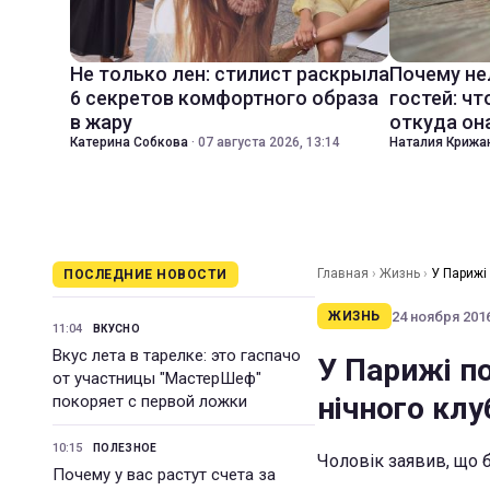
Не только лен: стилист раскрыла
Почему не
6 секретов комфортного образа
гостей: чт
в жару
откуда он
Катерина Собкова
·
07 августа 2026, 13:14
Наталия Крижа
Главная
›
Жизнь
›
У Парижі 
ПОСЛЕДНИЕ НОВОСТИ
24 ноября 2016
ЖИЗНЬ
11:04
ВКУСНО
Вкус лета в тарелке: это гаспачо
У Парижі по
от участницы "МастерШеф"
нічного клу
покоряет с первой ложки
10:15
ПОЛЕЗНОЕ
Чоловік заявив, що 
Почему у вас растут счета за