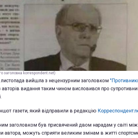
о заголовка korrespondent.net)
4 листопада вийшла з нецензурним заголовком
"Противник
з авторів видання таким чином висловився про супротивник
.
іншот газети, який відправили в редакцію
Корреспондент.n
ним заголовком був присвячений двом нарадам у світі мі
ами автора, можуть сприяти великим змінам в житті спортсм