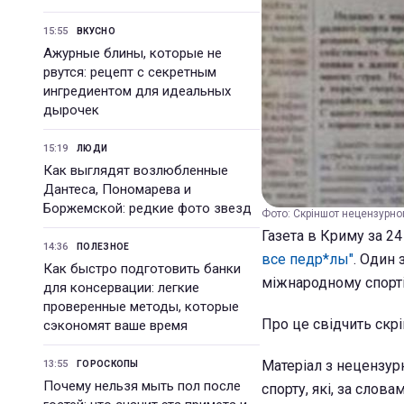
15:55
ВКУСНО
Ажурные блины, которые не
рвутся: рецепт с секретным
ингредиентом для идеальных
дырочек
15:19
ЛЮДИ
Как выглядят возлюбленные
Дантеса, Пономарева и
Боржемской: редкие фото звезд
Фото: Скріншот нецензурног
Газета в Криму за 2
14:36
ПОЛЕЗНОЕ
все педр*лы"
. Один 
Как быстро подготовить банки
міжнародному спорті
для консервации: легкие
проверенные методы, которые
Про це свідчить скр
сэкономят ваше время
Матеріал з нецензур
13:55
ГОРОСКОПЫ
Почему нельзя мыть пол после
спорту, які, за слов