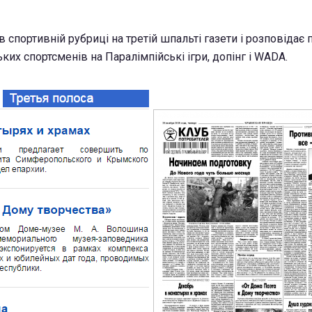
в спортивній рубриці на третій шпальті газети і розповідає 
их спортсменів на Паралімпійські ігри, допінг і WADA.