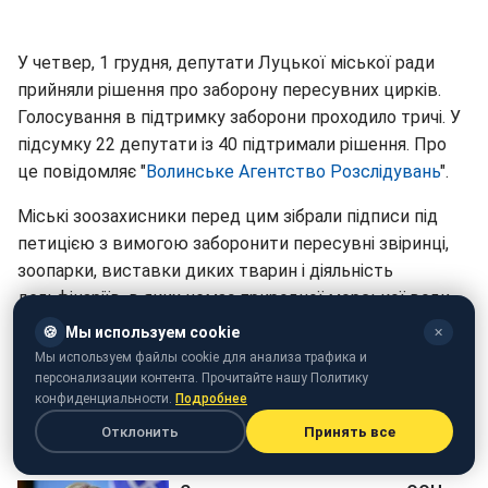
У четвер, 1 грудня, депутати Луцької міської ради
прийняли рішення про заборону пересувних цирків.
Голосування в підтримку заборони проходило тричі. У
підсумку 22 депутати із 40 підтримали рішення. Про
це повідомляє "
Волинське Агентство Розслідувань
".
Міські зоозахисники перед цим зібрали підписи під
петицією з вимогою заборонити пересувні звіринці,
зоопарки, виставки диких тварин і діяльність
дельфінаріїв, в яких немає природної морської води.
🍪
Мы используем cookie
✕
Нагадаємо, у США на репетиції шоу загинув син
Мы используем файлы cookie для анализа трафика и
засновника Cirque du Soleil.
персонализации контента. Прочитайте нашу Политику
конфиденциальности.
Подробнее
Отклонить
Принять все