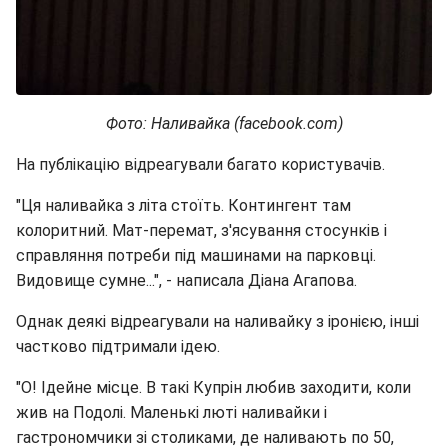
Фото: Наливайка (facebook.com)
На публікацію відреагували багато користувачів.
"Ця наливайка з літа стоїть. Контингент там
колоритний. Мат-перемат, з'ясування стосунків і
справляння потреби під машинами на парковці.
Видовище сумне...", - написала Діана Агапова.
Однак деякі відреагували на наливайку з іронією, інші
частково підтримали ідею.
"О! Ідейне місце. В такі Купрін любив заходити, коли
жив на Подолі. Маленькі люті наливайки і
гастрономчики зі столиками, де наливають по 50,