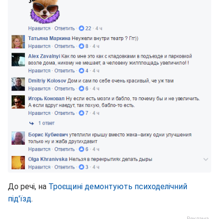
До речі, на
Троєщині демонтують психоделічний
під'їзд
.