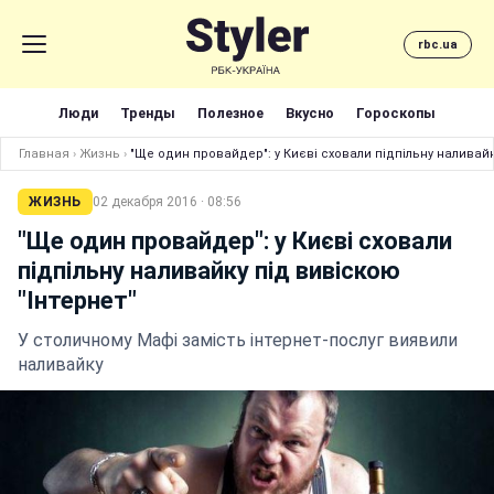
rbc.ua
Люди
Тренды
Полезное
Вкусно
Гороскопы
Главная
›
Жизнь
›
"Ще один провайдер": у Києві сховали підпільну наливайк
ЖИЗНЬ
02 декабря 2016 · 08:56
"Ще один провайдер": у Києві сховали
підпільну наливайку під вивіскою
"Інтернет"
У столичному Мафі замість інтернет-послуг виявили
наливайку