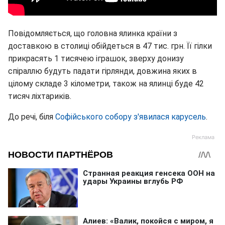
Повідомляється, що головна ялинка країни з
доставкою в столиці обійдеться в 47 тис. грн. Її гілки
прикрасять 1 тисячею іграшок, зверху донизу
спіраллю будуть падати гірлянди, довжина яких в
цілому складе 3 кілометри, також на ялинці буде 42
тисяч ліхтариків.
До речі, біля
Софійського собору з'явилася карусель
.