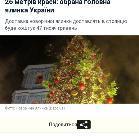
26 метрів краси: обрана головна
ялинка України
Доставка новорічної ялинки доставлять в столицю
буде коштує 47 тисяч гривень
Фото: Новорічна ялинка (Depo.ua)
Поделиться