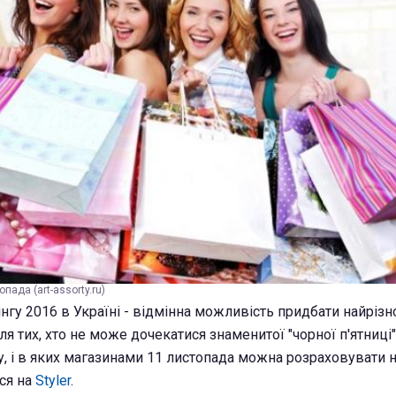
пада (art-assorty.ru)
нгу 2016 в Україні - відмінна можливість придбати найрізн
я тих, хто не може дочекатися знаменитої "чорної п'ятниці".
, і в яких магазинами 11 листопада можна розраховувати н
еся на
Styler
.