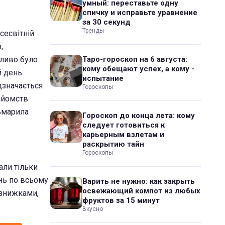
умный: переставьте одну
спичку и исправьте уравнение
за 30 секунд
Тренды
сесвітній
,
жливо було
Таро-гороскоп на 6 августа:
кому обещают успех, а кому -
й день
испытание
дзначається
Гороскопы
айомств
тьмарила
Гороскоп до конца лета: кому
следует готовиться к
карьерным взлетам и
раскрытию тайн
Гороскопы
али тільки
ень по всьому
Варить не нужно: как закрыть
освежающий компот из любых
 знижками,
фруктов за 15 минут
Вкусно