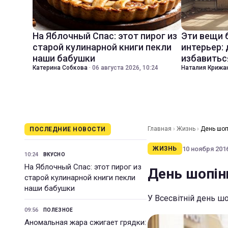
На Яблочный Спас: этот пирог из
Эти вещи 
старой кулинарной книги пекли
интерьер:
наши бабушки
избавитьс
Катерина Собкова
·
06 августа 2026, 10:24
Наталия Крижа
Главная
›
Жизнь
›
День шопі
ПОСЛЕДНИЕ НОВОСТИ
10 ноября 2016
ЖИЗНЬ
10:24
ВКУСНО
На Яблочный Спас: этот пирог из
День шопінг
старой кулинарной книги пекли
наши бабушки
У Всесвітній день ш
09:56
ПОЛЕЗНОЕ
Аномальная жара сжигает грядки: