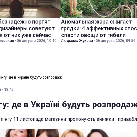
безнадежно портят
Аномальная жара сжигает
 дизайнеры советуют
грядки: 4 эффективных спо
я от них уже сейчас
спасти овощи от гибели
новская
·
06 августа 2026, 10:40
Людмила Жукова
·
06 августа 2026, 09:56
нгу: де в Україні будуть розпродажі
 · 18:45
у: де в Україні будуть розпродаж
опінгу 11 листопада магазини пропонують знижки і привабли