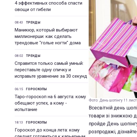
4 эффективных способа спасти
овощи от гибели
08:43
ТРЕНДЫ
Маникюр, который выбирают
миллионерши: как сделать
трендовые "голые ногти" дома
08:02
ТРЕНДЫ
Справится только самый умный:
переставьте одну спичку и
исправьте уравнение за 30 секунд
06:15
ГОРОСКОПЫ
Таро-гороскоп на 6 августа: кому
Фото: День шопінгу 11 листо
обещают успех, а кому -
Всесвітній день шопі
испытание
товари зі знижкою дл
18:13
ГОРОСКОПЫ
пройде День шопінгу
Гороскоп до конца лета: кому
розпродажі, дізнайт
следует готовиться к карьерным