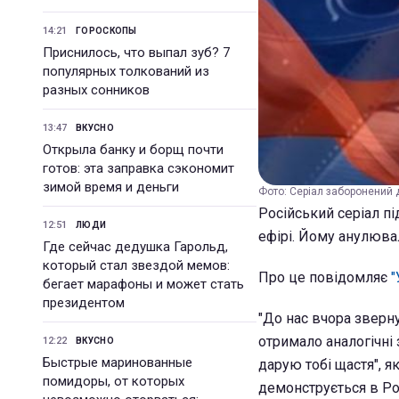
14:21
ГОРОСКОПЫ
Приснилось, что выпал зуб? 7
популярных толкований из
разных сонников
13:47
ВКУСНО
Открыла банку и борщ почти
готов: эта заправка сэкономит
зимой время и деньги
Фото: Серіал заборонений 
Російський серіал пі
12:51
ЛЮДИ
ефірі. Йому анулюва
Где сейчас дедушка Гарольд,
который стал звездой мемов:
Про це повідомляє
"
бегает марафоны и может стать
президентом
"До нас вчора зверн
отримало аналогічні 
12:22
ВКУСНО
Быстрые маринованные
дарую тобі щастя", я
помидоры, от которых
демонструється в Рос