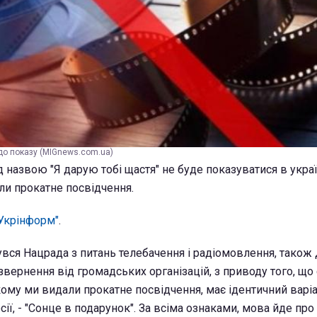
до показу (MIGnews.com.ua)
д назвою "Я дарую тобі щастя" не буде показуватися в укр
ли прокатне посвідчення.
Укрінформ"
.
увся Нацрада з питань телебачення і радіомовлення, також
звернення від громадських організацій, з приводу того, що 
кому ми видали прокатне посвідчення, має ідентичний варіа
ії, - "Сонце в подарунок". За всіма ознаками, мова йде про 