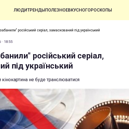
ЛЮДИ
ТРЕНДЫ
ПОЛЕЗНОЕ
ВКУСНО
ГОРОСКОПЫ
"забанили" російський серіал, замаскований під український
 · 18:55
абанили" російський серіал,
ий під український
 кінокартина не буде транслюватися