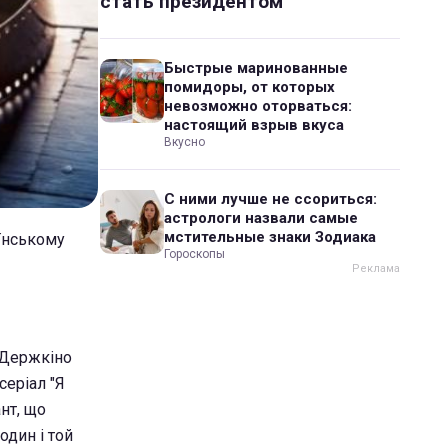
стать президентом
Быстрые маринованные
помидоры, от которых
невозможно оторваться:
настоящий взрыв вкуса
Вкусно
С ними лучше не ссориться:
астрологи назвали самые
мстительные знаки Зодиака
аїнському
Гороскопы
 Держкіно
серіал "Я
нт, що
один і той