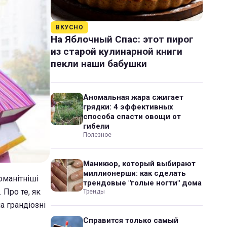
ВКУСНО
На Яблочный Спас: этот пирог
из старой кулинарной книги
пекли наши бабушки
Аномальная жара сжигает
грядки: 4 эффективных
способа спасти овощи от
гибели
Полезное
Маникюр, который выбирают
миллионерши: как сделать
оманітніші
трендовые "голые ногти" дома
 Про те, як
Тренды
а грандіозні
Справится только самый