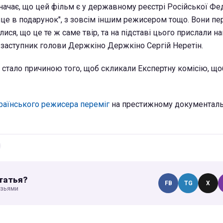
начає, що цей фільм є у державному реєстрі Російської Фед
це в подарунок", з зовсім іншим режисером тощо. Вони пе
лися, що це те ж саме твір, та на підставі цього прислали н
заступник голови Держкіно Держкіно Сергій Неретін.
і стало причиною того, щоб скликали Експертну комісію, що
раїнського режисера переміг
на престижному документал
татья?
FB
TG
X
узьями