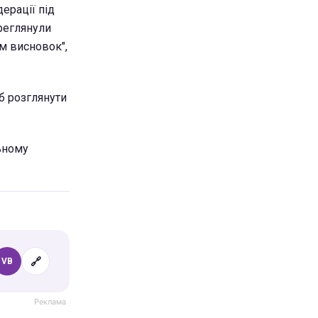
ерації під
реглянули
ам висновок",
б розглянути
ьному
🔗
VB