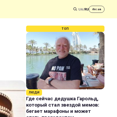
UA
/
RU
rbc.ua
ТОП
ЛЮДИ
Где сейчас дедушка Гарольд,
который стал звездой мемов:
бегает марафоны и может