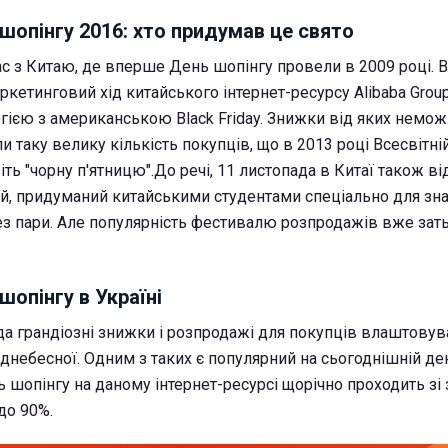
 шопінгу 2016: хто придумав це свято
с з Китаю, де вперше День шопінгу провели в 2009 році. В
ркетинговий хід китайського інтернет-ресурсу Alibaba Group
гією з американською Black Friday. Знижки від яких немо
и таку велику кількість покупців, що в 2013 році Всесвітні
ть "чорну п'ятницю".До речі, 11 листопада в Китаї також ві
й, придуманий китайськими студентами спеціально для зн
без пари. Але популярність фестивалю розпродажів вже за
шопінгу в Україні
да грандіозні знижки і розпродажі для покупців влаштовув
іднебесної. Одним з таких є популярний на сьогоднішній д
нь шопінгу на даному інтернет-ресурсі щорічно проходить зі
до 90%.