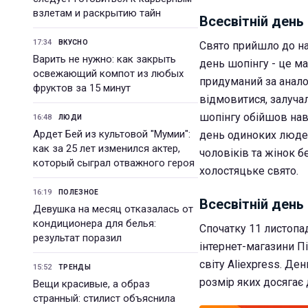
взлетам и раскрытию тайн
Всесвітній день
17:34
ВКУСНО
Свято прийшло до на
Варить не нужно: как закрыть
день шопінгу - це ма
освежающий компот из любых
придуманий за анало
фруктов за 15 минут
відмовитися, залучал
шопінгу обійшов наві
16:48
ЛЮДИ
Ардет Бей из культовой "Мумии":
день одиноких люде
как за 25 лет изменился актер,
чоловіків та жінок 
который сыграл отважного героя
холостяцьке свято.
16:19
ПОЛЕЗНОЕ
Всесвітній день 
Девушка на месяц отказалась от
кондиционера для белья:
Спочатку 11 листопа
результат поразил
інтернет-магазини П
світу Aliexpress. Де
15:52
ТРЕНДЫ
розмір яких досягає 
Вещи красивые, а образ
странный: стилист объяснила