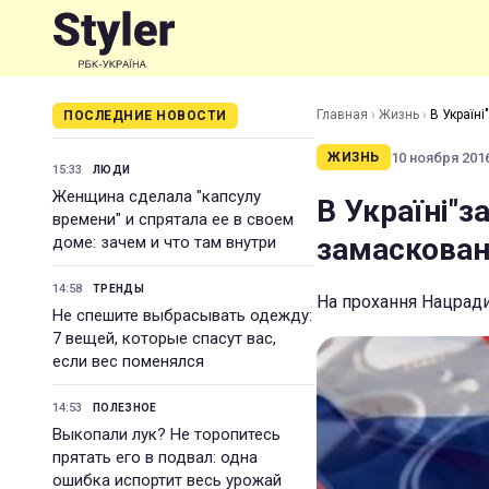
Главная
›
Жизнь
›
В Україні
ПОСЛЕДНИЕ НОВОСТИ
10 ноября 2016
ЖИЗНЬ
15:33
ЛЮДИ
Женщина сделала "капсулу
В Україні"з
времени" и спрятала ее в своем
замаскован
доме: зачем и что там внутри
14:58
ТРЕНДЫ
На прохання Нацради
Не спешите выбрасывать одежду:
7 вещей, которые спасут вас,
если вес поменялся
14:53
ПОЛЕЗНОЕ
Выкопали лук? Не торопитесь
прятать его в подвал: одна
ошибка испортит весь урожай