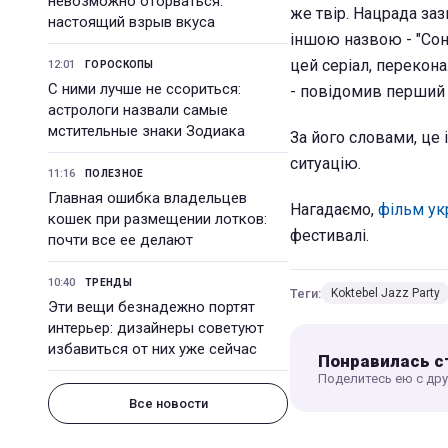
невозможно оторваться:
же твір. Нацрада заз
настоящий взрыв вкуса
іншою назвою - "Сон
цей серіал, перекона
12:01
ГОРОСКОПЫ
С ними лучше не ссориться:
- повідомив перший 
астрологи назвали самые
мстительные знаки Зодиака
За його словами, це 
ситуацію.
11:16
ПОЛЕЗНОЕ
Главная ошибка владельцев
Нагадаємо,
фільм ук
кошек при размещении лотков:
фестивалі.
почти все ее делают
10:40
ТРЕНДЫ
Теги:
Koktebel Jazz Party
Эти вещи безнадежно портят
интерьер: дизайнеры советуют
избавиться от них уже сейчас
Понравилась с
Поделитесь ею с др
Все новости