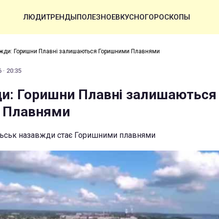
ЛЮДИ
ТРЕНДЫ
ПОЛЕЗНОЕ
ВКУСНО
ГОРОСКОПЫ
жди: Горишни Плавні залишаються Горишними Плавнями
 · 20:35
и: Горишни Плавні залишаються
 Плавнями
ьськ назавжди стає Горишними плавнями