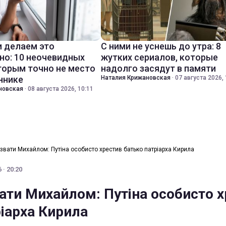
 делаем это
С ними не уснешь до утра: 8
но: 10 неочевидных
жутких сериалов, которые
торым точно не место
надолго засядут в памяти
ннике
Наталия Крижановская
·
07 августа 2026, 
новская
·
08 августа 2026, 10:11
азвати Михайлом: Путіна особисто хрестив батько патріарха Кирила
 · 20:20
вати Михайлом: Путіна особисто 
ріарха Кирила