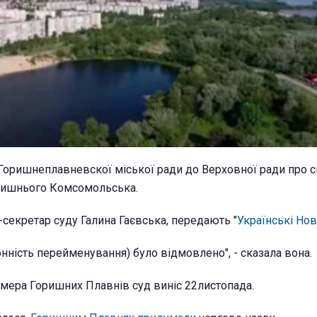
Горишнеплавневскої міської ради до Верховної ради про 
лишнього Комсомольська.
-секретар суду Галина Гаєвська, передають "
Українські Но
онність перейменування) було відмовлено", - сказала вона.
мера Горишних Плавнів суд виніс 22листопада.