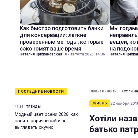
Как быстро подготовить банки
Мы годами
для консервации: легкие
неправиль
проверенные методы, которые
вещей, ко
сэкономят ваше время
на подоко
Наталия Крижановская
·
07 августа 2026, 14:36
Наталия Крижа
Главная
›
Жизнь
›
Хотіли н
ПОСЛЕДНИЕ НОВОСТИ
22 ноября 2016
ЖИЗНЬ
11:34
ТРЕНДЫ
Модный цвет осени 2026: как
Хотіли наз
носить коричневый и не
батько пат
выглядеть скучно