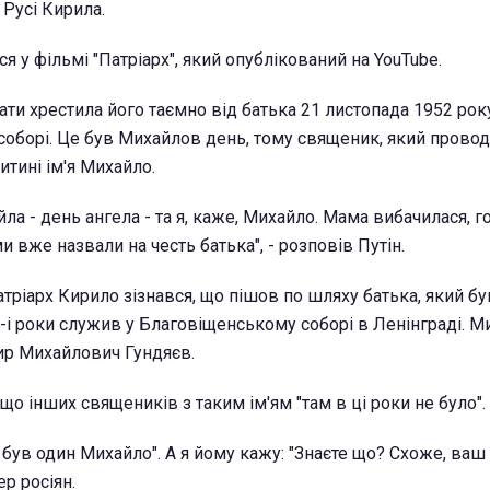
 Русі Кирила.
я у фільмі "Патріарх", який опублікований на YouTube.
ати хрестила його таємно від батька 21 листопада 1952 рок
борі. Це був Михайлов день, тому священик, який провод
тині ім'я Михайло.
ла - день ангела - та я, каже, Михайло. Мама вибачилася, г
и вже назвали на честь батька", - розповів Путін.
атріарх Кирило зізнався, що пішов по шляху батька, який бу
-і роки служив у Благовіщенському соборі в Ленінграді. Ми
р Михайлович Гундяєв.
що інших священиків з таким ім'ям "там в ці роки не було".
ко був один Михайло". А я йому кажу: "Знаєте що? Схоже, ва
ер росіян.