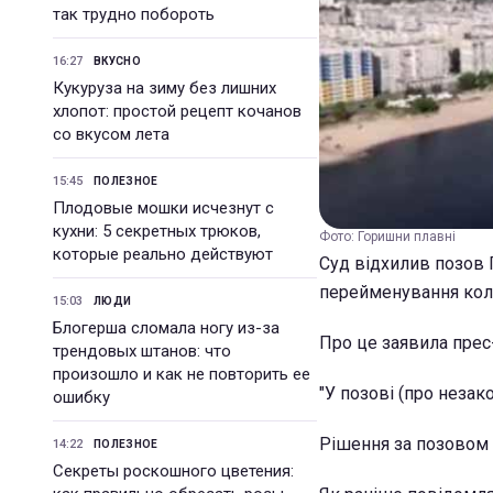
так трудно побороть
16:27
ВКУСНО
Кукуруза на зиму без лишних
хлопот: простой рецепт кочанов
со вкусом лета
15:45
ПОЛЕЗНОЕ
Плодовые мошки исчезнут с
кухни: 5 секретных трюков,
Фото: Горишни плавні
которые реально действуют
Суд відхилив позов 
перейменування ко
15:03
ЛЮДИ
Блогерша сломала ногу из-за
Про це заявила прес
трендовых штанов: что
произошло и как не повторить ее
"У позові (про незак
ошибку
Рішення за позовом 
14:22
ПОЛЕЗНОЕ
Секреты роскошного цветения: