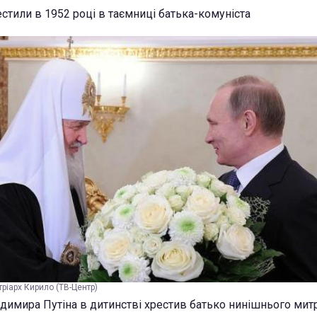
стили в 1952 році в таємниці батька-комуніста
тріарх Кирило (ТВ-Центр)
имира Путіна в дитинстві хрестив батько нинішнього мит