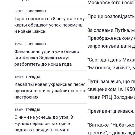
Московського і всієї
06:07
ГОРОСКОПЫ
Про це розповідаєтьс
Таро-гороскоп на 8 августа: кому
карты обещают успех, перемены
За словами Путіна, м
и новые шансы
Преображенському со
19:51
ГОРОСКОПЫ
запропонував дати ди
Финансовая удача уже близко:
эти 4 знака Зодиака могут
"Сьогодні день Михай
разбогатеть до конца года
"Батюшка, вибачте, м
18:49
ТРЕНДЫ
Путін зазначив, що п
Какая ты новая украинская песня:
священиком і в 1950
проходи тест и слушай хит своего
настроения
глави РПЦ Володими
18:09
ТРЕНДЫ
Президент дізнався, 
С ними не уснешь до утра: 8
жутких сериалов, которые
"Він каже: "Ні, бать
надолго засядут в памяти
хрестив", - додав лід