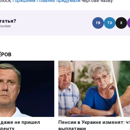
ялося,
Горишним Плавнях придумали
чергове назву.
татья?
FB
TG
X
узьями