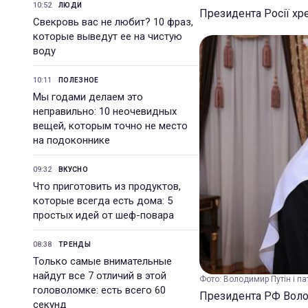
10:52
ЛЮДИ
Президента Росії хре
Свекровь вас не любит? 10 фраз,
которые выведут ее на чистую
воду
10:11
ПОЛЕЗНОЕ
Мы годами делаем это
неправильно: 10 неочевидных
вещей, которым точно не место
на подоконнике
09:32
ВКУСНО
Что приготовить из продуктов,
которые всегда есть дома: 5
простых идей от шеф-повара
08:38
ТРЕНДЫ
Только самые внимательные
найдут все 7 отличий в этой
Фото: Володимир Путін і па
головоломке: есть всего 60
Президента РФ Волод
секунд