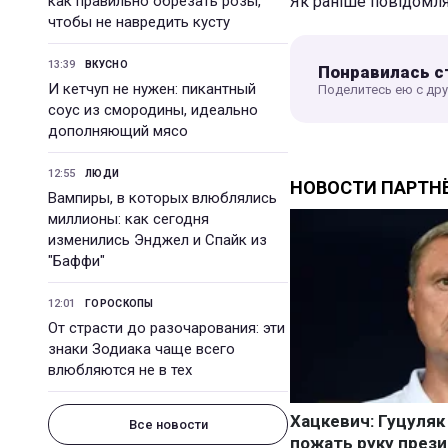
как правильно обрезать розы,
Як раніше повідомл
чтобы не навредить кусту
13:39
ВКУСНО
Понравилась с
И кетчуп не нужен: пикантный
Поделитесь ею с др
соус из смородины, идеально
дополняющий мясо
12:55
ЛЮДИ
Вампиры, в которых влюблялись
миллионы: как сегодня
изменились Энджел и Спайк из
"Баффи"
12:01
ГОРОСКОПЫ
От страсти до разочарования: эти
знаки Зодиака чаще всего
влюбляются не в тех
Все новости