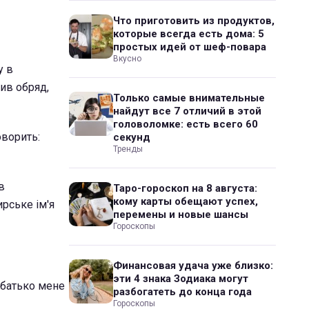
Что приготовить из продуктов,
которые всегда есть дома: 5
простых идей от шеф-повара
Вкусно
у в
ив обряд,
Только самые внимательные
найдут все 7 отличий в этой
головоломке: есть всего 60
оворить:
секунд
Тренды
в
Таро-гороскоп на 8 августа:
кому карты обещают успех,
рське ім'я
перемены и новые шансы
Гороскопы
Финансовая удача уже близко:
эти 4 знака Зодиака могут
ш батько мене
разбогатеть до конца года
Гороскопы