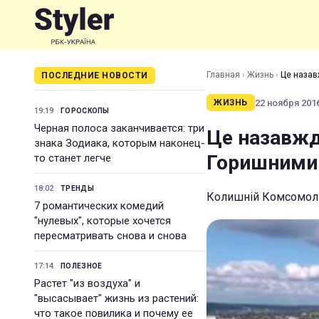
Главная
›
Жизнь
›
Це назав
ПОСЛЕДНИЕ НОВОСТИ
22 ноября 2016
ЖИЗНЬ
19:19
ГОРОСКОПЫ
Черная полоса заканчивается: три
Це назавжд
знака Зодиака, которым наконец-
Горишними
то станет легче
18:02
ТРЕНДЫ
Колишній Комсомол
7 романтических комедий
"нулевых", которые хочется
пересматривать снова и снова
17:14
ПОЛЕЗНОЕ
Растет "из воздуха" и
"высасывает" жизнь из растений:
что такое повилика и почему ее