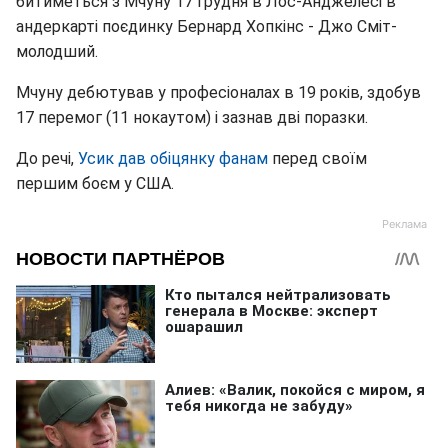
битиметься з Мчуну 17 грудня в Лос-Анджелесі в
андеркарті поєдинку Бернард Хопкінс - Джо Сміт-
молодший.
Мчуну дебютував у професіоналах в 19 років, здобув
17 перемог (11 нокаутом) і зазнав дві поразки.
До речі,
Усик дав обіцянку фанам
перед своїм
першим боєм у США.