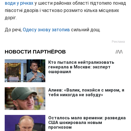
води у річк
ах
у шести районах області підтопило понад
півсотні дворів і частково розмито кілька місцевих
доріг.
До речі,
Одесу знову затопив
сильний дощ.