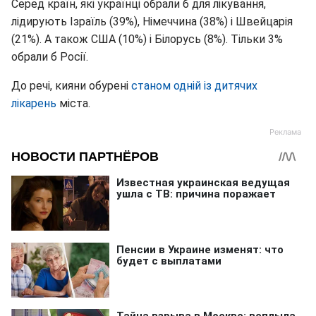
Серед країн, які українці обрали б для лікування,
лідирують Ізраїль (39%), Німеччина (38%) і Швейцарія
(21%). А також США (10%) і Білорусь (8%). Тільки 3%
обрали б Росії.
До речі, кияни обурені
станом одній із дитячих
лікарень
міста.