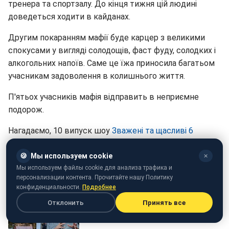
тренера та спортзалу. До кінця тижня цій людині
доведеться ходити в кайданах.
Другим покаранням мафії буде карцер з великими
спокусами у вигляді солодощів, фаст фуду, солодких і
алкогольних напоїв. Саме це їжа приносила багатьом
учасникам задоволення в колишнього життя.
П'ятьох учасників мафія відправить в неприємне
подорож.
Нагадаємо, 10 випуск шоу
Зважені та щасливі 6
можна також дивитися на Styler.
🍪
Мы используем cookie
✕
Мы используем файлы cookie для анализа трафика и
персонализации контента. Прочитайте нашу Политику
конфиденциальности.
Подробнее
Отклонить
Принять все