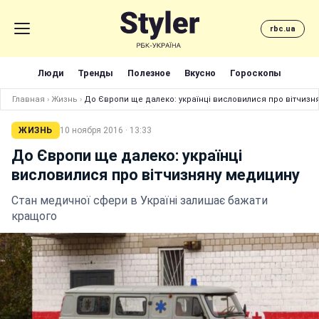
rbc.ua
Люди
Тренды
Полезное
Вкусно
Гороскопы
Главная
›
Жизнь
›
До Європи ще далеко: українці висловилися про вітчизн
ЖИЗНЬ
10 ноября 2016 · 13:33
До Європи ще далеко: українці
висловилися про вітчизняну медицину
Стан медичної сфери в Україні залишає бажати
кращого