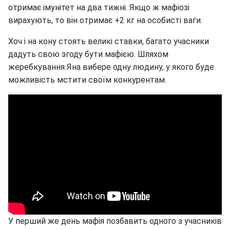
отримає імунітет на два тижні. Якщо ж мафіозі
вирахують, то він отримає +2 кг на особисті ваги.
Хоч і на кону стоять великі ставки, багато учасники
дадуть свою згоду бути мафією. Шляхом
жеребкування Яна вибере одну людину, у якого буде
можливість мстити своїм конкурентам.
У перший же день мафія позбавить одного з учасників