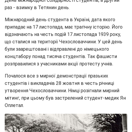
День міжнародної солідарності студентів, а другий
раз - взимку в Тетянин день.
Міжнародний день студента в Україні, дата якого
припадає на 17 листопада, має трагічну історію. Його
відзначають на честь подій 17 листопада 1939 року,
що сталися на території Чехословаччини. У цей день
були заарештовані і відправлені до німецького
концтабору понад тисяча студентів. Так фашисти
розправилися з учасниками акції протесту учнів.
Почалося все з мирної демонстрації празьких
студентів і викладачів 28 жовтня в честь річниці
утворення Чехословаччини. Німці розігнали мирний
мітинг, при цьому був застрелений студент-медик Ян
Оплетал.